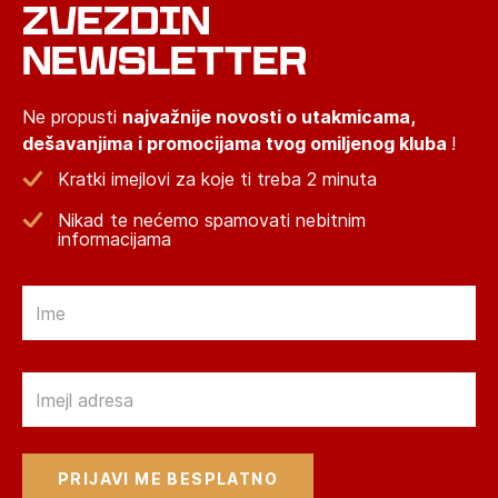
ZVEZDIN
NEWSLETTER
Ne propusti
najvažnije novosti o utakmicama,
dešavanjima i promocijama tvog omiljenog kluba
!
Kratki imejlovi za koje ti treba 2 minuta
Nikad te nećemo spamovati nebitnim
informacijama
Email
Email