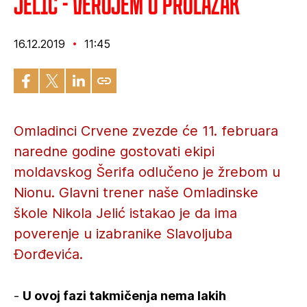
Jelić - Verujem u prolazak
16.12.2019
11:45
Omladinci Crvene zvezde će 11. februara
naredne godine gostovati ekipi
moldavskog Šerifa odlučeno je žrebom u
Nionu. Glavni trener naše Omladinske
škole Nikola Jelić istakao je da ima
poverenje u izabranike Slavoljuba
Đorđevića.
-
U ovoj fazi takmičenja nema lakih