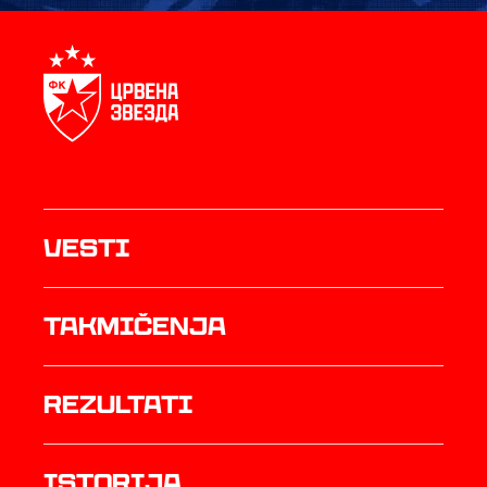
Vesti
Takmičenja
rezultati
istorija