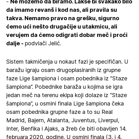
-
Ne možemo da biramo. Lakše bi svakako bilo
da imamo revanš i kod nas, ali pravila su
takva. Nemamo pravo na grešku, sigurno
ćemo ući nešto drugačije u utakmicu, ali
verujem da ćemo odigrati dobar meč i proći
dalje -
podvlači Jelić.
Sistem takmičenja u nokaut fazi je specifičan. U
baražu igraju osam drugoplasiranih iz grupne
faze Lige šampiona i osam pobednika iz “Staze
šampiona”. Pobednike baraža u kojima se igra
jedan meč na terenu ekipa koji dolaze iz “Staze
šampiona”, u osmini finala Lige šampiona čeka
osam pobednika grupne faze a to su Real
Madrid, Bajern, Atalanta, Juventus, Liverpul,
Inter, Benfika i Ajaks, a žreb će biti obavljen 14.
februara 2020. godine. U osmini finala (3. i 4.