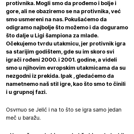
protivnika. Mogli smo da prođemo i bolje i
gore, ali ne obaziremo se na protivnika, već
smo usmereni na nas. Pokušaćemo da
odigramo najbolje što možemo i da doguramo
što dalje u Ligi šampiona za mlade.
Očekujemo tvrdu utakmicu, jer protivnik igra
sa starijim godištem, gde su im skoro svi
igrači rođeni 2000. i 2001. godine, a videli
smo u njihovim evropskim utakmicama da su
nezgodni iz prekida. Ipak , gledaćemo da
nametnemo naš stil igre, kao što smo to činili
i u grupnoj fazi.
Osvrnuo se Jelić i na to što se igra samo jedan
meč u baražu.