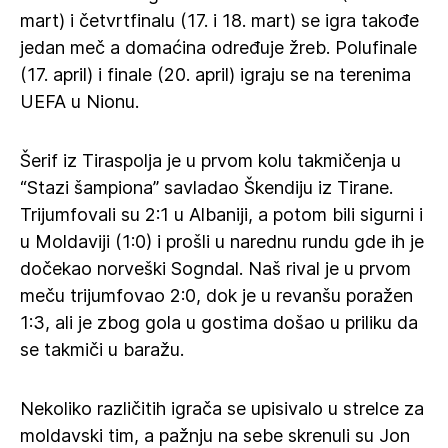
mart) i četvrtfinalu (17. i 18. mart) se igra takođe
jedan meč a domaćina određuje žreb. Polufinale
(17. april) i finale (20. april) igraju se na terenima
UEFA u Nionu.
Šerif iz Tiraspolja je u prvom kolu takmičenja u
“Stazi šampiona” savladao Škendiju iz Tirane.
Trijumfovali su 2:1 u Albaniji, a potom bili sigurni i
u Moldaviji (1:0) i prošli u narednu rundu gde ih je
dočekao norveški Sogndal. Naš rival je u prvom
meču trijumfovao 2:0, dok je u revanšu poražen
1:3, ali je zbog gola u gostima došao u priliku da
se takmiči u baražu.
Nekoliko različitih igrača se upisivalo u strelce za
moldavski tim, a pažnju na sebe skrenuli su Jon