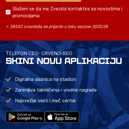
Slažem se da me Zvezda kontaktira sa novostima i
promocijama
⭐ 38502 zvezdaša se prijavilo u toku sezone 2025/26
TELEFON CEO- CRVENO-BEO
SKINI NOVU APLIKACIJU
Digitalna ulaznica na stadion
Zanimljiva takmičenja i vredne nagrade
Najsvežije vesti i meč centar