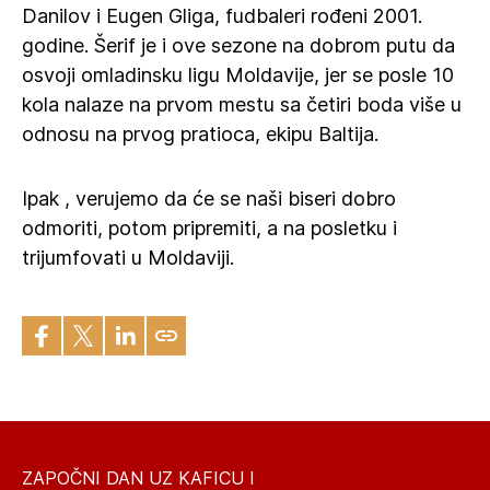
Danilov i Eugen Gliga, fudbaleri rođeni 2001.
godine. Šerif je i ove sezone na dobrom putu da
osvoji omladinsku ligu Moldavije, jer se posle 10
kola nalaze na prvom mestu sa četiri boda više u
odnosu na prvog pratioca, ekipu Baltija.
Ipak , verujemo da će se naši biseri dobro
odmoriti, potom pripremiti, a na posletku i
trijumfovati u Moldaviji.
ZAPOČNI DAN UZ KAFICU I