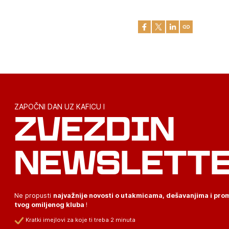
ZAPOČNI DAN UZ KAFICU I
ZVEZDIN
NEWSLETT
Ne propusti
najvažnije novosti o utakmicama, dešavanjima i pr
tvog omiljenog kluba
!
Kratki imejlovi za koje ti treba 2 minuta