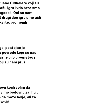
skusne fudbalere koji su
šu igru i vrlo brzo smo
ogodak. Oni su nam
 drugi deo igre smo ušli
karte, promenili
ga, postojao je
e povrede koje su nas
s je bilo prvenstvo i
ji su nam pružili
novu kojih volim da
ravimo bodovnu zalihu u
 da može bolje, ali za
ković.