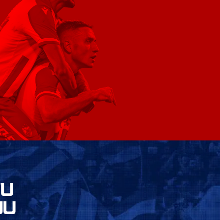
VU
JU