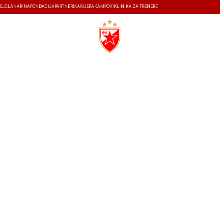
EJ
ČLANARINA
FONDACIJA
PARTNERI
KARIJERA
KAMPOVI
KLINIKA ZA TRENERE
ISTORIJA