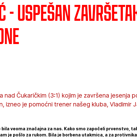
ć - Uspešan završeta
one
fa nad Čukaričkim (3:1) kojim je završena jesenja 
in, izneo je pomoćni trener našeg kluba, Vladimir 
 bila veoma značajna za nas. Kako smo započeli prvenstvo, tako
am je pošlo za rukom. Bila je borbena utakmica, a za protivnika