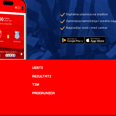
Digitalna ulaznica na stadion
Zanimljiva takmičenja i vredne na
Najsvežije vesti i meč centar
Vesti
rezultati
TIM
prodavnica