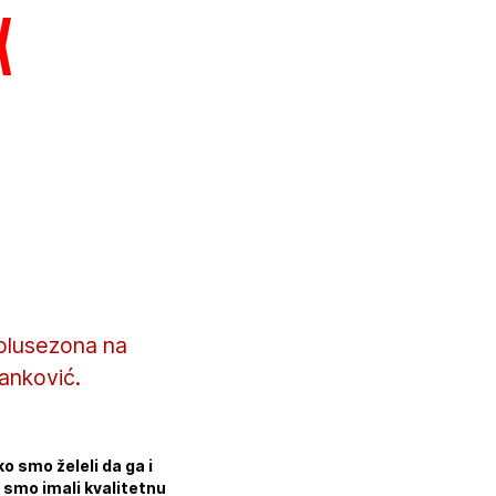
k
polusezona na
Janković.
 smo želeli da ga i
 smo imali kvalitetnu