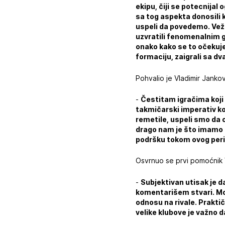
ekipu, čiji se potecnijal
sa tog aspekta donosili 
uspeli da povedemo. Vež
uzvratili fenomenalnim g
onako kako se to očekuj
formaciju, zaigrali sa dva
Pohvalio je Vladimir Janko
-
Čestitam igračima koji 
takmičarski imperativ ko
remetile, uspeli smo da 
drago nam je što imamo t
podršku tokom ovog per
Osvrnuo se prvi pomoćnik V
-
Subjektivan utisak je da
komentarišem stvari. Mož
odnosu na rivale. Praktič
velike klubove je važno da