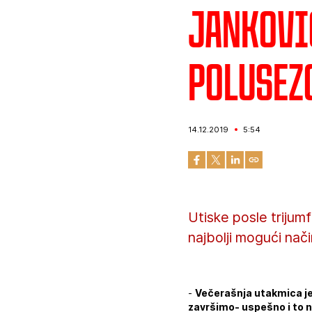
Jankovi
polusez
14.12.2019
5:54
Utiske posle trijum
najbolji mogući nač
-
Večerašnja utakmica je
završimo- uspešno i to n