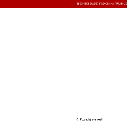
SEZONSKE 2026/27
STADIONSKA TURA
MUZ
VESTI
TAKMIČENJA
REZULTATI
Pogledaj sve vesti