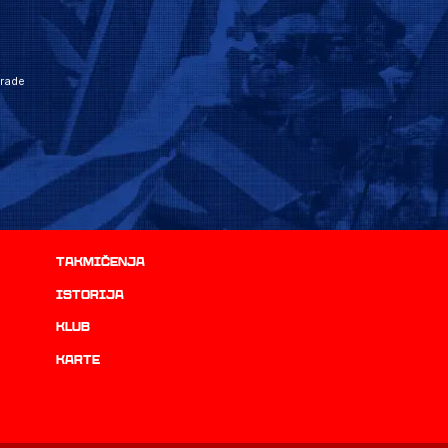
grade
Takmičenja
istorija
Klub
Karte