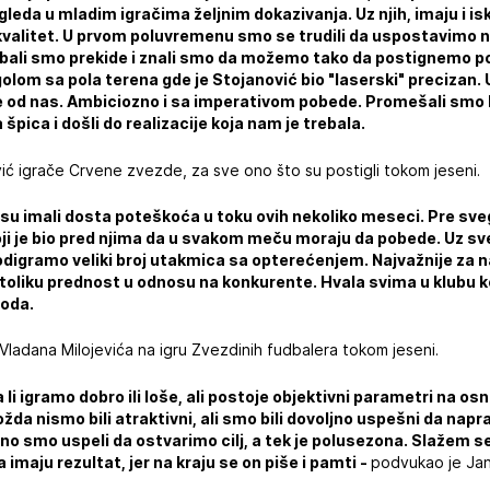
 ogleda u mladim igračima željnim dokazivanja. Uz njih, imaju i i
kvalitet. U prvom poluvremenu smo se trudili da uspostavimo na
bali smo prekide i znali smo da možemo tako da postignemo p
olom sa pola terena gde je Stojanović bio "laserski" precizan. U
e od nas. Ambiciozno i sa imperativom pobede. Promešali smo 
 špica i došli do realizacije koja nam je trebala.
vić igrače Crvene zvezde, za sve ono što su postigli tokom jeseni.
su imali dosta poteškoća u toku ovih nekoliko meseci. Pre sve
ji je bio pred njima da u svakom meču moraju da pobede. Uz sv
odigramo veliki broj utakmica sa opterećenjem. Najvažnije za na
oliku prednost u odnosu na konkurente. Hvala svima u klubu ko
ioda.
ladana Milojevića na igru Zvezdinih fudbalera tokom jeseni.
 li igramo dobro ili loše, ali postoje objektivni parametri na os
da nismo bili atraktivni, ali smo bili dovoljno uspešni da nap
no smo uspeli da ostvarimo cilj, a tek je polusezona. Slažem se
 imaju rezultat, jer na kraju se on piše i pamti -
podvukao je Jan