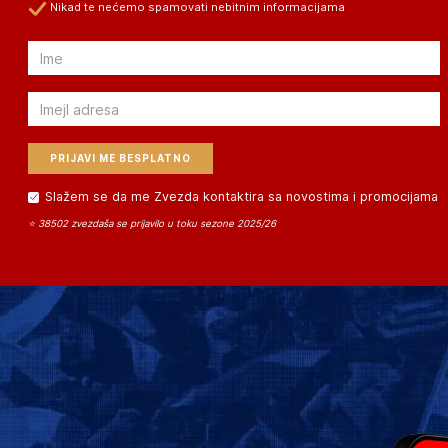
Nikad te nećemo spamovati nebitnim informacijama
Email
Email
Slažem se da me Zvezda kontaktira sa novostima i promocijama
⭐ 38502 zvezdaša se prijavilo u toku sezone 2025/26