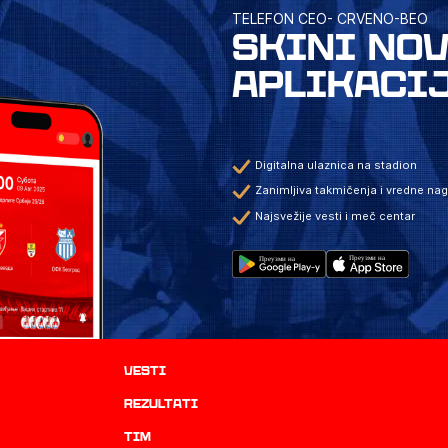
TELEFON CEO- CRVENO-BEO
SKINI NO
APLIKACI
Digitalna ulaznica na stadion
Zanimljiva takmičenja i vredne na
Najsvežije vesti i meč centar
Vesti
rezultati
TIM