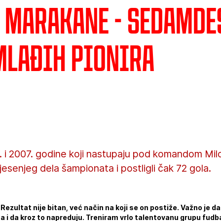
a Marakane - Sedamde
mlađih pionira
 i 2007. godine koji nastupaju pod komandom Milor
jesenjeg dela šampionata i postligli čak 72 gola.
 Rezultat nije bitan, već način na koji se on postiže. Važno je da
a i da kroz to napreduju. Treniram vrlo talentovanu grupu fudb