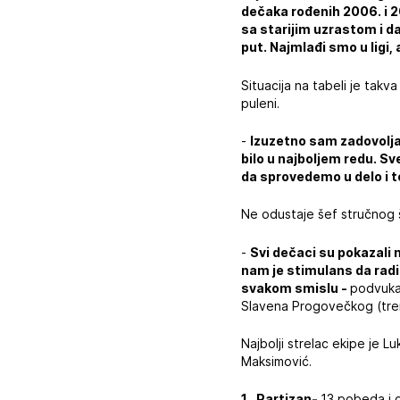
dečaka rođenih 2006. i 20
sa starijim uzrastom i da
put. Najmlađi smo u ligi
Situacija na tabeli je takva
puleni.
-
Izuzetno sam zadovolja
bilo u najboljem redu. S
da sprovedemo u delo i to
Ne odustaje šef stručnog š
-
Svi dečaci su pokazali 
nam je stimulans da radi
svakom smislu -
podvukao
Slavena Progovečkog (trene
Najbolji strelac ekipe je 
Maksimović.
1 . Partizan-
13 pobeda i d