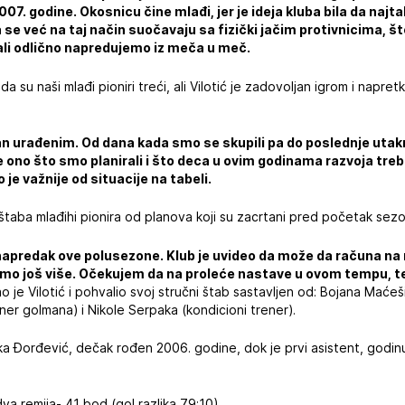
07. godine. Okosnicu čine mlađi, jer je ideja kluba bila da najt
 se već na taj način suočavaju sa fizički jačim protivnicima, š
, ali odlično napredujemo iz meča u meč.
 da su naši mlađi pioniri treći, ali Vilotić je zadovoljan igrom i napr
n urađenim. Od dana kada smo se skupili pa do poslednje utakm
ve ono što smo planirali i što deca u ovim godinama razvoja tre
 je važnije od situacije na tabeli.
taba mlađihi pionira od planova koji su zacrtani pred početak sez
napredak ove polusezone. Klub je uvideo da može da računa na n
mo još više. Očekujem da na proleće nastave u ovom tempu, te
 je Vilotić i pohvalio svoj stručni štab sastavljen od: Bojana Maće
r golmana) i Nikole Serpaka (kondicioni trener).
Luka Đorđević, dečak rođen 2006. godine, dok je prvi asistent, godin
va remija- 41 bod (gol razlika 79:10)