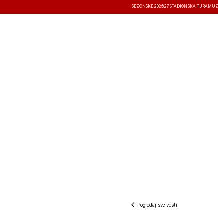
SEZONSKE 2026/27
STADIONSKA TURA
MUZ
VESTI
TAKMIČENJA
REZULTATI
Pogledaj sve vesti