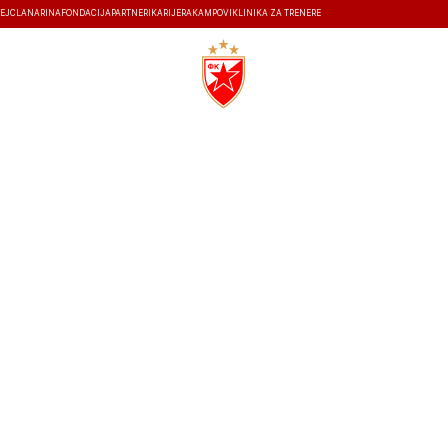
EJ
ČLANARINA
FONDACIJA
PARTNERI
KARIJERA
KAMPOVI
KLINIKA ZA TRENERE
ISTORIJA