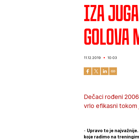
Iza jug
golova 
11.12.2019
10:03
Dečaci rođeni 2006.
vrlo efikasni tokom 
-
Upravo to je najvažnije.
koje radimo na treningim