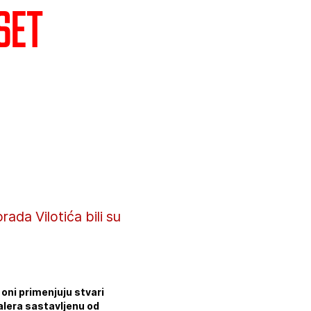
set
ada Vilotića bili su
 oni primenjuju stvari
alera sastavljenu od