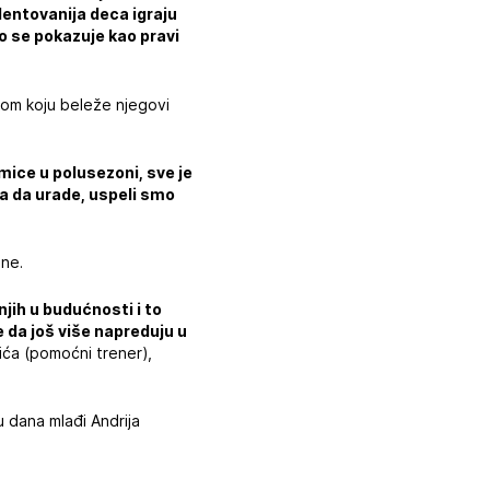
alentovanija deca igraju
to se pokazuje kao pravi
etkom koju beleže njegovi
ice u polusezoni, sve je
ba da urade, uspeli smo
one.
jih u budućnosti i to
 da još više napreduju u
šića (pomoćni trener),
u dana mlađi Andrija