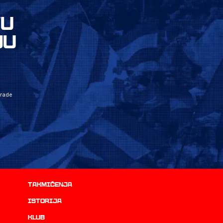
VU
JU
grade
Takmičenja
istorija
Klub