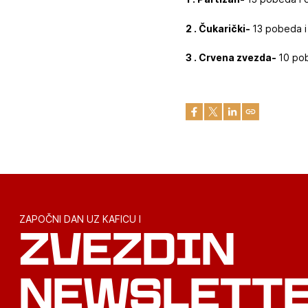
2 . Čukarički-
13 pobeda i
3 . Crvena zvezda-
10 pob
ZAPOČNI DAN UZ KAFICU I
ZVEZDIN
NEWSLETT