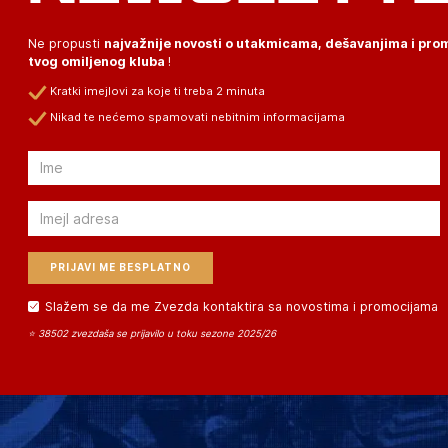
Ne propusti
najvažnije novosti o utakmicama, dešavanjima i pr
tvog omiljenog kluba
!
Kratki imejlovi za koje ti treba 2 minuta
Nikad te nećemo spamovati nebitnim informacijama
Email
Email
Slažem se da me Zvezda kontaktira sa novostima i promocijama
⭐ 38502 zvezdaša se prijavilo u toku sezone 2025/26