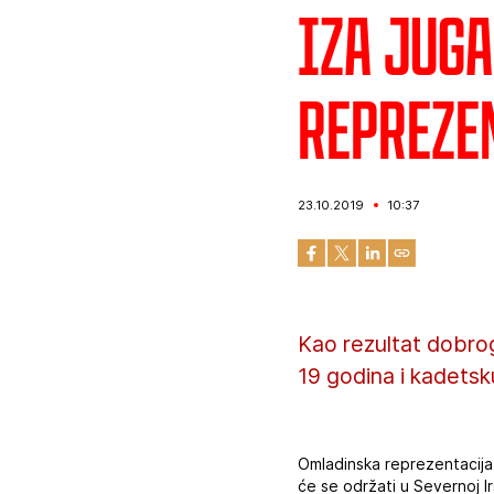
Iza juga
repreze
23.10.2019
10:37
Kao rezultat dobro
19 godina i kadetsk
Omladinska reprezentacija 
će se održati u Severnoj Ir