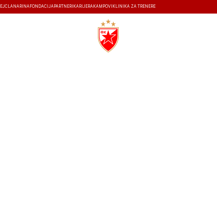
EJ
ČLANARINA
FONDACIJA
PARTNERI
KARIJERA
KAMPOVI
KLINIKA ZA TRENERE
ISTORIJA