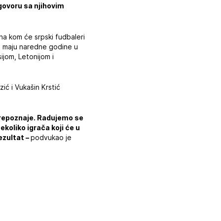
ogovoru sa njihovim
na kom će srpski fudbaleri
u maju naredne godine u
ijom, Letonijom i
ić i Vukašin Krstić
 prepoznaje. Radujemo se
koliko igrača koji će u
ezultat –
podvukao je