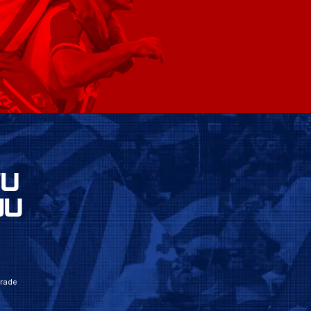
VU
JU
grade