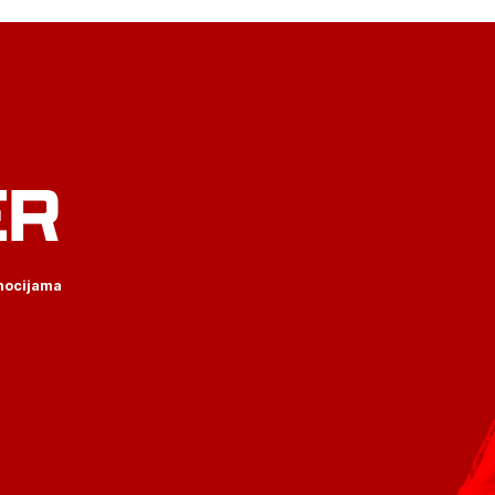
ER
omocijama