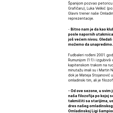
Španijom pozvao petoricu c
Grafičaru), Luka Velikić (p
Glavni trener naše Omladin
reprezentacije.
-
Bitno nam je da kao klu
posle napornih utakmica 
još većem nivou. Gledali 
možemo da unapredimo. Na
Fudbaleri rođeni 2001. godin
Rumunijom (1:1) i izgubivši
kapitenskom trakom na ruci 
minutažu imali su i Martin N
dok je Mateja Stojanović u
omladinski tim, ali je filo
- Od ove sezone, u svim 
naša filozofija po kojoj 
takmičiti sa starijima,
dres našeg omladinskog t
Omladinskoj Ligi šampion