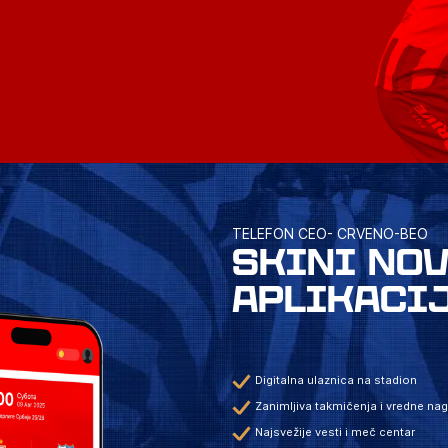
TELEFON CEO- CRVENO-BEO
SKINI NO
APLIKACI
Digitalna ulaznica na stadion
Zanimljiva takmičenja i vredne na
Najsvežije vesti i meč centar