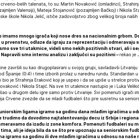
rveno-belih talenata, to su: Martin Novaković (omladinci), Strahinj
ozajmljen Valensiji), Mateja Stojanović (pozajmljen Bačkoj) i Nikola St
ske škole Nikola Jelić, ističe zadovoljstvo zbog velikog broja naših
b imamo mnogo igrača koji nose dres sa nacionalnim grbom. Dob
u prvenstvu, odlaze da igraju za reprezentaciju i odmeravaju
smo sve tri utakmice, videli smo nekih pozitivnih stvari, ali i 
pravili smo internu analizu i zaključci su pozitivni ­–
rekao je J
e završili su kao drugoplasirani u svojoj grupi, savladavši Litvaniju 
 od Španije (0:4) i time izborili prolaz u narednu rundu. Standardan u 
bio je Strahinja Eraković koji je uspeo i da se upiše u strelce protiv
ovaković i Nikola Stajić. Na sve tri utakmice nastupio je i Luka Velikić
šao u drugom delu igre samo protiv Litvanije. Svi pomenuti igrači i
zofija Crvene zvezde da se mladi fudbaleri što pre susretnu sa senio
juniorskim ligama igramo sa godinu dana mlađim igračima u odn
se trudimo da dovodimo najtalentovaniju decu iz Srbije i regiona 
 usmeravamo da izađu iz zone komfora. Pomenuti fudbaleri su m
ima, ali je ideja bila da se što pre upoznaju sa seniorskim fu
a igramo sa godinu ili dve mlađim igračima u odnosu na naše ri