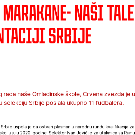
 Marakane- Naši tale
ntaciji Srbije
g rada naše Omladinske škole, Crvena zvezda je u
u selekciju Srbije poslala ukupno 11 fudbalera.
Srbije uspela je da ostvari plasman u narednu rundu kvalifikacija 
skoj u julu 2020. godine. Selektor Ivan Jević je za utakmica sa Rumun