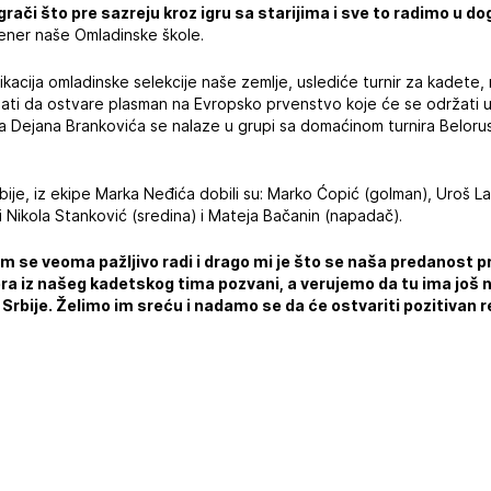
 igrači što pre sazreju kroz igru sa starijima i sve to radimo u d
trener naše Omladinske škole.
kacija omladinske selekcije naše zemlje, uslediće turnir za kadete, 
ati da ostvare plasman na Evropsko prvenstvo koje će se održati 
ora Dejana Brankovića se nalaze u grupi sa domaćinom turnira Belorus
ije, iz ekipe Marka Neđića dobili su: Marko Ćopić (golman), Uroš Laz
 i Nikola Stanković (sredina) i Mateja Bačanin (napadač).
om se veoma pažljivo radi i drago mi je što se naša predanost
ra iz našeg kadetskog tima pozvani, a verujemo da tu ima još ne
Srbije. Želimo im sreću i nadamo se da će ostvariti pozitivan r