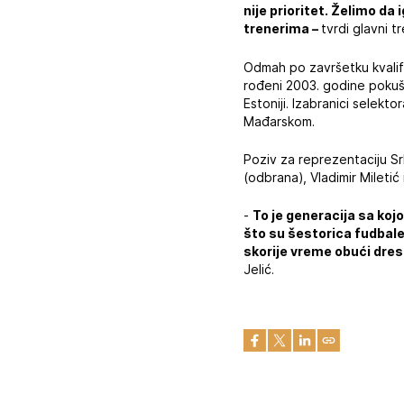
nije prioritet. Želimo da
trenerima –
tvrdi glavni 
Odmah po završetku kvalifi
rođeni 2003. godine pokuš
Estoniji. Izabranici selekt
Mađarskom.
Poziv za reprezentaciju Srb
(odbrana), Vladimir Miletić
-
To je generacija sa koj
što su šestorica fudbale
skorije vreme obući dres 
Jelić.