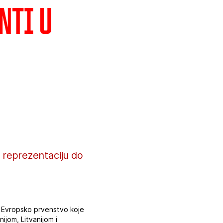
nti u
 reprezentaciju do
za Evropsko prvenstvo koje
ijom, Litvanijom i