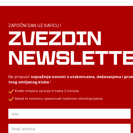
ZAPOČNI DAN UZ KAFICU I
ZVEZDIN
NEWSLETT
Ne propusti
najvažnije novosti o utakmicama, dešavanjima i pr
tvog omiljenog kluba
!
Kratki imejlovi za koje ti treba 2 minuta
Nikad te nećemo spamovati nebitnim informacijama
Email
Email