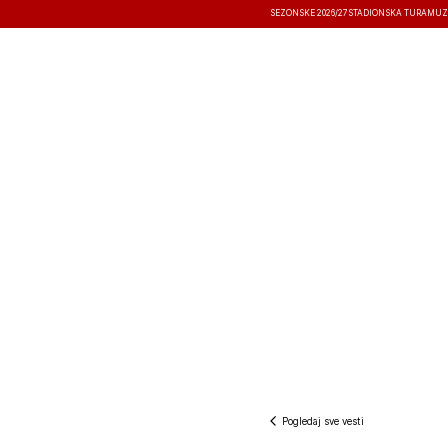
SEZONSKE 2026/27
STADIONSKA TURA
MUZ
VESTI
TAKMIČENJA
REZULTATI
Pogledaj sve vesti