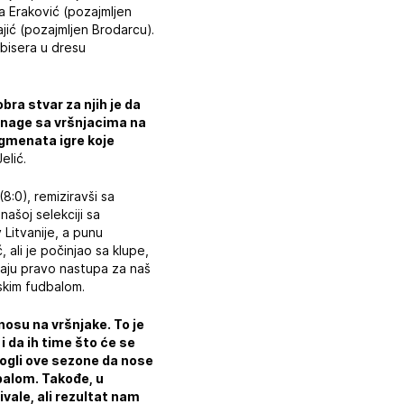
a Eraković (pozajmljen
ajić (pozajmljen Brodarcu).
 bisera u dresu
ra stvar za njih je da
 snage sa vršnjacima na
segmenata igre koje
elić.
(8:0), remiziravši sa
našoj selekciji sa
 Litvanije, a punu
, ali je počinjao sa klupe,
maju pravo nastupa za naš
rskim fudbalom.
osu na vršnjake. To je
i da ih time što će se
ogli ove sezone da nose
dbalom. Takođe, u
vale, ali rezultat nam