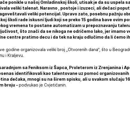
rače ponikle u našoj Omladinskoj školi, utisak je da su uspela 
ala veliki talenat. Naravno , postoje i izuzeci, ali dečaci poput 
agoveštavali veliki potencijal. Upravo zato, posebnu pažnju o
koj školi rade iskusni ljudi koji se preko 15 godina bave ovim 
nekog vremena to postane automatizam u prepoznavanju talen
ljučivost, što znači da se nikoga ne odričemo lako, jer imamo
lne centre pratimo decu i da tek na kraju odlučimo da li ćemo ih 
e godine organizovala veliki broj „Otvorenih dana“, što u Beogradu
u i Kraljevu.
saradnjom sa Feniksom iz Šapca, Proleterom iz Zrenjanina i Ap
senas identifikovali kao talentovane uz pomoć organizovanih 
totina dečaka, mnogi su na širem spisku, ali u svakom slučaju 16 j
m broju -
podvukao je Cvjetićanin.