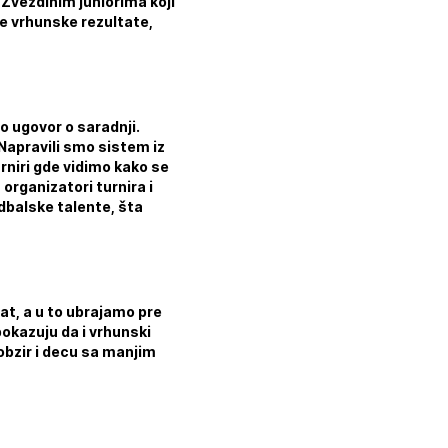
 Zvezdinim juniorima koji
že vrhunske rezultate,
o ugovor o saradnji.
 Napravili smo sistem iz
rniri gde vidimo kako se
organizatori turnira i
dbalske talente, šta
nat, a u to ubrajamo pre
okazuju da i vrhunski
obzir i decu sa manjim