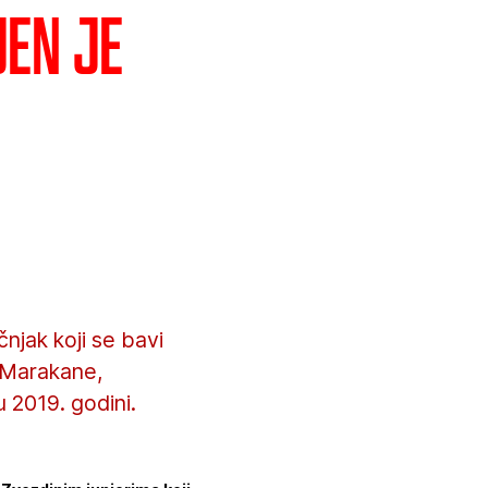
jen je
njak koji se bavi
a Marakane,
 2019. godini.