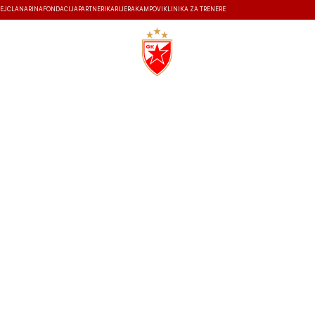
EJ
ČLANARINA
FONDACIJA
PARTNERI
KARIJERA
KAMPOVI
KLINIKA ZA TRENERE
ISTORIJA