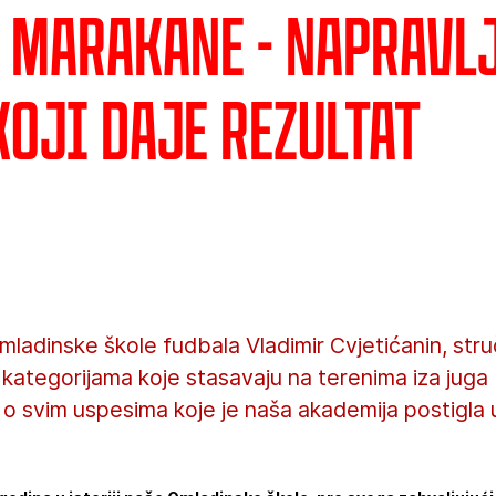
a Marakane - Napravl
koji daje rezultat
ladinske škole fudbala Vladimir Cvjetićanin, struč
 kategorijama koje stasavaju na terenima iza jug
o svim uspesima koje je naša akademija postigla u