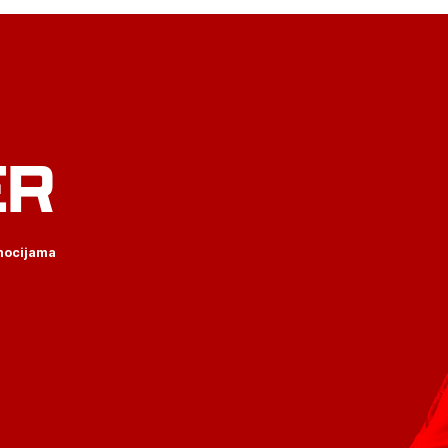
ER
omocijama