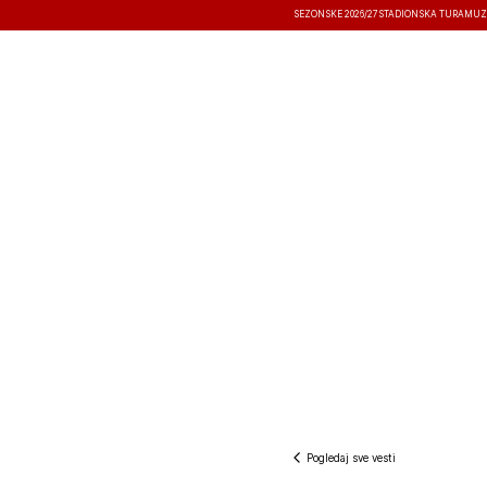
SEZONSKE 2026/27
STADIONSKA TURA
MUZ
VESTI
TAKMIČENJA
REZULTATI
Pogledaj sve vesti