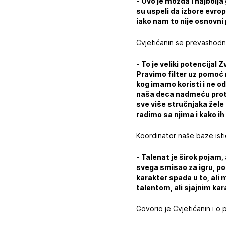
-
Ovo je možda i najbolja
su uspeli da izbore evro
iako nam to nije osnovni 
Cvjetićanin se prevashodn
-
To je veliki potencijal
Pravimo filter uz pomoć n
kog imamo koristi i ne o
naša deca nadmeću protiv
sve više stručnjaka žele
radimo sa njima i kako i
Koordinator naše baze ist
-
Talenat je širok pojam, 
svega smisao za igru, po
karakter spada u to, ali
talentom, ali sjajnim ka
Govorio je Cvjetićanin i o