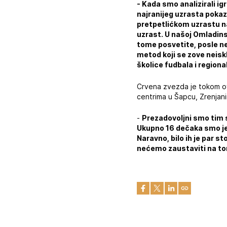
- Kada smo analizirali ig
najranijeg uzrasta pokaziv
pretpetlićkom uzrastu n
uzrast. U našoj Omladins
tome posvetite, posle 
metod koji se zove neisk
školice fudbala i regiona
Crvena zvezda je tokom ov
centrima u Šapcu, Zrenjanin
-
Prezadovoljni smo tim 
Ukupno 16 dečaka smo je
Naravno, bilo ih je par s
nećemo zaustaviti na to