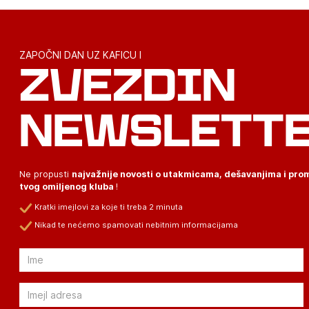
ZAPOČNI DAN UZ KAFICU I
ZVEZDIN
NEWSLETT
Ne propusti
najvažnije novosti o utakmicama, dešavanjima i pr
tvog omiljenog kluba
!
Kratki imejlovi za koje ti treba 2 minuta
Nikad te nećemo spamovati nebitnim informacijama
Email
Email