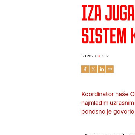
Iza jug
sistem 
8.1.2020
1:37
Koordinator naše Om
najmlađim uzrasnim
ponosno je govorio 