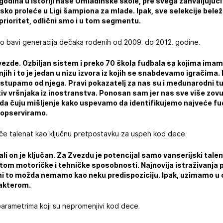
 godina u istoriji naše Omladinske škole, pre svega zahvaljujući
psko proleće u Ligi šampiona za mlade. Ipak, sve selekcije bele
prioritet, odlični smo i u tom segmentu.
o bavi generacija dečaka rođenih od 2009. do 2012. godine.
 Zvezde. Ozbiljan sistem i preko 70 škola fudbala sa kojima imam
jih i to je jedan u nizu izvora iz kojih se snabdevamo igračima.
dstupamo od njega. Pravi pokazatelj za nas su i međunarodni tu
 vršnjaka iz inostranstva. Ponosan sam jer nas sve više zovu 
 da čuju mišljenje kako uspevamo da identifikujemo najveće fu
h opserviramo.
iče talenat kao ključnu pretpostavku za uspeh kod dece.
ali on je ključan. Za Zvezdu je potencijal samo vanserijski tale
tom motoričke i tehničke sposobnosti. Najnovija istraživanja p
 mi to možda nemamo kao neku predispoziciju. Ipak, uzimamo u 
rakterom.
 parametrima koji su nepromenjivi kod dece.