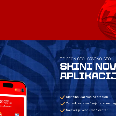
TELEFON CEO- CRVENO-BEO
SKINI NO
APLIKACI
Digitalna ulaznica na stadion
Zanimljiva takmičenja i vredne na
Najsvežije vesti i meč centar