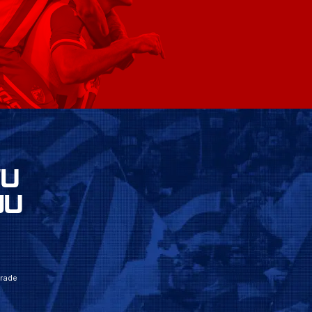
VU
JU
grade