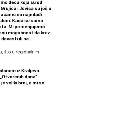
samo deca koja su od
Grujića i Jovića su još u
braćamo na najmlađi
poslom. Kada se samo
ata. Mi primenjujemo
 veću mogućnost da kroz
dovesti ili ne.
, što u regionalnim
olonom iz Kraljeva.
„Otvorenih dana“.
e veliki broj, a mi se