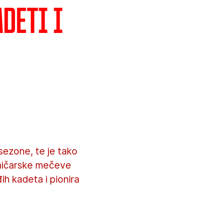
deti i
ezone, te je tako
kmičarske mečeve
ih kadeta i pionira