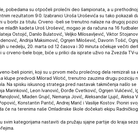
, pobedama su otpočeli prolećni deo šampionata, a u prethodnoj ut
nim rezultatom 9:0. Izabranici Uroša Uroševića su tako pokazali da 
 u borbi za titulu. Crveno -beli se trenutno nalaze na drugoj pozicij
ipe mlađih kadeta Uroš Urošević, mogao je da računa na 16 fudbaler
teja Ostojić, Danilo Bulatović, Veljko Milosavljević, Viktor Stojanovi
ladenović, Andrija Maksimović, Ognjen Milošević, Davorin Tošić, Ognj
jih u nedelju, 20. marta od 12 časova i 30 minuta očekuje večiti de
ici u crveno-bele boje, biće u prilici da isprate uživo na Zvezda TV-u
rveno-beli pioniri, koji su u prvom meču prolećnog dela remizirali s
 sa klupe predvodi Milorad Vilotić, trenutno zauzima drugu poziciju 
la. Na spisku iskusnog stratega pred nastavak takmičenja našlo se
anja Marinković, Leon Ivanović, Đorđe Cvetković, Ognjen Vulićević, 
anojlović, Mladen Grujić, Nemanja Jović, Aleksandar Ljujić, Aleksa V
opović, Konstantin Pantić, Andrej Marić i Vasilije Kostov. Pioniri svo
da će na terenima naše Omladinske škole dočekati ekipu Radničko
u svim kategorijama nastaviti da pružaju sjajne partije do kraja sez
fejima.