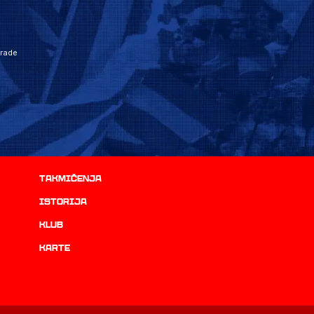
grade
Takmičenja
istorija
Klub
Karte