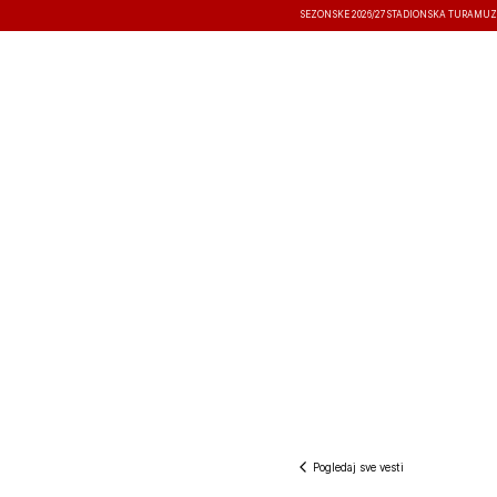
SEZONSKE 2026/27
STADIONSKA TURA
MUZ
VESTI
TAKMIČENJA
REZULTATI
Pogledaj sve vesti