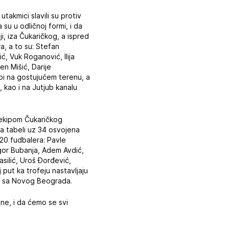
akmici slavili su protiv
su u odličnoj formi, i da
i, iza Čukaričkog, a ispred
a, a to su: Stefan
ć, Vuk Roganović, Ilija
en Mišić, Darije
rbi na gostujućem terenu, a
, kao i na Jutjub kanalu
a ekipom Čukaričkog
na tabeli uz 34 osvojena
 20 fudbalera: Pavle
Igor Bubanja, Adem Avdić,
asilić, Uroš Đorđević,
j put ka trofeju nastavljaju
g sa Novog Beograda.
one, i da ćemo se svi