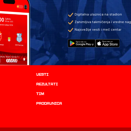
Digitalna ulaznica na stadion
Zanimljiva takmičenja i vredne na
Najsvežije vesti i meč centar
Vesti
rezultati
TIM
prodavnica