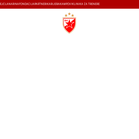
EJ
ČLANARINA
FONDACIJA
PARTNERI
KARIJERA
KAMPOVI
KLINIKA ZA TRENERE
ISTORIJA