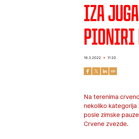
Iza jug
pioniri
16.3.2022
11:20
Na terenima crveno
nekoliko kategorij
posle zimske pauze. 
Crvene zvezde.