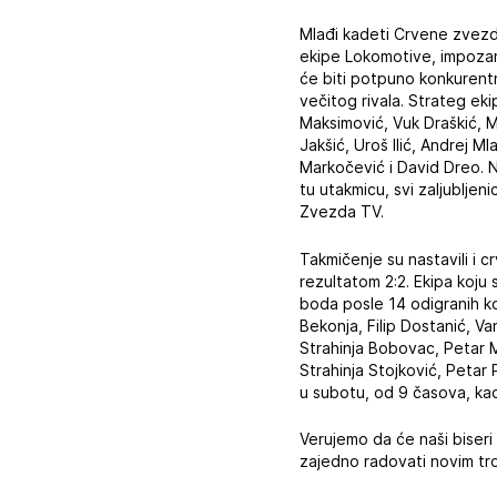
Mlađi kadeti Crvene zvezde
ekipe Lokomotive, impozant
će biti potpuno konkurentni
večitog rivala. Strateg ek
Maksimović, Vuk Draškić, Ma
Jakšić, Uroš Ilić, Andrej M
Markočević i David Dreo. N
tu utakmicu, svi zaljubljen
Zvezda TV.
Takmičenje su nastavili i c
rezultatom 2:2. Ekipa koju
boda posle 14 odigranih ko
Bekonja, Filip Dostanić, V
Strahinja Bobovac, Petar M
Strahinja Stojković, Petar P
u subotu, od 9 časova, ka
Verujemo da će naši biseri 
zajedno radovati novim tro