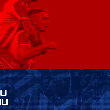
VU
JU