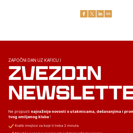
ZAPOČNI DAN UZ KAFICU I
ZVEZDIN
NEWSLETT
Ne propusti
najvažnije novosti o utakmicama, dešavanjima i pr
tvog omiljenog kluba
!
Kratki imejlovi za koje ti treba 2 minuta