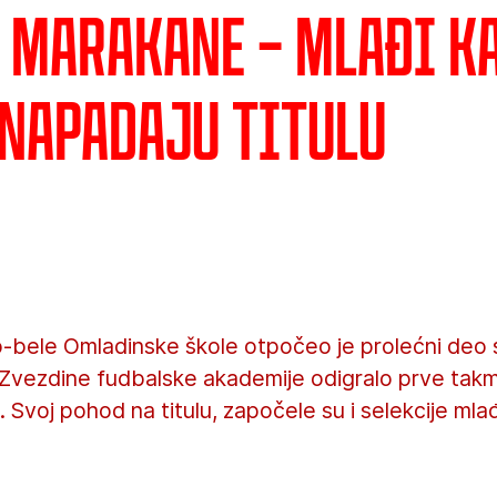
a Marakane – Mlađi ka
 napadaju titulu
-bele Omladinske škole otpočeo je prolećni deo s
a Zvezdine fudbalske akademije odigralo prve ta
Svoj pohod na titulu, započele su i selekcije mlađ