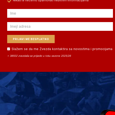
Nikad te nećemo spamovati nebitnim informacijama
Email
Email
Slažem se da me Zvezda kontaktira sa novostima i promocijama
⭐ 38502 zvezdaša se prijavilo u toku sezone 2025/26