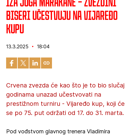
Iza juga Marakane – Zvezdini
biseri učestvuju na Vijaređo
kupu
13.3.2025
18:04
Crvena zvezda će kao što je to bio slučaj
godinama unazad učestvovati na
prestižnom turniru - Vijaređo kup, koji će
se po 75. put održati od 17. do 31. marta.
Pod vođstvom glavnog trenera Vladimira