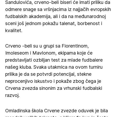
Sandulovića, crveno-beli biseri će imati priliku da
odmere snage sa vršnjacima iz najjačih evropskih
fudbalskih akademija, ali i da na međunarodnoj
sceni još jednom pokažu talenat, borbenost i
kvalitet.
Crveno -beli su u grupi sa Fiorentinom,
Imoleseom i Mavlonom, ekipama koje će
predstavljati ozbiljan test za mlade fudbalere
našeg kluba. Svaka utakmica na ovom turniru
prilika je da se potvrdi potencijal, stekne
neprocenjivo iskustvo i pokaže zbog čega je
Crvena zvezda sinonim za vrhunski fudbalski
razvoj.
Omladinska škola Crvene zvezde oduvek je bila