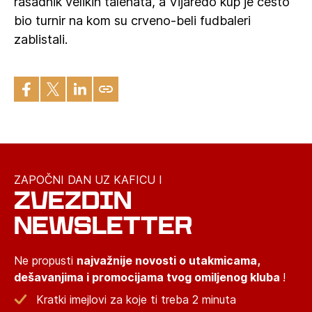
rasadnik velikih talenata, a Vijaređo kup je često
bio turnir na kom su crveno-beli fudbaleri
zablistali.
ZAPOČNI DAN UZ KAFICU I
ZVEZDIN
NEWSLETTER
Ne propusti
najvažnije novosti o utakmicama,
dešavanjima i promocijama tvog omiljenog kluba
!
Kratki imejlovi za koje ti treba 2 minuta