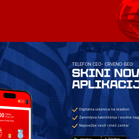
TELEFON CEO- CRVENO-BEO
SKINI NO
APLIKACI
Digitalna ulaznica na stadion
Zanimljiva takmičenja i vredne na
Najsvežije vesti i meč centar