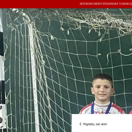
SEZONSKE 2026/27
STADIONSKA TURA
MUZ
VESTI
TAKMIČENJA
REZULTATI
Pogledaj sve vesti