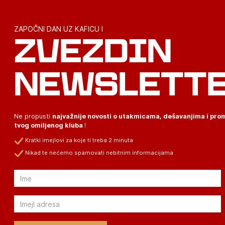
ZAPOČNI DAN UZ KAFICU I
ZVEZDIN
NEWSLETT
Ne propusti
najvažnije novosti o utakmicama, dešavanjima i pr
tvog omiljenog kluba
!
Kratki imejlovi za koje ti treba 2 minuta
Nikad te nećemo spamovati nebitnim informacijama
Email
Email