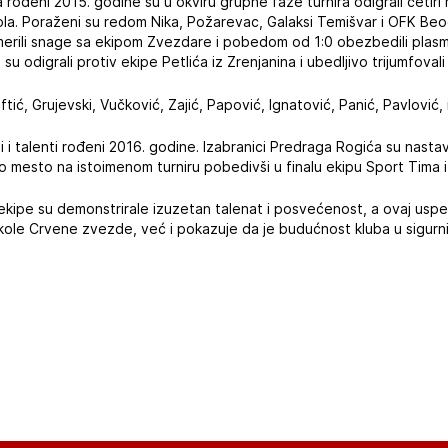
 rođeni 2015. godine su u okviru grupne faze turnira odigrali četiri m
a. Poraženi su redom Nika, Požarevac, Galaksi Temišvar i OFK Beogr
dmerili snage sa ekipom Zvezdare i pobedom od 1:0 obezbedili plasm
 su odigrali protiv ekipe Petlića iz Zrenjanina i ubedljivo trijumfoval
tić, Grujevski, Vučković, Zajić, Papović, Ignatović, Panić, Pavlović, 
li i talenti rođeni 2016. godine. Izabranici Predraga Rogića su nastav
rvo mesto na istoimenom turniru pobedivši u finalu ekipu Sport Tima 
ekipe su demonstrirale izuzetan talenat i posvećenost, a ovaj usp
škole Crvene zvezde, već i pokazuje da je budućnost kluba u sigurn