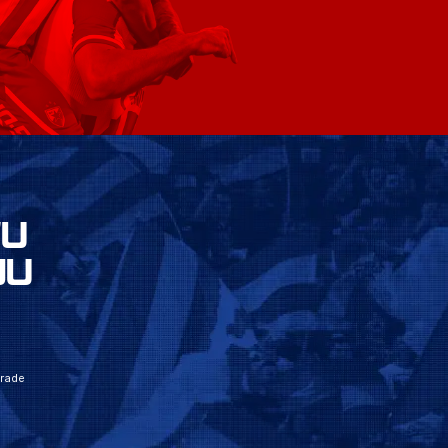
VU
JU
grade