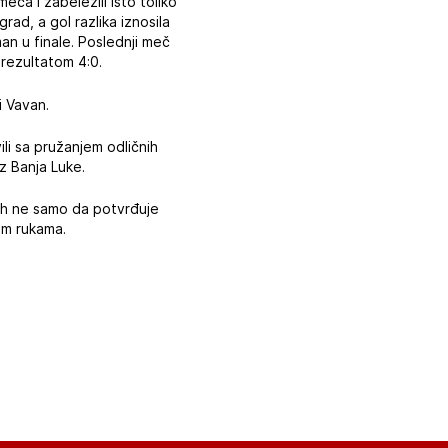
eča i zabeležili isto toliko
ad, a gol razlika iznosila
an u finale. Poslednji meč
i rezultatom 4:0.
i Vavan.
ili sa pružanjem odličnih
iz Banja Luke.
eh ne samo da potvrđuje
im rukama.