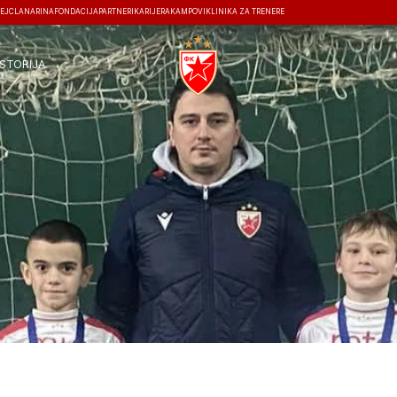
EJ
ČLANARINA
FONDACIJA
PARTNERI
KARIJERA
KAMPOVI
KLINIKA ZA TRENERE
ISTORIJA