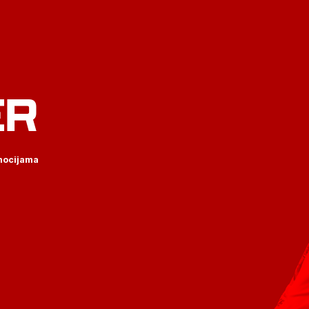
ER
omocijama