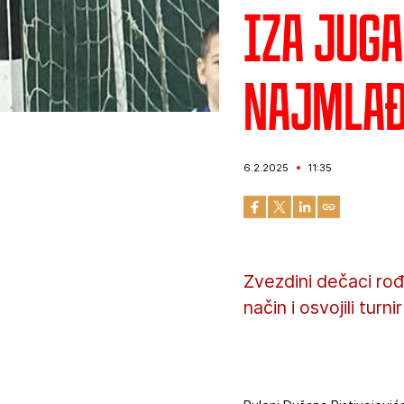
Iza jug
najmlađ
6.2.2025
11:35
Zvezdini dečaci rođe
način i osvojili tur