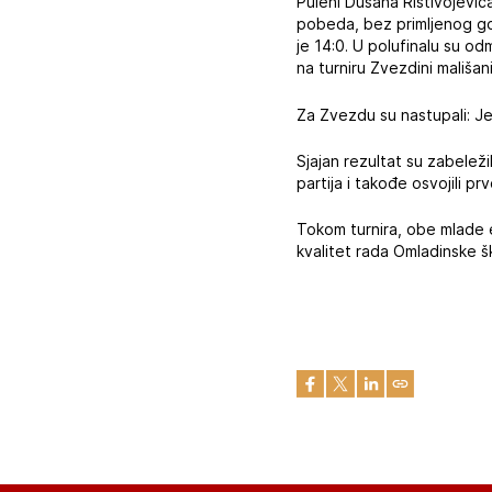
Puleni Dušana Ristivojevića
pobeda, bez primljenog gol
je 14:0. U polufinalu su o
na turniru Zvezdini mališani
Za Zvezdu su nastupali: Jef
Sjajan rezultat su zabeleži
partija i takođe osvojili p
Tokom turnira, obe mlade 
kvalitet rada Omladinske 