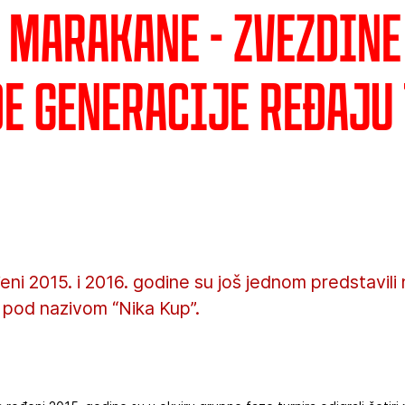
a Marakane - Zvezdine
e generacije ređaju
ni 2015. i 2016. godine su još jednom predstavili 
nir pod nazivom “Nika Kup”.