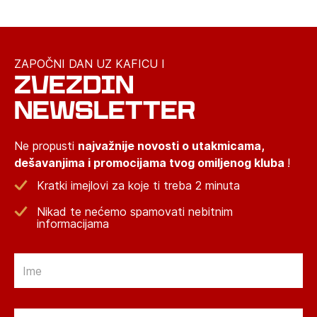
ZAPOČNI DAN UZ KAFICU I
ZVEZDIN
NEWSLETTER
Ne propusti
najvažnije novosti o utakmicama,
dešavanjima i promocijama tvog omiljenog kluba
!
Kratki imejlovi za koje ti treba 2 minuta
Nikad te nećemo spamovati nebitnim
informacijama
Email
Email