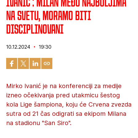
Ivanić : Milan među najboljima
na svetu, moramo biti
disciplinovani
10.12.2024
19:30
Mirko Ivanić je na konferenciji za medije
izneo očekivanja pred utakmicu šestog
kola Lige šampiona, koju će Crvena zvezda
sutra od 21 čas odigrati sa ekipom Milana
na stadionu "San Siro".