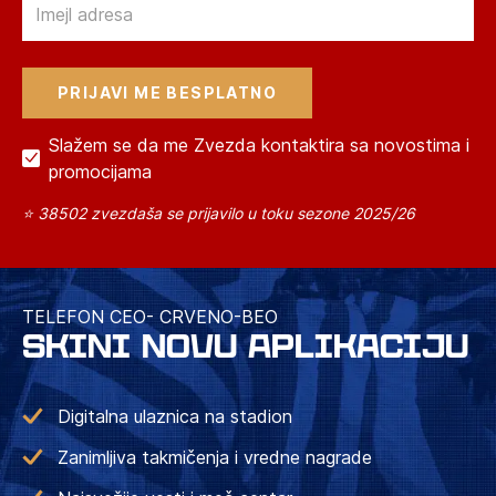
Slažem se da me Zvezda kontaktira sa novostima i
promocijama
⭐ 38502 zvezdaša se prijavilo u toku sezone 2025/26
TELEFON CEO- CRVENO-BEO
SKINI NOVU APLIKACIJU
Digitalna ulaznica na stadion
Zanimljiva takmičenja i vredne nagrade