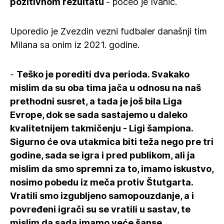
pozitivnom rezultatu
- počeo je Ivanić.
Uporedio je Zvezdin vezni fudbaler današnji tim
Milana sa onim iz 2021. godine.
-
Teško je porediti dva perioda. Svakako
mislim da su oba tima jača u odnosu na naš
prethodni susret, a tada je još bila Liga
Evrope, dok se sada sastajemo u daleko
kvalitetnijem takmičenju - Ligi šampiona.
Sigurno će ova utakmica biti teža nego pre tri
godine, sada se igra i pred publikom, ali ja
mislim da smo spremni za to, imamo iskustvo,
nosimo pobedu iz meča protiv Štutgarta.
Vratili smo izgubljeno samopouzdanje, a i
povređeni igrači su se vratili u sastav, te
mislim da sada imamo veće šanse
.