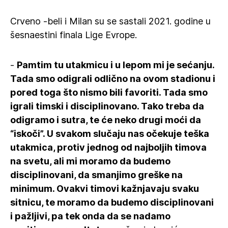
Crveno -beli i Milan su se sastali 2021. godine u
šesnaestini finala Lige Evrope.
-
Pamtim tu utakmicu i u lepom mi je sećanju.
Tada smo odigrali odlično na ovom stadionu i
pored toga što nismo bili favoriti. Tada smo
igrali timski i disciplinovano. Tako treba da
odigramo i sutra, te će neko drugi moći da
“iskoči”. U svakom slučaju nas očekuje teška
utakmica, protiv jednog od najboljih timova
na svetu, ali mi moramo da budemo
disciplinovani, da smanjimo greške na
minimum. Ovakvi timovi kažnjavaju svaku
sitnicu, te moramo da budemo disciplinovani
i pažljivi, pa tek onda da se nadamo