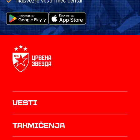
Najsvežije vesti i meč centar
Vesti
Takmičenja