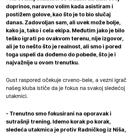
doprinos, naravno volim kada asistiram i
postižem golove, kao što je to bio slučaj
danas. Zadovoljan sam, ali uvek može bolje,
kako ja, tako i cela ekipa. Međutim jako je bilo
teško igrati po ovakvom terenu, nije izgovor,
ali je to nešto što je realnost, ali smo i pored
toga uspeli da dođemo do pobede, što je i
najvažnije u ovom trenutku.
Gust raspored očekuje crveno-bele, a vezni igrač
našeg kluba ističe da je fokus na svakoj sledećoj
utakmici.
- Trenutno smo fokusirani na oporavak i
sutrašnji trening. Idemo korak po korak,
sledeća utakmica je protiv Radničkog iz Niša,