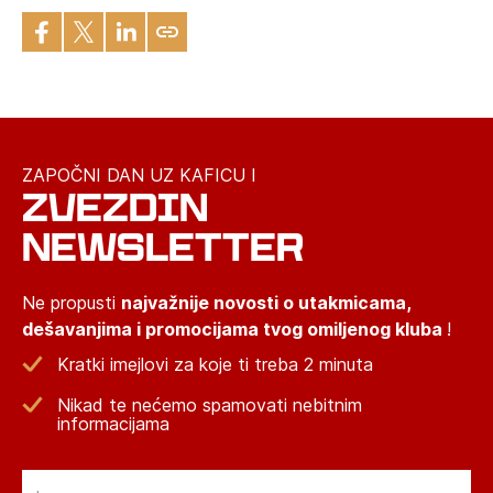
ZAPOČNI DAN UZ KAFICU I
ZVEZDIN
NEWSLETTER
Ne propusti
najvažnije novosti o utakmicama,
dešavanjima i promocijama tvog omiljenog kluba
!
Kratki imejlovi za koje ti treba 2 minuta
Nikad te nećemo spamovati nebitnim
informacijama
Email