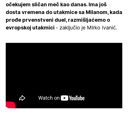
očekujem sličan meč kao danas. Ima još
dosta vremena do utakmice sa Milanom, kada
prođe prvenstveni duel, razmišljaćemo o
evropskoj utakmici
- zaključio je Mirko Ivanić.