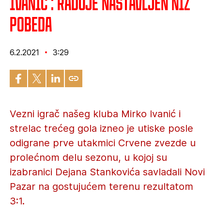
Ivanić : Raduje nastavljen niz
pobeda
6.2.2021
3:29
Vezni igrač našeg kluba Mirko Ivanić i
strelac trećeg gola izneo je utiske posle
odigrane prve utakmici Crvene zvezde u
prolećnom delu sezonu, u kojoj su
izabranici Dejana Stankovića savladali Novi
Pazar na gostujućem terenu rezultatom
3:1.