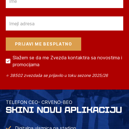
Email
Slažem se da me Zvezda kontaktira sa novostima i
promocijama
⭐ 38502 zvezdaša se prijavilo u toku sezone 2025/26
TELEFON CEO- CRVENO-BEO
SKINI NOVU APLIKACIJU
Digitalna ulaznica na stadion