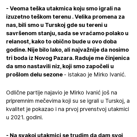
- Veoma teška utakmica koju smo igrali na
izuzetno teškom terenu . Velika promena za
nas, bili smo u Turskoj gde su tereni u
savršenom stanju, sada se vraćamo polako u
relanost, kako to obično bude u ovo doba
godine. Nije bilo lako, ali najvažnije da nosimo
tri boda iz Novog Pazara. Raduje me činjenica
da smo nastavili niz, koji smo započeli u
prošlom delu sezone
- istakao je Mirko Ivanić.
Odlične partije najavio je Mirko Ivanić još na
pripremnim mečevima koji su se igrali u Turskoj, a
kvalitet je pokazao i na prvoj prvenstvoj utakmici
u 2021. godini.
- Na svakoj utakmici se trudim da dam svoj