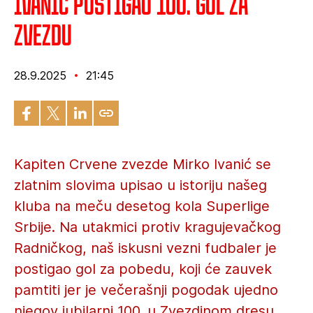
Ivanić postigao 100. gol za
Zvezdu
28.9.2025
21:45
Kapiten Crvene zvezde Mirko Ivanić se
zlatnim slovima upisao u istoriju našeg
kluba na meču desetog kola Superlige
Srbije. Na utakmici protiv kragujevačkog
Radničkog, naš iskusni vezni fudbaler je
postigao gol za pobedu, koji će zauvek
pamtiti jer je večerašnji pogodak ujedno
njegov jubilarni 100. u Zvezdinom dresu.