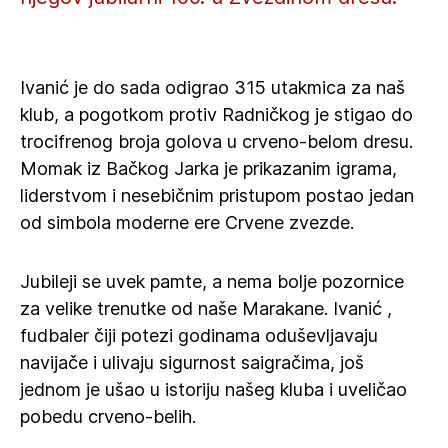
Ivanić je do sada odigrao 315 utakmica za naš
klub, a pogotkom protiv Radničkog je stigao do
trocifrenog broja golova u crveno-belom dresu.
Momak iz Bačkog Jarka je prikazanim igrama,
liderstvom i nesebičnim pristupom postao jedan
od simbola moderne ere Crvene zvezde.
Jubileji se uvek pamte, a nema bolje pozornice
za velike trenutke od naše Marakane. Ivanić ,
fudbaler čiji potezi godinama oduševljavaju
navijače i ulivaju sigurnost saigračima, još
jednom je ušao u istoriju našeg kluba i uveličao
pobedu crveno-belih.