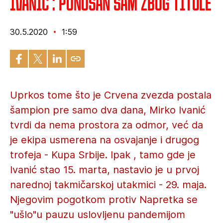
Ivanić : Ponosan sam zbog titule
30.5.2020
1:59
Uprkos tome što je Crvena zvezda postala
šampion pre samo dva dana, Mirko Ivanić
tvrdi da nema prostora za odmor, već da
je ekipa usmerena na osvajanje i drugog
trofeja - Kupa Srbije. Ipak , tamo gde je
Ivanić stao 15. marta, nastavio je u prvoj
narednoj takmičarskoj utakmici - 29. maja.
Njegovim pogotkom protiv Napretka se
"ušlo"u pauzu uslovljenu pandemijom