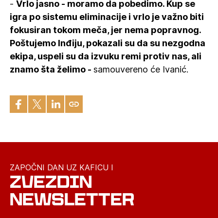
-
Vrlo jasno - moramo da pobedimo. Kup se
igra po sistemu eliminacije i vrlo je važno biti
fokusiran tokom meča, jer nema popravnog.
Poštujemo Inđiju, pokazali su da su nezgodna
ekipa, uspeli su da izvuku remi protiv nas, ali
znamo šta želimo -
samouvereno će Ivanić.
ZAPOČNI DAN UZ KAFICU I
ZVEZDIN
NEWSLETTER