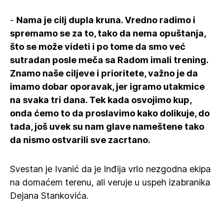
-
Nama je cilj dupla kruna. Vredno radimo i
spremamo se za to, tako da nema opuštanja,
što se može videti i po tome da smo već
sutradan posle meča sa Radom imali trening.
Znamo naše ciljeve i prioritete, važno je da
imamo dobar oporavak, jer igramo utakmice
na svaka tri dana. Tek kada osvojimo kup,
onda ćemo to da proslavimo kako dolikuje, do
tada, još uvek su nam glave nameštene tako
da nismo ostvarili sve zacrtano.
Svestan je Ivanić da je Inđija vrlo nezgodna ekipa
na domaćem terenu, ali veruje u uspeh izabranika
Dejana Stankovića.