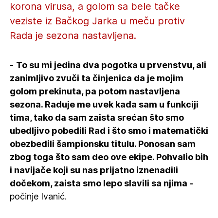
korona virusa, a golom sa bele tačke
veziste iz Bačkog Jarka u meču protiv
Rada je sezona nastavljena.
-
To su mi jedina dva pogotka u prvenstvu, ali
zanimljivo zvuči ta činjenica da je mojim
golom prekinuta, pa potom nastavljena
sezona. Raduje me uvek kada sam u funkciji
tima, tako da sam zaista srećan što smo
ubedljivo pobedili Rad i što smo i matematički
obezbedili šampionsku titulu. Ponosan sam
zbog toga što sam deo ove ekipe. Pohvalio bih
i navijače koji su nas prijatno iznenadili
dočekom, zaista smo lepo slavili sa njima -
počinje Ivanić.