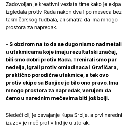
Zadovoljan je kreativni vezista time kako je ekipa
izgledala protiv Rada nakon dva i po meseca bez
takmičarskog fudbala, ali smatra da ima mnogo
prostora za napredak.
-
S obzirom na to da se dugo nismo nadmetali
u utakmicama koje imaju rezultatski značaj,
bili smo dobri protiv Rada. Trenirali smo par
nedelja, igrali protiv omladinaca i Grafičara,
praktično porodične utakmice, a tek ovo
protiv ekipe sa Banjice je bilo ono pravo. Ima
mnogo prostora za napredak, verujem da
ćemo u narednim mečevima biti još bolji.
Sledeći cilj je osvajanje Kupa Srbije, a prvi naredni
izazov je meč protiv Inđije u utorak.