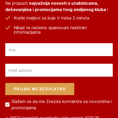
Ne propusti
najvažnije novosti o utakmicama,
dešavanjima i promocijama tvog omiljenog kluba
!
Kratki imejlovi za koje ti treba 2 minuta
Nikad te nećemo spamovati nebitnim
informacijama
Email
Email
Slažem se da me Zvezda kontaktira sa novostima i
promocijama
⭐ 38502 zvezdaša se prijavilo u toku sezone 2025/26