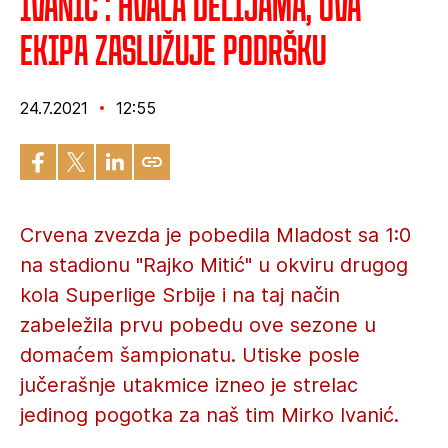
Ivanić : Hvala Delijama, ova
ekipa zaslužuje podršku
24.7.2021
12:55
Crvena zvezda je pobedila Mladost sa 1:0
na stadionu "Rajko Mitić" u okviru drugog
kola Superlige Srbije i na taj način
zabeležila prvu pobedu ove sezone u
domaćem šampionatu. Utiske posle
jučerašnje utakmice izneo je strelac
jedinog pogotka za naš tim Mirko Ivanić.