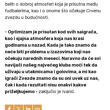
belih o dobroj atmosferi koja je prisutna među
fudbalerima, kao i o onome što očekuje Crvenu
zvezdu u budućnosti.
- Optimizam je prisutan kod svih saigrača,
kao i sjajna atmosfera koja nas krasi
godinama u nazad. Kada je tako znamo da
neće biti problema u izazovima koji nas
očekuju narednih meseci. Naravno da će svi
navijači našeg najvećeg kluba moći tek da
uživaju u utakmicama i golovima, a mi kao
igrači Zvezde znamo da su oni uvek uz nas,
čak i kada rezultati nisu onakvi kakve
priželjkujemo -
zaključio je Ivanić.