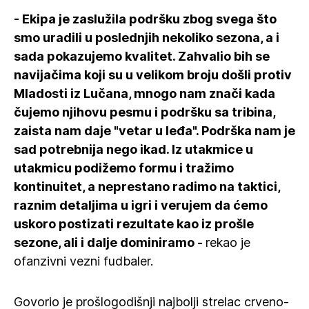
- Ekipa je zaslužila podršku zbog svega što
smo uradili u poslednjih nekoliko sezona, a i
sada pokazujemo kvalitet. Zahvalio bih se
navijačima koji su u velikom broju došli protiv
Mladosti iz Lučana, mnogo nam znači kada
čujemo njihovu pesmu i podršku sa tribina,
zaista nam daje "vetar u leđa". Podrška nam je
sad potrebnija nego ikad. Iz utakmice u
utakmicu podižemo formu i tražimo
kontinuitet, a neprestano radimo na taktici,
raznim detaljima u igri i verujem da ćemo
uskoro postizati rezultate kao iz prošle
sezone, ali i dalje dominiramo -
rekao je
ofanzivni vezni fudbaler.
Govorio je prošlogodišnji najbolji strelac crveno-