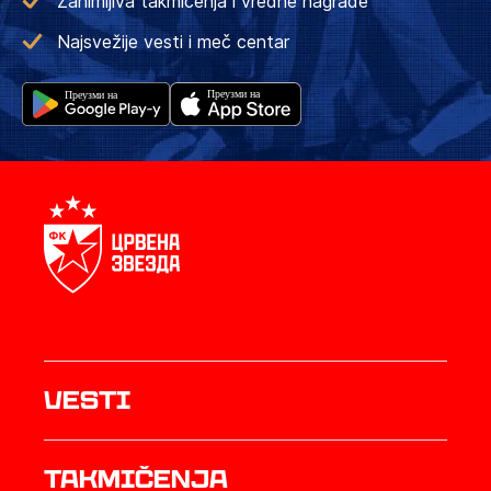
Zanimljiva takmičenja i vredne nagrade
Najsvežije vesti i meč centar
Vesti
Takmičenja