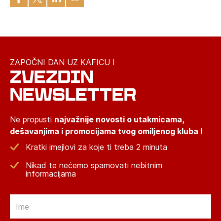
ZAPOČNI DAN UZ KAFICU I
ZVEZDIN
NEWSLETTER
Ne propusti
najvažnije novosti o utakmicama,
dešavanjima i promocijama tvog omiljenog kluba
!
Kratki imejlovi za koje ti treba 2 minuta
Nikad te nećemo spamovati nebitnim
informacijama
Email