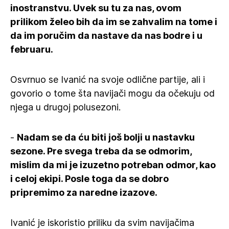
inostranstvu. Uvek su tu za nas, ovom
prilikom želeo bih da im se zahvalim na tome i
da im poručim da nastave da nas bodre i u
februaru.
Osvrnuo se Ivanić na svoje odlične partije, ali i
govorio o tome šta navijači mogu da očekuju od
njega u drugoj polusezoni.
-
Nadam se da ću biti još bolji u nastavku
sezone. Pre svega treba da se odmorim,
mislim da mi je izuzetno potreban odmor, kao
i celoj ekipi. Posle toga da se dobro
pripremimo za naredne izazove.
Ivanić je iskoristio priliku da svim navijačima