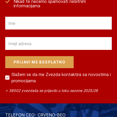
Nikad te nećemo spamovati nebitnim
informacijama
Email
Email
Slažem se da me Zvezda kontaktira sa novostima i
promocijama
⭐ 38502 zvezdaša se prijavilo u toku sezone 2025/26
TELEFON CEO- CRVENO-BEO