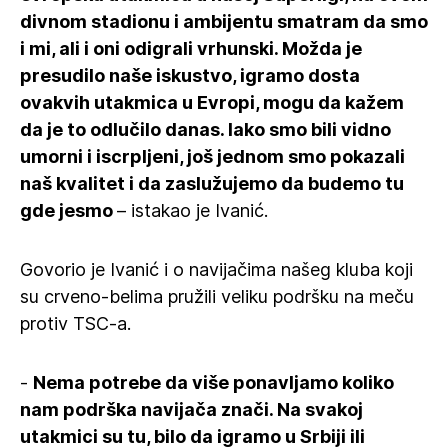
divnom stadionu i ambijentu smatram da smo
i mi, ali i oni odigrali vrhunski. Možda je
presudilo naše iskustvo, igramo dosta
ovakvih utakmica u Evropi, mogu da kažem
da je to odlučilo danas. Iako smo bili vidno
umorni i iscrpljeni, još jednom smo pokazali
naš kvalitet i da zaslužujemo da budemo tu
gde jesmo
– istakao je Ivanić.
Govorio je Ivanić i o navijačima našeg kluba koji
su crveno-belima pružili veliku podršku na meču
protiv TSC-a.
-
Nema potrebe da više ponavljamo koliko
nam podrška navijača znači. Na svakoj
utakmici su tu, bilo da igramo u Srbiji ili