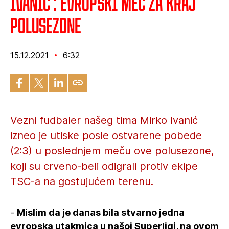
Ivanić : Evropski meč za kraj
polusezone
15.12.2021
6:32
Vezni fudbaler našeg tima Mirko Ivanić
izneo je utiske posle ostvarene pobede
(2:3) u poslednjem meču ove polusezone,
koji su crveno-beli odigrali protiv ekipe
TSC-a na gostujućem terenu.
-
Mislim da je danas bila stvarno jedna
evropska utakmica u našoj Superligi, na ovom