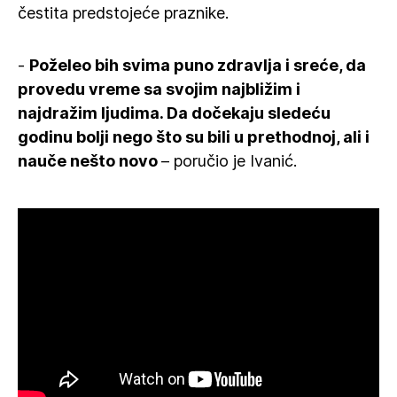
čestita predstojeće praznike.
-
Poželeo bih svima puno zdravlja i sreće, da
provedu vreme sa svojim najbližim i
najdražim ljudima. Da dočekaju sledeću
godinu bolji nego što su bili u prethodnoj, ali i
nauče nešto novo
– poručio je Ivanić.