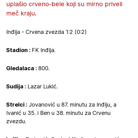
uplašio crveno-bele koji su mirno priveli
meč kraju.
Inđija - Crvena zvezda 1:2 (0:2)
Stadion :
FK Inđija.
Gledalaca :
800.
Sudija :
Lazar Lukić.
Strelci :
Jovanović u 87. minutu za Inđiju, a
Ivanić u 35. i Ben u 38. minutu za Crvenu
zvezdu.