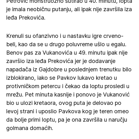
Petrović monstruozno šutirao u 40. minutu, lopta
je imala neobičnu putanju, ali ipak nije završila iza
leđa Prekovića.
Krenuli su ofanzivno i u nastavku igre crveno-
beli, kao da se u drugo poluvreme ušlo u egalu.
Benov pas za Vukanovića u 49. minutu ipak nije
završio iza leđa Prekovića jer je dodavanje
napadača iz Gajdobre u poslednjem trenutku bilo
izblokirano, iako se Pavkov lukavo kretao u
protivničkom petercu i čekao da loptu prosledi u
mrežu. Pet minuta kasnije i ponovo je Vukanović
bio u ulozi kretaora, ovog puta je delovao po
levoj strani i uposlio Pavkova kog je teren omeo
da bolje primi loptu, pa je ona završila u naručju
golmana domaćih.