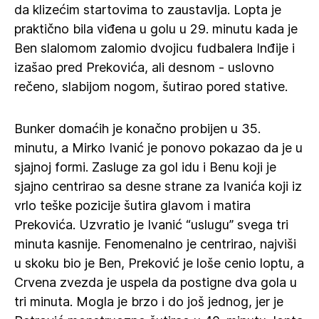
da klizećim startovima to zaustavlja. Lopta je
praktično bila viđena u golu u 29. minutu kada je
Ben slalomom zalomio dvojicu fudbalera Inđije i
izašao pred Prekovića, ali desnom - uslovno
rečeno, slabijom nogom, šutirao pored stative.
Bunker domaćih je konačno probijen u 35.
minutu, a Mirko Ivanić je ponovo pokazao da je u
sjajnoj formi. Zasluge za gol idu i Benu koji je
sjajno centrirao sa desne strane za Ivanića koji iz
vrlo teške pozicije šutira glavom i matira
Prekovića. Uzvratio je Ivanić “uslugu” svega tri
minuta kasnije. Fenomenalno je centrirao, najviši
u skoku bio je Ben, Preković je loše cenio loptu, a
Crvena zvezda je uspela da postigne dva gola u
tri minuta. Mogla je brzo i do još jednog, jer je