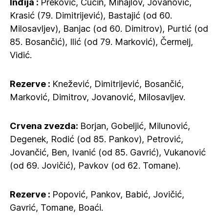
Inđija :
Preković, Cucin, Mihajlov, Jovanović,
Krasić (79. Dimitrijević), Bastajić (od 60.
Milosavljev), Banjac (od 60. Dimitrov), Purtić (od
85. Bosančić), Ilić (od 79. Marković), Čermelj,
Vidić.
Rezerve :
Knežević, Dimitrijević, Bosančić,
Marković, Dimitrov, Jovanović, Milosavljev.
Crvena zvezda:
Borjan, Gobeljić, Milunović,
Degenek, Rodić (od 85. Pankov), Petrović,
Jovančić, Ben, Ivanić (od 85. Gavrić), Vukanović
(od 69. Jovičić), Pavkov (od 62. Tomane).
Rezerve :
Popović, Pankov, Babić, Jovičić,
Gavrić, Tomane, Boaći.