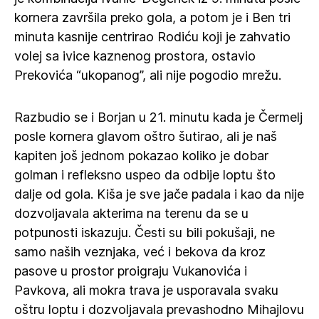
kornera završila preko gola, a potom je i Ben tri
minuta kasnije centrirao Rodiću koji je zahvatio
volej sa ivice kaznenog prostora, ostavio
Prekovića “ukopanog”, ali nije pogodio mrežu.
Razbudio se i Borjan u 21. minutu kada je Čermelj
posle kornera glavom oštro šutirao, ali je naš
kapiten još jednom pokazao koliko je dobar
golman i refleksno uspeo da odbije loptu što
dalje od gola. Kiša je sve jače padala i kao da nije
dozvoljavala akterima na terenu da se u
potpunosti iskazuju. Česti su bili pokušaji, ne
samo naših veznjaka, već i bekova da kroz
pasove u prostor proigraju Vukanovića i
Pavkova, ali mokra trava je usporavala svaku
oštru loptu i dozvoljavala prevashodno Mihajlovu