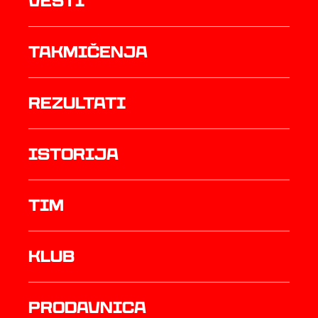
Vesti
Takmičenja
rezultati
istorija
TIM
Klub
prodavnica