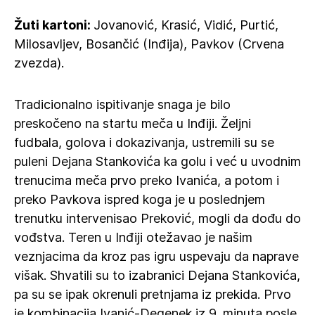
Žuti kartoni:
Jovanović, Krasić, Vidić, Purtić,
Milosavljev, Bosančić (Inđija), Pavkov (Crvena
zvezda).
Tradicionalno ispitivanje snaga je bilo
preskočeno na startu meča u Inđiji. Željni
fudbala, golova i dokazivanja, ustremili su se
puleni Dejana Stankovića ka golu i već u uvodnim
trenucima meča prvo preko Ivanića, a potom i
preko Pavkova ispred koga je u poslednjem
trenutku intervenisao Preković, mogli da dođu do
vođstva. Teren u Inđiji otežavao je našim
veznjacima da kroz pas igru uspevaju da naprave
višak. Shvatili su to izabranici Dejana Stankovića,
pa su se ipak okrenuli pretnjama iz prekida. Prvo
je kombinacija Ivanić-Degenek iz 9. minuta posle