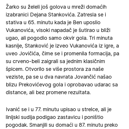
Žarko su želeli još golova u mreži domaćih
izabranici Dejana Stankovića. Zatresla se i
stativa u 65. minutu kada je Ben uposlio
Vukanovića, visoki napadač je šutirao u bliži
ugao, ali pogodio samo okvir gola. Tri minuta
kasnije, Stanković je izveo Vukanovića iz igre, a
uveo Jovičića, čime se i promenila formacija, pa
su crveno-beli zaigrali sa jednim klasičnim
špicem. Otvorilo se više prostora za naše
veziste, pa se u dva navrata Jovančić našao
blizu Prekovićevog gola i oprobavao udarac sa
distance, ali bez promene rezultata.
Ivanić se i u 77. minutu upisao u strelce, ali je
linijski sudija podigao zastavicu i poništio
pogodak. Smanjili su domaći u 87. minutu preko