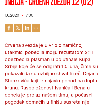
Inđija - Crvena zvezda 1:2 (0:2)
1.6.2020
7:00
Crvena zvezda je u vrlo dinamičnoj
utakmici pobedila Inđiju rezultatom 2:1 i
obezbedila plasman u polufinale Kupa
Srbije koje će se odigrati 10. juna, čime su
pokazali da su ozbiljno shvatili reči Dejana
Stankovića koji je najavio pohod na duplu
krunu. Raspoloženost Ivanića i Bena u
donela je prolaz našem timu, a počasni
pogodak domaćih u finišu susreta nije