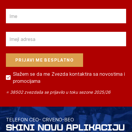
Email
Email
Slažem se da me Zvezda kontaktira sa novostima i
promocijama
⭐ 38502 zvezdaša se prijavilo u toku sezone 2025/26
TELEFON CEO- CRVENO-BEO
SKINI NOVU APLIKACIJU