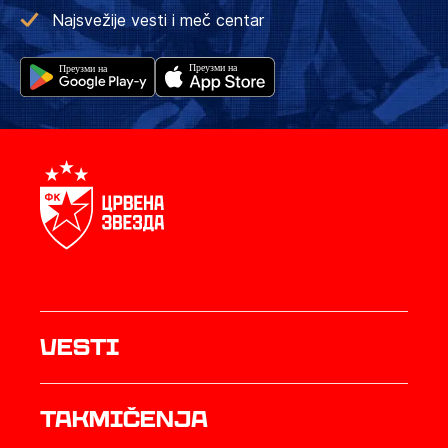
Najsvežije vesti i meč centar
Vesti
Takmičenja