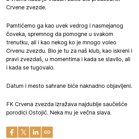
Crvene zvezde.
Pamtićemo ga kao uvek vedrog i nasmejanog
čoveka, spremnog da pomogne u svakom
trenutku, ali i kao nekog ko je mnogo voleo
Crvenu zvezdu. Bio je tu za naš klub, kao iskreni i
pravi zvezdaš, u momentima i kada se slavilo, ali
i kada se tugovalo.
Datum i mesto sahrane biće naknadno objavljeni.
FK Crvena zvezda izražava najdublje saučešće
porodici Ostojić. Neka mu je večna slava.