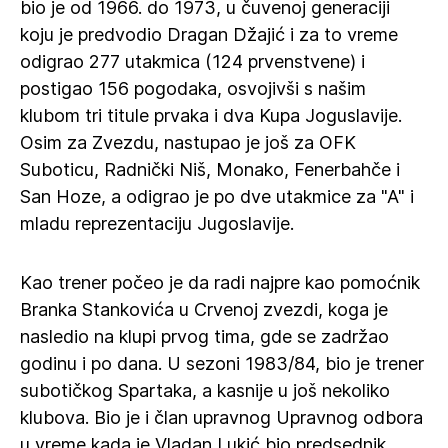
bio je od 1966. do 1973, u čuvenoj generaciji
koju je predvodio Dragan Džajić i za to vreme
odigrao 277 utakmica (124 prvenstvene) i
postigao 156 pogodaka, osvojivši s našim
klubom tri titule prvaka i dva Kupa Joguslavije.
Osim za Zvezdu, nastupao je još za OFK
Suboticu, Radnički Niš, Monako, Fenerbahče i
San Hoze, a odigrao je po dve utakmice za "A" i
mladu reprezentaciju Jugoslavije.
Kao trener počeo je da radi najpre kao pomoćnik
Branka Stankovića u Crvenoj zvezdi, koga je
nasledio na klupi prvog tima, gde se zadržao
godinu i po dana. U sezoni 1983/84, bio je trener
subotičkog Spartaka, a kasnije u još nekoliko
klubova. Bio je i član upravnog Upravnog odbora
u vreme kada je Vladan Lukić bio predsednik