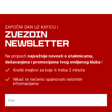
ZAPOČNI DAN UZ KAFICU I
ZVEZDIN
NEWSLETTER
Ne propusti
najvažnije novosti o utakmicama,
dešavanjima i promocijama tvog omiljenog kluba
!
Kratki imejlovi za koje ti treba 2 minuta
Nikad te nećemo spamovati nebitnim
informacijama
Email