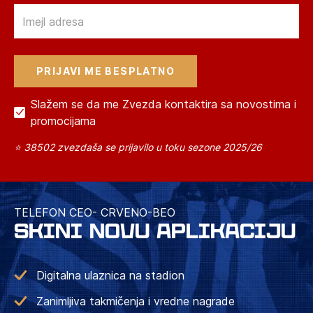
Email
Slažem se da me Zvezda kontaktira sa novostima i
promocijama
⭐ 38502 zvezdaša se prijavilo u toku sezone 2025/26
TELEFON CEO- CRVENO-BEO
SKINI NOVU APLIKACIJU
Digitalna ulaznica na stadion
Zanimljiva takmičenja i vredne nagrade