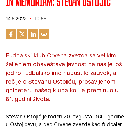
IN MEMORIAM: Stevan Ostojić
14.5.2022
10:56
Fudbalski klub Crvena zvezda sa velikim
žaljenjem obaveštava javnost da nas je još
jedno fudbalsko ime napustilo zauvek, a
reč je o Stevanu Ostojiću, prosavljenom
golgeteru našeg kluba koji je preminuo u
81. godini života.
Stevan Ostojić je rođen 20. avgusta 1941. godine
u Ostojićevu, a deo Crvene zvezde kao fudbaler