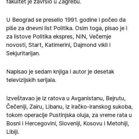
fakultet je završio u Zagrebu.
U Beograd se preselio 1991. godine i počeo da
piše za dnevni list Politika. Osim toga, pisao je i
za listove Politika ekspres, NIN, Večernje
novosti, Start, Katimerini, Dajmond vikli i
Sekjuritarijan.
Napisao je sedam knjiga i autor je desetak
televizijskih serijala.
Izveštavao je iz ratova u Avganistanu, Bejrutu,
Čečeniji, Zairu, Libanu, iz iračko-iranskog sukoba,
tokom operacije Pustinjska oluja, za vreme rata u
Bosni i Hercegovini, Sloveniji, Kosovu i Metohiji,
Libiji.