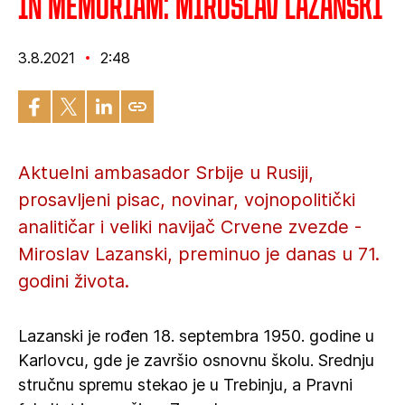
IN MEMORIAM: Miroslav Lazanski
3.8.2021
2:48
Aktuelni ambasador Srbije u Rusiji,
prosavljeni pisac, novinar, vojnopolitički
analitičar i veliki navijač Crvene zvezde -
Miroslav Lazanski, preminuo je danas u 71.
godini života.
Lazanski je rođen 18. septembra 1950. godine u
Karlovcu, gde je završio osnovnu školu. Srednju
stručnu spremu stekao je u Trebinju, a Pravni