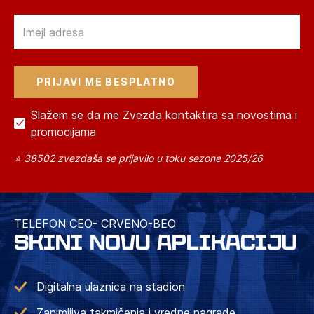
Email
Slažem se da me Zvezda kontaktira sa novostima i
promocijama
⭐ 38502 zvezdaša se prijavilo u toku sezone 2025/26
TELEFON CEO- CRVENO-BEO
SKINI NOVU APLIKACIJU
Digitalna ulaznica na stadion
Zanimljiva takmičenja i vredne nagrade