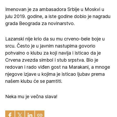
Imenovan je za ambasadora Srbije u Moskvi u
julu 2019. godine, a iste godine dobio je nagradu
grada Beograda za novinarstvo.
Lazanski nije krio da su mu crveno-bele boje u
srcu. Često je u javnim nastupima govorio
pohvalno o klubu za koji navija i isticao da je
Crvena zvezda simbol i stub srpstva. Bio je
redovan i rado viđen gost na Marakani, a mnoge
njegove izjave u kojima je isticao ljubav prema
našem klubu će se pamtiti.
Neka mu je večna slava!