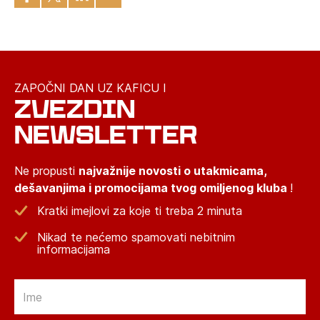
ZAPOČNI DAN UZ KAFICU I
ZVEZDIN
NEWSLETTER
Ne propusti
najvažnije novosti o utakmicama,
dešavanjima i promocijama tvog omiljenog kluba
!
Kratki imejlovi za koje ti treba 2 minuta
Nikad te nećemo spamovati nebitnim
informacijama
Email