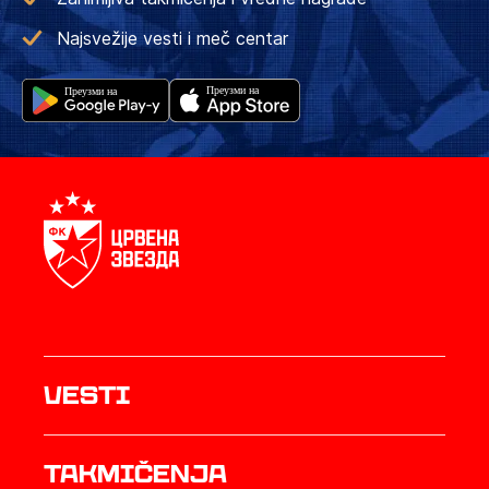
Najsvežije vesti i meč centar
Vesti
Takmičenja