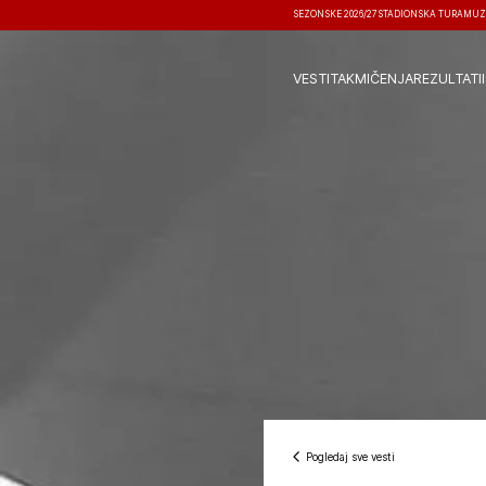
SEZONSKE 2026/27
STADIONSKA TURA
MUZ
VESTI
TAKMIČENJA
REZULTATI
Pogledaj sve vesti