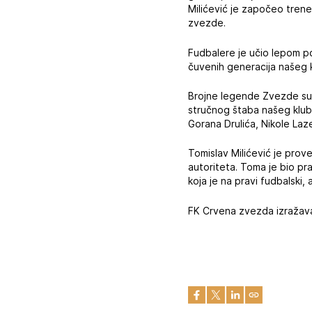
Milićević je započeo trene
zvezde.
Fudbalere je učio lepom po
čuvenih generacija našeg k
Brojne legende Zvezde su s
stručnog štaba našeg kluba
Gorana Drulića, Nikole Laz
Tomislav Milićević je prov
autoriteta. Toma je bio p
koja je na pravi fudbalski, 
FK Crvena zvezda izražava