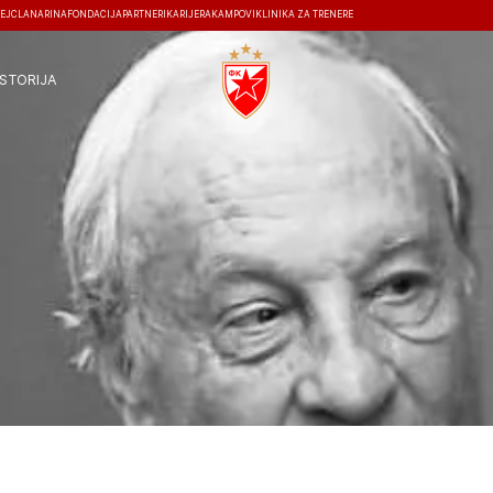
EJ
ČLANARINA
FONDACIJA
PARTNERI
KARIJERA
KAMPOVI
KLINIKA ZA TRENERE
ISTORIJA