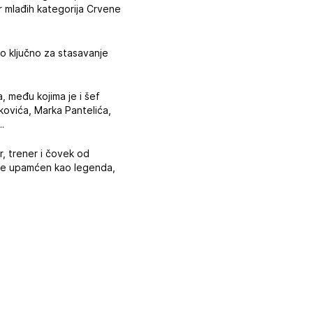
er mlađih kategorija Crvene
lo ključno za stasavanje
, među kojima je i šef
kovića, Marka Pantelića,
.
r, trener i čovek od
aće upamćen kao legenda,