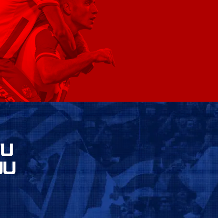
VU
JU