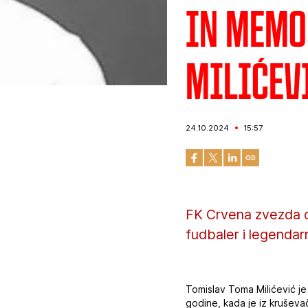
In memo
Milićev
24.10.2024
15:57
FK Crvena zvezda o
fudbaler i legendar
Tomislav Toma Milićević j
godine, kada je iz krušev