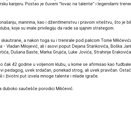
rsku karijeru. Postao je čuveni “lovac na talente” i legendarni tren
našanju, manirima, kao i džentlmenstvu i pravom viteštvu, što je bi
luba, koje su imale privilegiju da rade sa sjajnim strategom.
kautirane, a nakon toga su i trenirale pod palicom Tome Milićevića
 - Vladan Milojević, ali i asovi poput Dejana Stankovića, Boška Jan
etića, Dušana Baste, Marka Grujića, Luke Jovića, Strahinje Erakovića.
eo čak 42 godine u voljenom klubu, u kome se afirmisao kao fudbale
ravi pedagog, uvek srdačan, ponekad strog, ali uvek pravičan. Ost
ali i životni put izvela mnoge talente i mlade igrače.
 duboko saučešće porodici Milićević.