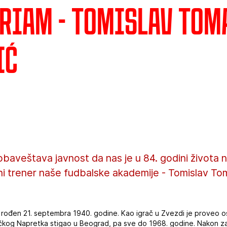
riam - Tomislav Tom
ić
baveštava javnost da nas je u 84. godini života 
ni trener naše fudbalske akademije - Tomislav Tom
e rođen 21. septembra 1940. godine. Kao igrač u Zvezdi je proveo 
ačkog Napretka stigao u Beograd, pa sve do 1968. godine. Nakon z