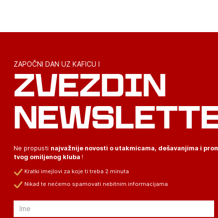
ZAPOČNI DAN UZ KAFICU I
ZVEZDIN
NEWSLETT
Ne propusti
najvažnije novosti o utakmicama, dešavanjima i pr
tvog omiljenog kluba
!
Kratki imejlovi za koje ti treba 2 minuta
Nikad te nećemo spamovati nebitnim informacijama
Email