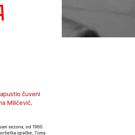
a
napustio čuveni
a Milićević.
osam sezona, od 1960.
avršetka igračke, Toma