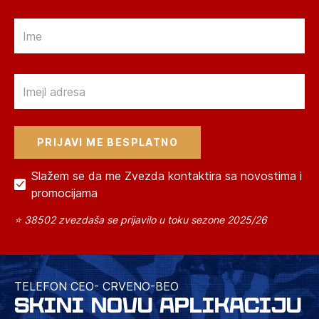
Email
Email
Slažem se da me Zvezda kontaktira sa novostima i
promocijama
⭐ 38502 zvezdaša se prijavilo u toku sezone 2025/26
TELEFON CEO- CRVENO-BEO
SKINI NOVU APLIKACIJU