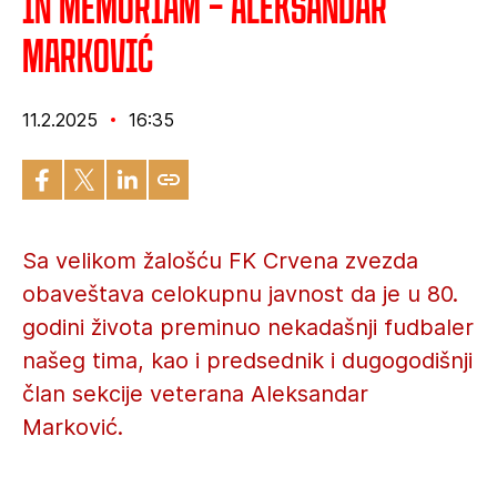
In memoriam – Aleksandar
Marković
11.2.2025
16:35
Sa velikom žalošću FK Crvena zvezda
obaveštava celokupnu javnost da je u 80.
godini života preminuo nekadašnji fudbaler
našeg tima, kao i predsednik i dugogodišnji
član sekcije veterana Aleksandar
Marković.