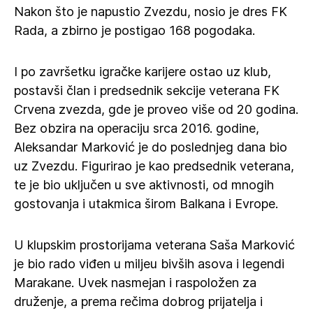
Nakon što je napustio Zvezdu, nosio je dres FK
Rada, a zbirno je postigao 168 pogodaka.
I po završetku igračke karijere ostao uz klub,
postavši član i predsednik sekcije veterana FK
Crvena zvezda, gde je proveo više od 20 godina.
Bez obzira na operaciju srca 2016. godine,
Aleksandar Marković je do poslednjeg dana bio
uz Zvezdu. Figurirao je kao predsednik veterana,
te je bio uključen u sve aktivnosti, od mnogih
gostovanja i utakmica širom Balkana i Evrope.
U klupskim prostorijama veterana Saša Marković
je bio rado viđen u miljeu bivših asova i legendi
Marakane. Uvek nasmejan i raspoložen za
druženje, a prema rečima dobrog prijatelja i