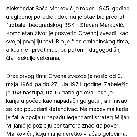
Aleksandar Saša Marković je rođen 1945. godine,
u uglednoj porodici, dok mu je otac bio predratni
fudbaler beogradskog BSK - Stevan Marković.
Kompletan život je posvetio Crvenoj zvezdi, kao
svojoj prvoj ljubavi. Bio je član omladinskog tima,
a kasnije i prvotimac, pa potom i dugogodišnji
član sekcije veterana.
Dres prvog tima Crvena zvezde je nosio od 9.
maja 1964. pa do 27. jula 1971. godine. Zabeležio
je 168 nastupa, uz 16 datih golova. Iako je
karijeru počeo kao napadač i golgeter, afirmisao
se kao pouzdani defanzivac. Na mečevima kada
je falila opcija u napadu legendarni strateg Miljan
Miljanić je poziciju centarfora znao da poveri
Markoviću, koju mu je neretko vraćao golovima.