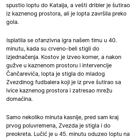
spustio loptu do Kataija, a vešti dribler je šutirao
iz kaznenog prostora, ali je lopta završila preko
gola.
Isplatila se ofanzivna igra našem timu u 40.
minutu, kada su crveno-beli stigli do
izjednačenja. Kostov je izveo korner, a nakon
gužve u kaznenom prostoru i intervencije
Čančarevića, lopta je stigla do mladog
Zvezdinog fudbalera koji je iz prve šutirao sa
ivice kaznenog prostora i zatresao mrežu
domaćina.
Samo nekoliko minuta kasnije, pred sam kraj
prvog poluvremena, Zvezda je stigla i do
preokreta. Lučić je u 45. minutu oduzeo loptu na