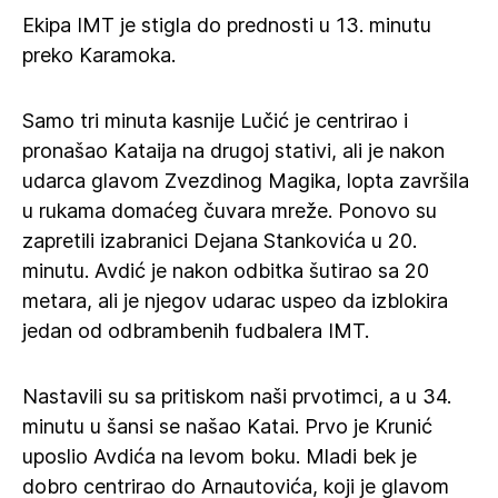
Ekipa IMT je stigla do prednosti u 13. minutu
preko Karamoka.
Samo tri minuta kasnije Lučić je centrirao i
pronašao Kataija na drugoj stativi, ali je nakon
udarca glavom Zvezdinog Magika, lopta završila
u rukama domaćeg čuvara mreže. Ponovo su
zapretili izabranici Dejana Stankovića u 20.
minutu. Avdić je nakon odbitka šutirao sa 20
metara, ali je njegov udarac uspeo da izblokira
jedan od odbrambenih fudbalera IMT.
Nastavili su sa pritiskom naši prvotimci, a u 34.
minutu u šansi se našao Katai. Prvo je Krunić
uposlio Avdića na levom boku. Mladi bek je
dobro centrirao do Arnautovića, koji je glavom