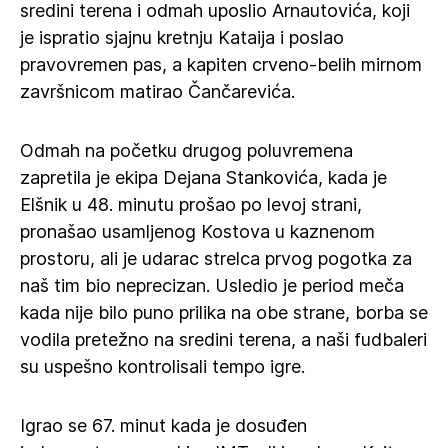
sredini terena i odmah uposlio Arnautovića, koji
je ispratio sjajnu kretnju Kataija i poslao
pravovremen pas, a kapiten crveno-belih mirnom
završnicom matirao Čančarevića.
Odmah na početku drugog poluvremena
zapretila je ekipa Dejana Stankovića, kada je
Elšnik u 48. minutu prošao po levoj strani,
pronašao usamljenog Kostova u kaznenom
prostoru, ali je udarac strelca prvog pogotka za
naš tim bio neprecizan. Usledio je period meča
kada nije bilo puno prilika na obe strane, borba se
vodila pretežno na sredini terena, a naši fudbaleri
su uspešno kontrolisali tempo igre.
Igrao se 67. minut kada je dosuđen