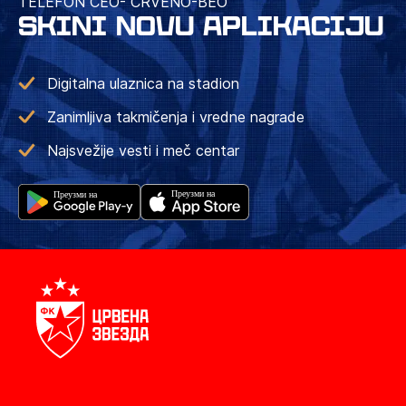
TELEFON CEO- CRVENO-BEO
SKINI NOVU APLIKACIJU
Digitalna ulaznica na stadion
Zanimljiva takmičenja i vredne nagrade
Najsvežije vesti i meč centar