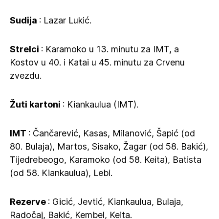
Sudija
: Lazar Lukić.
Strelci
: Karamoko u 13. minutu za IMT, a
Kostov u 40. i Katai u 45. minutu za Crvenu
zvezdu.
Žuti kartoni
: Kiankaulua (IMT).
IMT
: Čančarević, Kasas, Milanović, Šapić (od
80. Bulaja), Martos, Sisako, Žagar (od 58. Bakić),
Tijedrebeogo, Karamoko (od 58. Keita), Batista
(od 58. Kiankaulua), Lebi.
Rezerve
: Gicić, Jevtić, Kiankaulua, Bulaja,
Radočaj, Bakić, Kembel, Keita.