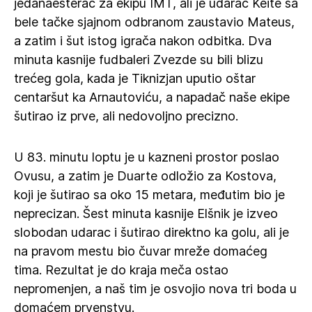
jedanaesterac za ekipu IMT, ali je udarac Keite sa
bele tačke sjajnom odbranom zaustavio Mateus,
a zatim i šut istog igrača nakon odbitka. Dva
minuta kasnije fudbaleri Zvezde su bili blizu
trećeg gola, kada je Tiknizjan uputio oštar
centaršut ka Arnautoviću, a napadač naše ekipe
šutirao iz prve, ali nedovoljno precizno.
U 83. minutu loptu je u kazneni prostor poslao
Ovusu, a zatim je Duarte odložio za Kostova,
koji je šutirao sa oko 15 metara, međutim bio je
neprecizan. Šest minuta kasnije Elšnik je izveo
slobodan udarac i šutirao direktno ka golu, ali je
na pravom mestu bio čuvar mreže domaćeg
tima. Rezultat je do kraja meča ostao
nepromenjen, a naš tim je osvojio nova tri boda u
domaćem prvenstvu.