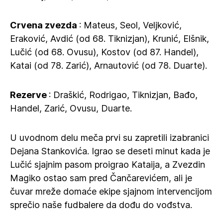
Crvena zvezda
: Mateus, Seol, Veljković,
Eraković, Avdić (od 68. Tiknizjan), Krunić, Elšnik,
Lučić (od 68. Ovusu), Kostov (od 87. Handel),
Katai (od 78. Zarić), Arnautović (od 78. Duarte).
Rezerve
: Draškić, Rodrigao, Tiknizjan, Bađo,
Handel, Zarić, Ovusu, Duarte.
U uvodnom delu meča prvi su zapretili izabranici
Dejana Stankovića. Igrao se deseti minut kada je
Lučić sjajnim pasom proigrao Kataija, a Zvezdin
Magiko ostao sam pred Čančarevićem, ali je
čuvar mreže domaće ekipe sjajnom intervencijom
sprečio naše fudbalere da dođu do vođstva.