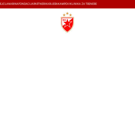
EJ
ČLANARINA
FONDACIJA
PARTNERI
KARIJERA
KAMPOVI
KLINIKA ZA TRENERE
ISTORIJA