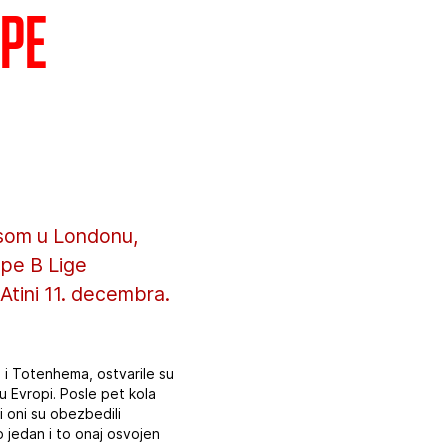
ope
som u Londonu,
upe B Lige
 Atini 11. decembra.
 i Totenhema, ostvarile su
u Evropi. Posle pet kola
i oni su obezbedili
o jedan i to onaj osvojen