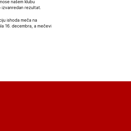
donose našem klubu
 izvanredan rezultat.
pciju ishoda meča na
nala 16. decembra, a mečevi