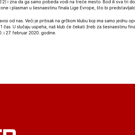
2:2) i zna da ga samo pobeda vodi na treće mesto. Bod ili sva tri 
ne i plasman u šesnaestinu finala Lige Evrope, što bi predstavljalo
avisi od nas. Veći je pritisak na grčkom klubu koji ima samo jednu o
21 čas. U slučaju uspeha, naš klub će čekati žreb za šesnaestinu fi
. i 27. februar 2020. godine.