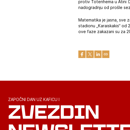
protiv Totenhema u Atini (
nadogradnju od prošle sezo
Matematika je jasna, sve z
stadionu „Karaiskakis“ od 
ove faze zakazani su za 20
ZAPOČNI DAN UZ KAFICU I
ZVEZDIN