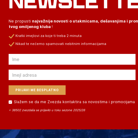
NEWSLETT
Ne propusti
najvažnije novosti o utakmicama, dešavanjima i pr
tvog omiljenog kluba
!
Kratki imejlovi za koje ti treba 2 minuta
Nikad te nećemo spamovati nebitnim informacijama
Email
Email
Slažem se da me Zvezda kontaktira sa novostima i promocijama
⭐ 38502 zvezdaša se prijavilo u toku sezone 2025/26