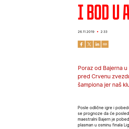
I bod u 
26.11.2019
2:33
Poraz od Bajerna 
pred Crvenu zvezdu 
šampiona jer naš klu
Posle odlične igre i pobed
se prognoze da će poslednj
maestralni Bajern je pobed
plasman u osminu finala Li