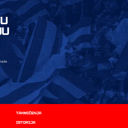
VU
JU
grade
Takmičenja
istorija