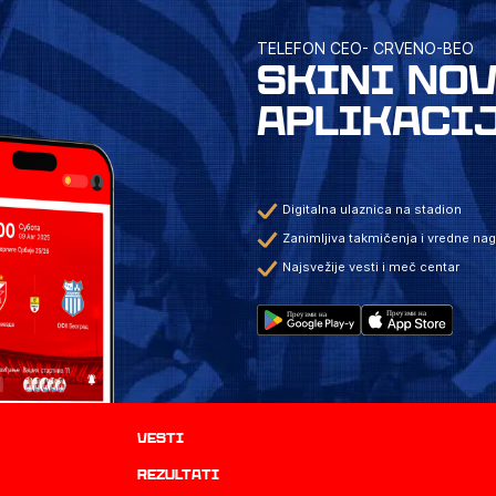
TELEFON CEO- CRVENO-BEO
SKINI NO
APLIKACI
Digitalna ulaznica na stadion
Zanimljiva takmičenja i vredne na
Najsvežije vesti i meč centar
Vesti
rezultati