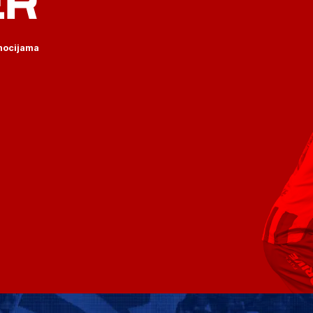
ER
omocijama