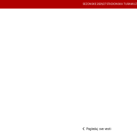
SEZONSKE 2026/27
STADIONSKA TURA
MUZ
VESTI
TAKMIČENJA
REZULTATI
Pogledaj sve vesti