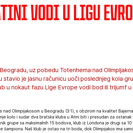
Atini vodi u Ligu Evr
u Beogradu, uz pobedu Totenhema nad Olimpijako
stavio je jasnu računicu uoči poslednjeg kola gr
b u nokaut fazu Lige Evrope vodi bod ili trijumf u
e nad Olimpijakosom u Beogradu (3:1), s obzirom na kvalitet Bajerna
e kolo i sudar dva bratska kluba u Atini biti i presudan za ostanak 
nik grupe sa maksimalnih 15 bodova, klub iz Londona je drugi sa 10 
ge šampiona. Naš klub je ostao na tri boda, dok Olimpijakos ima sam