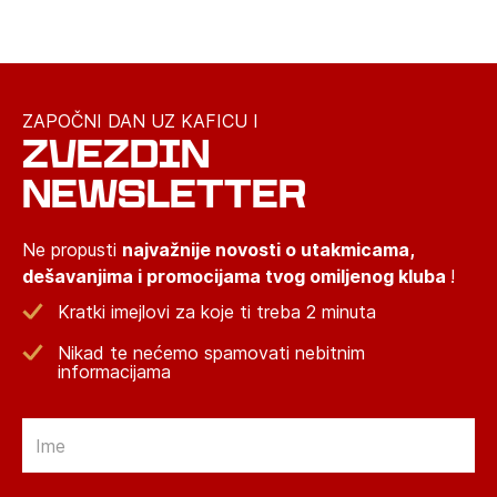
ZAPOČNI DAN UZ KAFICU I
ZVEZDIN
NEWSLETTER
Ne propusti
najvažnije novosti o utakmicama,
dešavanjima i promocijama tvog omiljenog kluba
!
Kratki imejlovi za koje ti treba 2 minuta
Nikad te nećemo spamovati nebitnim
informacijama
Email