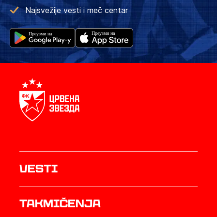
Najsvežije vesti i meč centar
Vesti
Takmičenja