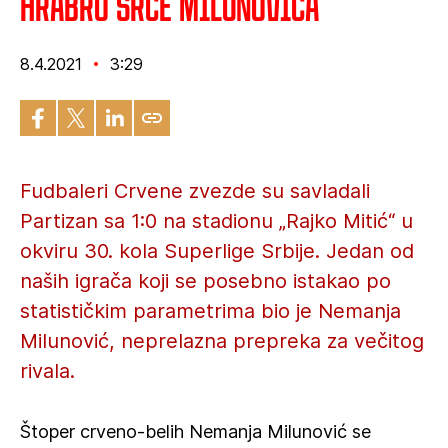
Hrabro srce Milunovića
8.4.2021
3:29
Fudbaleri Crvene zvezde su savladali
Partizan sa 1:0 na stadionu „Rajko Mitić“ u
okviru 30. kola Superlige Srbije. Jedan od
naših igrača koji se posebno istakao po
statističkim parametrima bio je Nemanja
Milunović, neprelazna prepreka za večitog
rivala.
Štoper crveno-belih Nemanja Milunović se