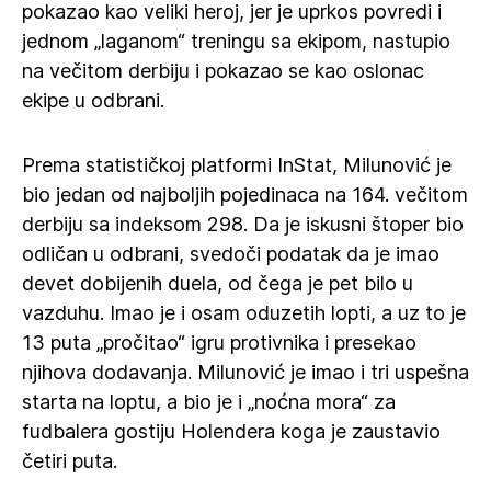
pokazao kao veliki heroj, jer je uprkos povredi i
jednom „laganom“ treningu sa ekipom, nastupio
na večitom derbiju i pokazao se kao oslonac
ekipe u odbrani.
Prema statističkoj platformi InStat, Milunović je
bio jedan od najboljih pojedinaca na 164. večitom
derbiju sa indeksom 298. Da je iskusni štoper bio
odličan u odbrani, svedoči podatak da je imao
devet dobijenih duela, od čega je pet bilo u
vazduhu. Imao je i osam oduzetih lopti, a uz to je
13 puta „pročitao“ igru protivnika i presekao
njihova dodavanja. Milunović je imao i tri uspešna
starta na loptu, a bio je i „noćna mora“ za
fudbalera gostiju Holendera koga je zaustavio
četiri puta.