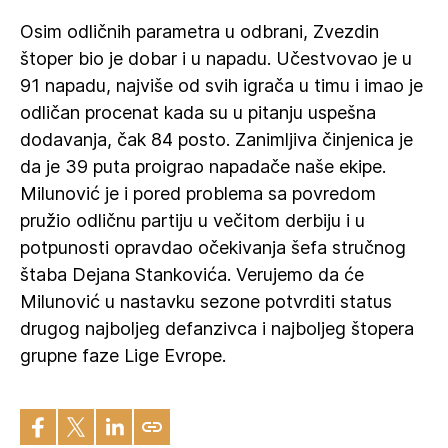
Osim odličnih parametra u odbrani, Zvezdin
štoper bio je dobar i u napadu. Učestvovao je u
91 napadu, najviše od svih igrača u timu i imao je
odličan procenat kada su u pitanju uspešna
dodavanja, čak 84 posto. Zanimljiva činjenica je
da je 39 puta proigrao napadače naše ekipe.
Milunović je i pored problema sa povredom
pružio odličnu partiju u večitom derbiju i u
potpunosti opravdao očekivanja šefa stručnog
štaba Dejana Stankovića. Verujemo da će
Milunović u nastavku sezone potvrditi status
drugog najboljeg defanzivca i najboljeg štopera
grupne faze Lige Evrope.