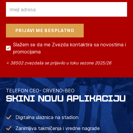
Email
Slažem se da me Zvezda kontaktira sa novostima i
promocijama
⭐ 38502 zvezdaša se prijavilo u toku sezone 2025/26
TELEFON CEO- CRVENO-BEO
SKINI NOVU APLIKACIJU
Digitalna ulaznica na stadion
Zanimljiva takmičenja i vredne nagrade