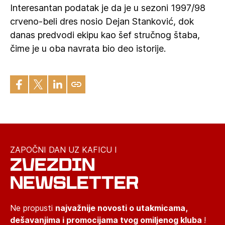
Interesantan podatak je da je u sezoni 1997/98
crveno-beli dres nosio Dejan Stanković, dok
danas predvodi ekipu kao šef stručnog štaba,
čime je u oba navrata bio deo istorije.
ZAPOČNI DAN UZ KAFICU I
ZVEZDIN
NEWSLETTER
Ne propusti
najvažnije novosti o utakmicama,
dešavanjima i promocijama tvog omiljenog kluba
!