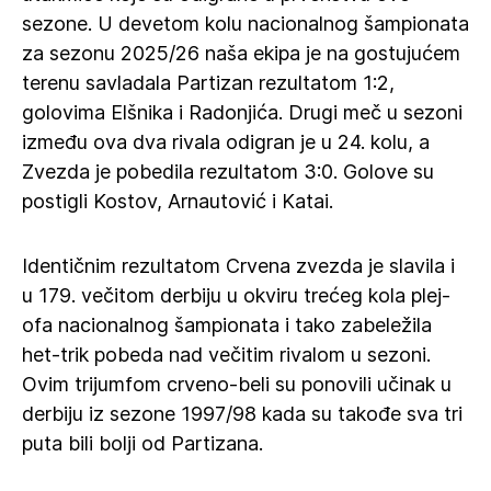
sezone. U devetom kolu nacionalnog šampionata
za sezonu 2025/26 naša ekipa je na gostujućem
terenu savladala Partizan rezultatom 1:2,
golovima Elšnika i Radonjića. Drugi meč u sezoni
između ova dva rivala odigran je u 24. kolu, a
Zvezda je pobedila rezultatom 3:0. Golove su
postigli Kostov, Arnautović i Katai.
Identičnim rezultatom Crvena zvezda je slavila i
u 179. večitom derbiju u okviru trećeg kola plej-
ofa nacionalnog šampionata i tako zabeležila
het-trik pobeda nad večitim rivalom u sezoni.
Ovim trijumfom crveno-beli su ponovili učinak u
derbiju iz sezone 1997/98 kada su takođe sva tri
puta bili bolji od Partizana.