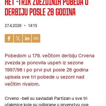
Het -trik Zvezdinih pobeda u
derbiju posle 28 godina
27.4.2026
14:15
Pobedom u 179. večitom derbiju Crvena
zvezda je ponovila uspeh iz sezone
1997/98 i po prvi put posle 28 godina
upisala sve tri pobede u sezoni nad
večitim rivalom.
Crveno -beli su savladali Partizan u sve tri
utakmice koje su odigrane u prvenstvu ove