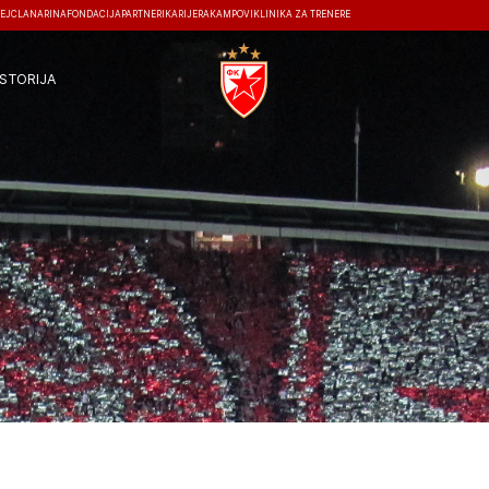
EJ
ČLANARINA
FONDACIJA
PARTNERI
KARIJERA
KAMPOVI
KLINIKA ZA TRENERE
ISTORIJA