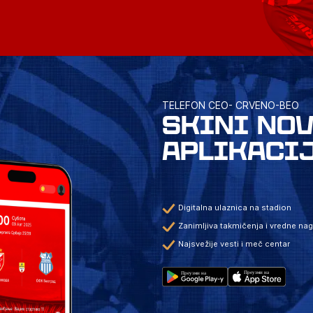
TELEFON CEO- CRVENO-BEO
SKINI NO
APLIKACI
Digitalna ulaznica na stadion
Zanimljiva takmičenja i vredne na
Najsvežije vesti i meč centar