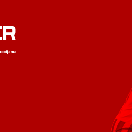
ER
omocijama