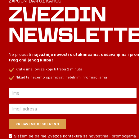
ZAPOČNI DAN UZ KAFICU I
ZVEZDIN
NEWSLETT
Ne propusti
najvažnije novosti o utakmicama, dešavanjima i pr
tvog omiljenog kluba
!
Kratki imejlovi za koje ti treba 2 minuta
Nikad te nećemo spamovati nebitnim informacijama
Email
Email
Slažem se da me Zvezda kontaktira sa novostima i promocijama