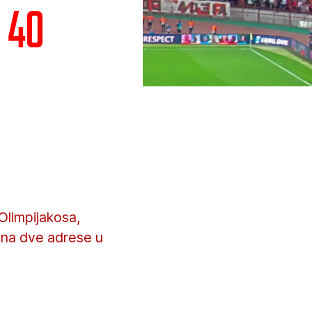
 40
limpijakosa,
i na dve adrese u