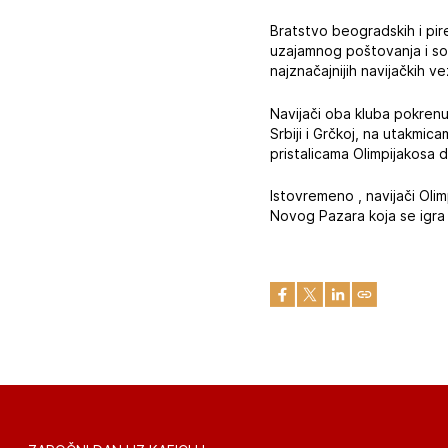
Bratstvo beogradskih i pire
uzajamnog poštovanja i soli
najznačajnijih navijačkih ve
Navijači oba kluba pokrenul
Srbiji i Grčkoj, na utakmic
pristalicama Olimpijakosa d
Istovremeno , navijači Oli
Novog Pazara koja se igra 9