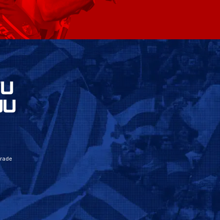
VU
JU
grade