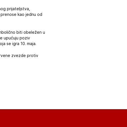
og prijateljstva,
 i prenose kao jednu od
imbolično biti obeležen u
zde upućuju poziv
ja se igra 10. maja.
 Crvene zvezde protiv