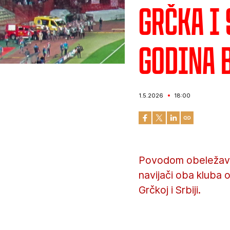
Grčka i
godina 
1.5.2026
18:00
Povodom obeležavan
navijači oba kluba 
Grčkoj i Srbiji.