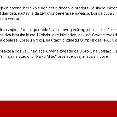
jskih crveno-belih koje već četiri decenije predstavlja simbol iskren
darnosti, nastavlja da živi kroz generacije navijača, koji ga čuvaju
za u Evropi.
i su zajedničku akciju obeležavanja ovog velikog jubileja, koji će s
ama dva bratska kluba. U okviru ove inicijative, navijači Crvene zve
a obeleže jubilej u Grčkoj, na utakmici između Olimpijakosa i PAOK ko
mpijakosa pozivaju navijače Crvene zvezde da u Srbiji, na utakmici
. maja na stadionu „Rajko Mitić“ proslave ovaj značajan jubilej.