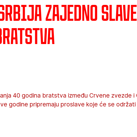
 Srbija zajedno slave
bratstva
ja 40 godina bratstva između Crvene zvezde i O
ove godine pripremaju proslave koje će se održat