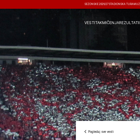
SEZONSKE 2026/27
STADIONSKA TURA
MUZ
VESTI
TAKMIČENJA
REZULTATI
Pogledaj sve vesti