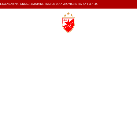
EJ
ČLANARINA
FONDACIJA
PARTNERI
KARIJERA
KAMPOVI
KLINIKA ZA TRENERE
ISTORIJA