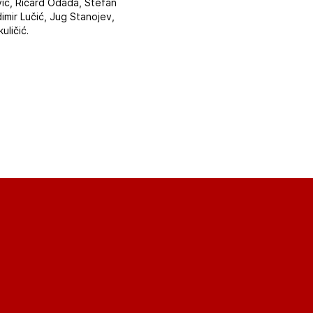
ović, Ričard Odada, Stefan
imir Lučić, Jug Stanojev,
uličić.