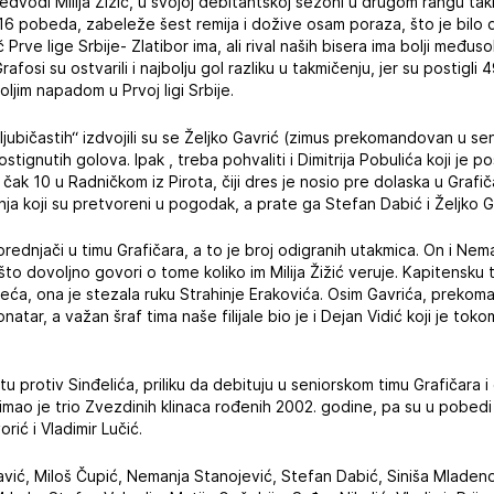
redvodi Milija Žižić, u svojoj debitantskoj sezoni u drugom rangu takm
6 pobeda, zabeleže šest remija i dožive osam poraza, što je bilo 
 Prve lige Srbije- Zlatibor ima, ali rival naših bisera ima bolji međus
osi su ostvarili i najbolju gol razliku u takmičenju, jer su postigli 4
oljim napadom u Prvoj ligi Srbije.
i „ljubičastih“ izdvojili su se Željko Gavrić (zimus prekomandovan u 
tignutih golova. Ipak , treba pohvaliti i Dimitrija Pobulića koji je 
čak 10 u Radničkom iz Pirota, čiji dres je nosio pre dolaska u Grafičar
a koji su pretvoreni u pogodak, a prate ga Stefan Dabić i Željko G
ednjači u timu Grafičara, a to je broj odigranih utakmica. On i Nema
to dovoljno govori o tome koliko im Milija Žižić veruje. Kapitensku 
leća, ona je stezala ruku Strahinje Erakovića. Osim Gavrića, prekom
atar, a važan šraf tima naše filijale bio je i Dejan Vidić koji je t
u protiv Sinđelića, priliku da debituju u seniorskom timu Grafičara 
imao je trio Zvezdinih klinaca rođenih 2002. godine, pa su u pobedi 
orić i Vladimir Lučić.
Savić, Miloš Čupić, Nemanja Stanojević, Stefan Dabić, Siniša Mladen