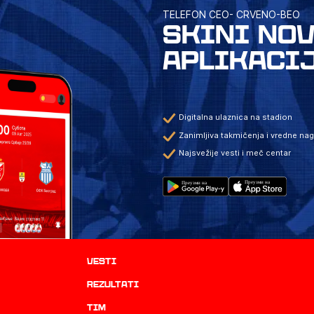
TELEFON CEO- CRVENO-BEO
SKINI NO
APLIKACI
Digitalna ulaznica na stadion
Zanimljiva takmičenja i vredne na
Najsvežije vesti i meč centar
Vesti
rezultati
TIM