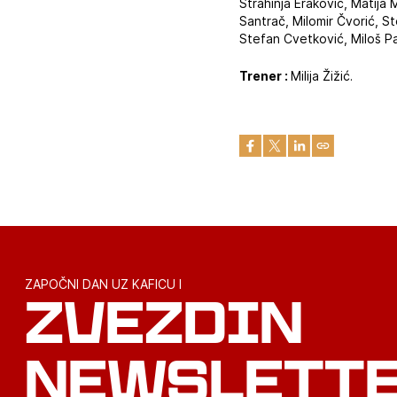
Strahinja Eraković, Matija 
Santrač, Milomir Čvorić, S
Stefan Cvetković, Miloš Pan
Trener :
Milija Žižić.
ZAPOČNI DAN UZ KAFICU I
ZVEZDIN
NEWSLETT