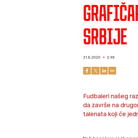
Grafiča
Srbije
21.6.2020
2:39
Fudbaleri našeg raz
da završe na drugom 
talenata koji će j