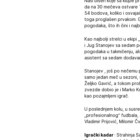
Naši biseri koje sa klupe p
da na 30 mečeva ostvare 1
54 bodova, koliko i osvajač
toga proglašen prvakom. Graf
pogodaka, što ih čini i najb
Kao najbolji strelci u ekip
i Jug Stanojev sa sedam pos
pogodaka u takmičenju, ali 
asistent sa sedam dodavanj
Stanojev , još po nečemu pr
samo jedan meč u sezoni, š
Željko Gavrić, a tokom pro
zvezde dobio je i Marko Kon
kao pozajmljeni igrač.
U poslednjem kolu, u susret
„profesionalnog“ fudbala, 
Vladimir Prijović, Milomir Čv
Igrački kadar
: Strahinja 