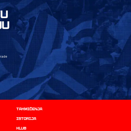
VU
JU
grade
Takmičenja
istorija
Klub