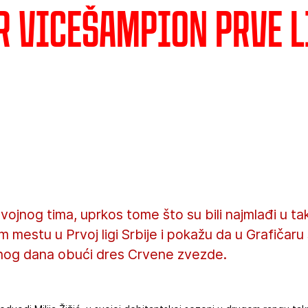
r vicešampion Prve l
vojnog tima, uprkos tome što su bili najmlađi u ta
mestu u Prvoj ligi Srbije i pokažu da u Grafičaru 
ednog dana obući dres Crvene zvezde.