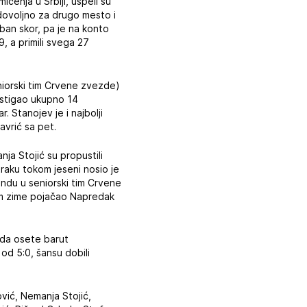
ičenja u Srbiji, uspeli su
dovoljno za drugo mesto i
oban skor, pa je na konto
9, a primili svega 27
seniorski tim Crvene zvezde)
postigao ukupno 14
. Stanojev je i najbolji
avrić sa pet.
nja Stojić su propustili
traku tokom jeseni nosio je
andu u seniorski tim Crvene
okom zime pojačao Napredak
i da osete barut
od 5:0, šansu dobili
ović, Nemanja Stojić,