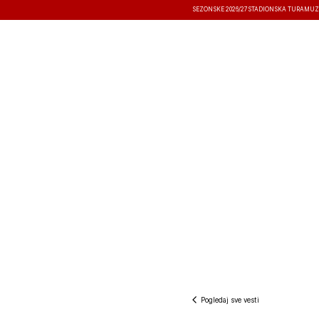
SEZONSKE 2026/27
STADIONSKA TURA
MUZ
VESTI
TAKMIČENJA
REZULTATI
Pogledaj sve vesti