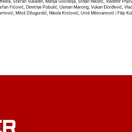
Mrkela, Stefan Vukadin, Matija Gočobija, Srđan Nikolić, Vladimir Prij
tefan Fićović, Dimitrije Pobulić, Usman Marong, Vukan Đorđević, Vlad
tović, Miloš Džugurdić, Nikola Krstović, Uroš Milovanović i Filip Kuk
ER