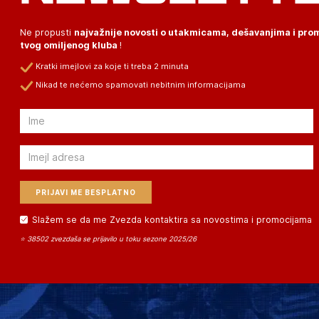
Ne propusti
najvažnije novosti o utakmicama, dešavanjima i pr
tvog omiljenog kluba
!
Kratki imejlovi za koje ti treba 2 minuta
Nikad te nećemo spamovati nebitnim informacijama
Email
Email
Slažem se da me Zvezda kontaktira sa novostima i promocijama
⭐ 38502 zvezdaša se prijavilo u toku sezone 2025/26