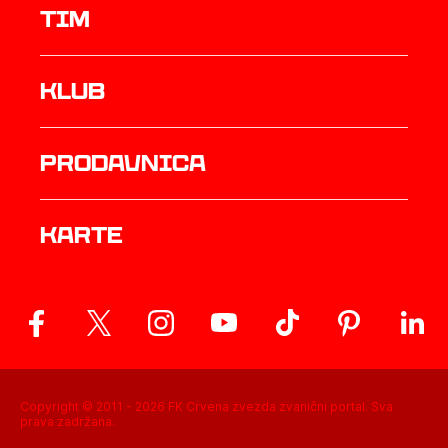
TIM
Klub
prodavnica
Karte
Copyright © 2011 -
2026
FK Crvena zvezda zvanični portal. Sva
prava zadržana.