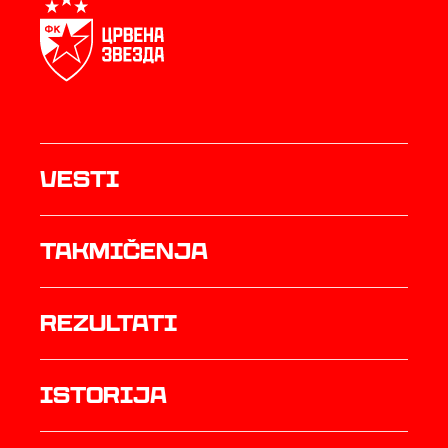
Vesti
Takmičenja
rezultati
istorija