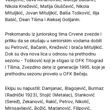
Nikola Knežević, Matija Gluščević, Nikola
Mituljikić, Jovan Mituljikić, Balša Tošković, Ilija
Babić, Dean Tišma i Aleksej Golijanin.
Prekomandu iz juniorskog tima Crvene zvezde i
priliku da se okušaju u seniorskim vodama dobili
su Petrović, Bačanin, Knežević i braća Mituljikić.
Dok su dva nova lica u odnosu na prethodnu
sezonu - Tošković koji je stigao iz OFK Titograd
i Tišma, Zvezdino dete iz generacije 1995. koje je
prethodnu sezonu provelo u OFK Bečeju.
Ekipu su napustili: Damjanac, Blagojević, Burmaz
(Radnički 1923), Stojić (Metalac), Stanković
(Seređ), Zekanović, Rakić, Petrov, Nikolić,
Mirosavljević, Božić, Marjanović, Filipović,