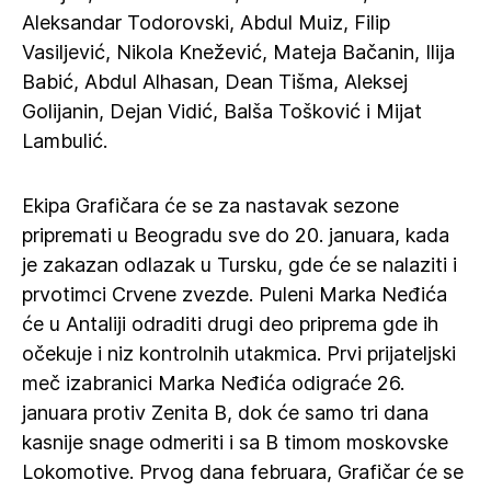
Aleksandar Todorovski, Abdul Muiz, Filip
Vasiljević, Nikola Knežević, Mateja Bačanin, Ilija
Babić, Abdul Alhasan, Dean Tišma, Aleksej
Golijanin, Dejan Vidić, Balša Tošković i Mijat
Lambulić.
Ekipa Grafičara će se za nastavak sezone
pripremati u Beogradu sve do 20. januara, kada
je zakazan odlazak u Tursku, gde će se nalaziti i
prvotimci Crvene zvezde. Puleni Marka Neđića
će u Antaliji odraditi drugi deo priprema gde ih
očekuje i niz kontrolnih utakmica. Prvi prijateljski
meč izabranici Marka Neđića odigraće 26.
januara protiv Zenita B, dok će samo tri dana
kasnije snage odmeriti i sa B timom moskovske
Lokomotive. Prvog dana februara, Grafičar će se