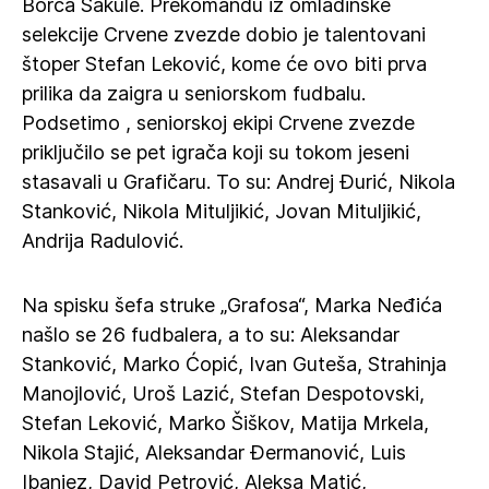
Borca Sakule. Prekomandu iz omladinske
selekcije Crvene zvezde dobio je talentovani
štoper Stefan Leković, kome će ovo biti prva
prilika da zaigra u seniorskom fudbalu.
Podsetimo , seniorskoj ekipi Crvene zvezde
priključilo se pet igrača koji su tokom jeseni
stasavali u Grafičaru. To su: Andrej Đurić, Nikola
Stanković, Nikola Mituljikić, Jovan Mituljikić,
Andrija Radulović.
Na spisku šefa struke „Grafosa“, Marka Neđića
našlo se 26 fudbalera, a to su: Aleksandar
Stanković, Marko Ćopić, Ivan Guteša, Strahinja
Manojlović, Uroš Lazić, Stefan Despotovski,
Stefan Leković, Marko Šiškov, Matija Mrkela,
Nikola Stajić, Aleksandar Đermanović, Luis
Ibanjez, David Petrović, Aleksa Matić,