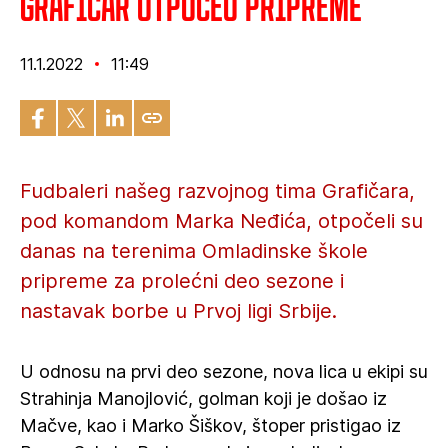
Grafičar otpočeo pripreme
11.1.2022
11:49
Fudbaleri našeg razvojnog tima Grafičara,
pod komandom Marka Neđića, otpočeli su
danas na terenima Omladinske škole
pripreme za prolećni deo sezone i
nastavak borbe u Prvoj ligi Srbije.
U odnosu na prvi deo sezone, nova lica u ekipi su
Strahinja Manojlović, golman koji je došao iz
Mačve, kao i Marko Šiškov, štoper pristigao iz