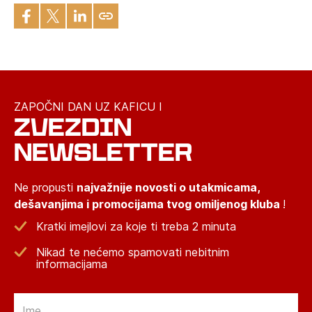
ZAPOČNI DAN UZ KAFICU I
ZVEZDIN
NEWSLETTER
Ne propusti
najvažnije novosti o utakmicama,
dešavanjima i promocijama tvog omiljenog kluba
!
Kratki imejlovi za koje ti treba 2 minuta
Nikad te nećemo spamovati nebitnim
informacijama
Email