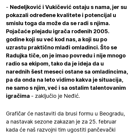
-
Nedeljković i Vukičević ostaju s nama, jer su
pokazali određene kvalitete i potencijal u
smislu toga da može da se radi s njima.
Pojačaće plejadu igrača rođenih 2005.
godine koji su već kod nas, a koji su po
uzrastu praktično mlađi omladinci. Što se
Radujka tiče, on je imao povredu i nije mnogo
radio sa ekipom, tako da je ideja da u
narednih šest meseci ostane sa omladincima,
pa da onda na leto vidimo kakva je situacija,
ne samo s njim, već i sa ostalim talentovanim
igračima
- zaključio je Neđić.
Grafičar će nastaviti da brusi formu u Beogradu,
a nastavak sezone zakazan je za 25. februar
kada će naš razvojni tim ugostiti pančevački