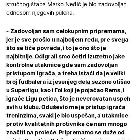
stručnog štaba Marko Neđić je bio zadovoljan
odnosom njegovih pulena.
-
Zadovoljan sam celokupnim pripremama,
jer je sve prošlo u najboljem redu, pre svega
što se tiče povreda, i to je ono što je
najbitnije. Odigrali smo četiri izuzetno jake
kontrolne utakmice gde sam zadovoljan
pristupom igrača, a treba istaći da je veliki
broj fudbalera iz jesenjeg dela sezone otišao
u Superligu, kao i Fol koji je pojačao Rems, i
igraće Ligu petica, što je neverovatan uspeh
svih u klubu. Oduševio me je pristup igrača
treninzima, svaki je bio uspešan, a utakmice
protiv kvalitetnih protivnika će nam mnogo
značiti na proleće. Pripremamo se duže od