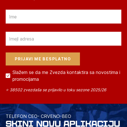
Email
Email
Slažem se da me Zvezda kontaktira sa novostima i
promocijama
⭐ 38502 zvezdaša se prijavilo u toku sezone 2025/26
TELEFON CEO- CRVENO-BEO
SKINI NOVU APLIKACIJU