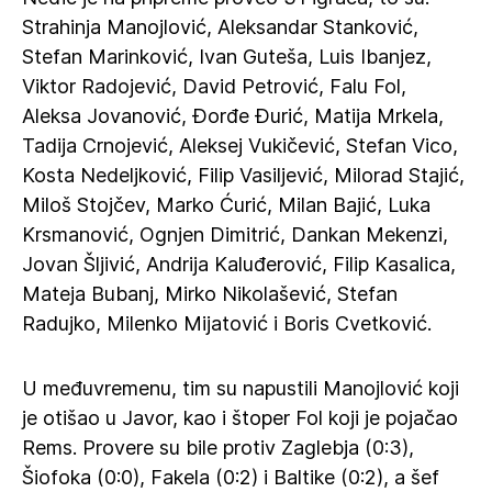
Strahinja Manojlović, Aleksandar Stanković,
Stefan Marinković, Ivan Guteša, Luis Ibanjez,
Viktor Radojević, David Petrović, Falu Fol,
Aleksa Jovanović, Đorđe Đurić, Matija Mrkela,
Tadija Crnojević, Aleksej Vukičević, Stefan Vico,
Kosta Nedeljković, Filip Vasiljević, Milorad Stajić,
Miloš Stojčev, Marko Ćurić, Milan Bajić, Luka
Krsmanović, Ognjen Dimitrić, Dankan Mekenzi,
Jovan Šljivić, Andrija Kaluđerović, Filip Kasalica,
Mateja Bubanj, Mirko Nikolašević, Stefan
Radujko, Milenko Mijatović i Boris Cvetković.
U međuvremenu, tim su napustili Manojlović koji
je otišao u Javor, kao i štoper Fol koji je pojačao
Rems. Provere su bile protiv Zaglebja (0:3),
Šiofoka (0:0), Fakela (0:2) i Baltike (0:2), a šef