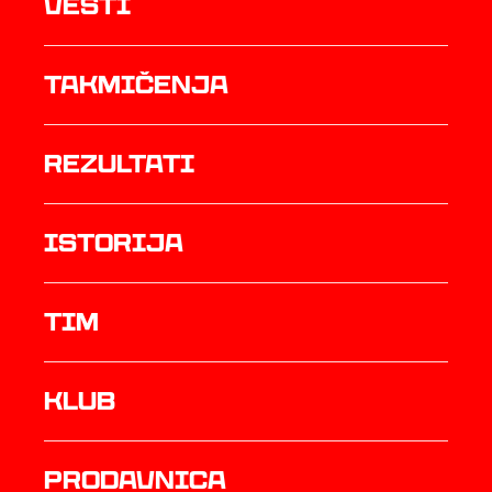
Vesti
Takmičenja
rezultati
istorija
TIM
Klub
prodavnica