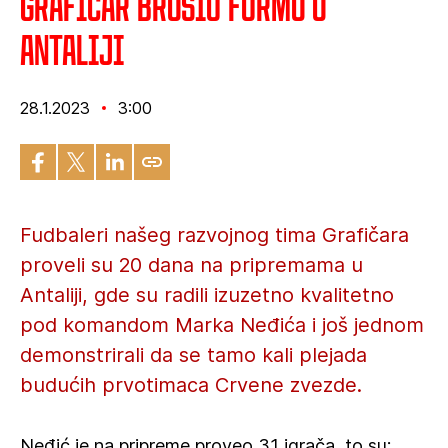
Grafičar brusio formu u
Antaliji
28.1.2023
3:00
Fudbaleri našeg razvojnog tima Grafičara
proveli su 20 dana na pripremama u
Antaliji, gde su radili izuzetno kvalitetno
pod komandom Marka Neđića i još jednom
demonstrirali da se tamo kali plejada
budućih prvotimaca Crvene zvezde.
Neđić je na pripreme proveo 31 igrača, to su: