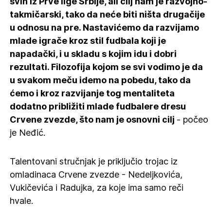
svih iz Prve lige Srbije, ali cilj nam je razvojno-
takmičarski, tako da neće biti ništa drugačije
u odnosu na pre. Nastavićemo da razvijamo
mlade igrače kroz stil fudbala koji je
napadački, i u skladu s kojim idu i dobri
rezultati. Filozofija kojom se svi vodimo je da
u svakom meču idemo na pobedu, tako da
ćemo i kroz razvijanje tog mentaliteta
dodatno približiti mlade fudbalere dresu
Crvene zvezde, što nam je osnovni cilj
- počeo
je Neđić.
Talentovani stručnjak je priključio trojac iz
omladinaca Crvene zvezde - Nedeljkovića,
Vukičevića i Radujka, za koje ima samo reči
hvale.