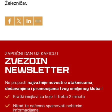
Železničar.
ZAPOČNI DAN UZ KAFICU I
ZVEZDIN
NEWSLETTER
Ne propusti
najvažnije novosti o utakmicama,
dešavanjima i promocijama tvog omiljenog kluba
!
Kratki imejlovi za koje ti treba 2 minuta
Nikad te nećemo spamovati nebitnim
informacijama