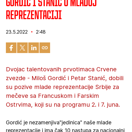
Gordić i Stanić u mladoj
reprezentaciji
23.5.2022
2:48
Dvojac talentovanih prvotimaca Crvene
zvezde - Miloš Gordić i Petar Stanić, dobili
su pozive mlade reprezentacije Srbije za
mečeve sa Francuskom i Farskim
Ostrvima, koji su na programu 2. i 7. juna.
Gordić je nezamenjiva"jedinica" naše mlade
reprezentacije i ima čak 10 nastupa za nacionalni