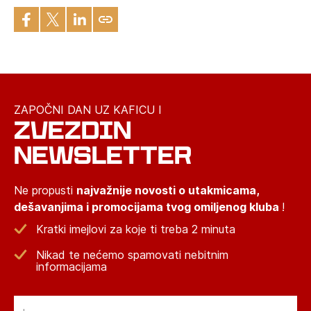
ZAPOČNI DAN UZ KAFICU I
ZVEZDIN
NEWSLETTER
Ne propusti
najvažnije novosti o utakmicama,
dešavanjima i promocijama tvog omiljenog kluba
!
Kratki imejlovi za koje ti treba 2 minuta
Nikad te nećemo spamovati nebitnim
informacijama
Email