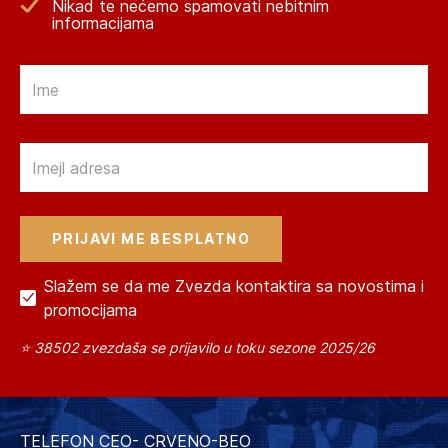
Nikad te nećemo spamovati nebitnim
informacijama
Email
Email
Slažem se da me Zvezda kontaktira sa novostima i
promocijama
⭐ 38502 zvezdaša se prijavilo u toku sezone 2025/26
TELEFON CEO- CRVENO-BEO