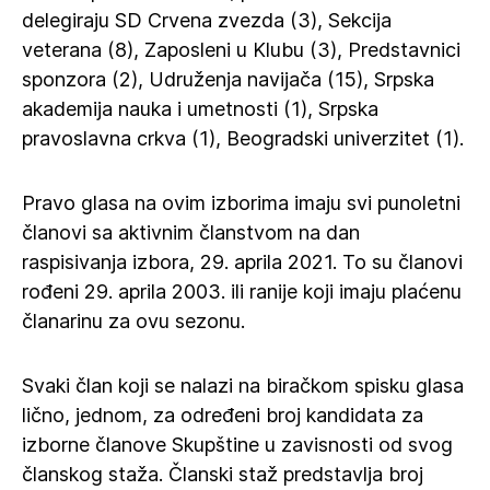
delegiraju SD Crvena zvezda (3), Sekcija
veterana (8), Zaposleni u Klubu (3), Predstavnici
sponzora (2), Udruženja navijača (15), Srpska
akademija nauka i umetnosti (1), Srpska
pravoslavna crkva (1), Beogradski univerzitet (1).
Pravo glasa na ovim izborima imaju svi punoletni
članovi sa aktivnim članstvom na dan
raspisivanja izbora, 29. aprila 2021. To su članovi
rođeni 29. aprila 2003. ili ranije koji imaju plaćenu
članarinu za ovu sezonu.
Svaki član koji se nalazi na biračkom spisku glasa
lično, jednom, za određeni broj kandidata za
izborne članove Skupštine u zavisnosti od svog
članskog staža. Članski staž predstavlja broj