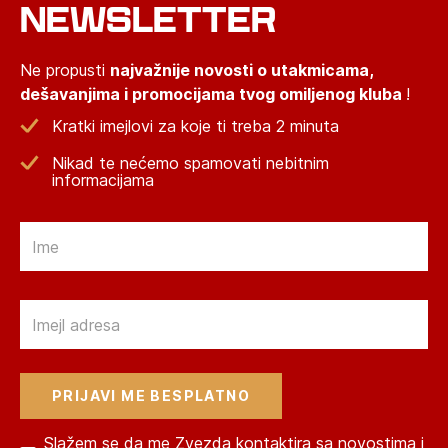
NEWSLETTER
Ne propusti
najvažnije novosti o utakmicama,
dešavanjima i promocijama tvog omiljenog kluba
!
Kratki imejlovi za koje ti treba 2 minuta
Nikad te nećemo spamovati nebitnim
informacijama
Email
Email
Slažem se da me Zvezda kontaktira sa novostima i