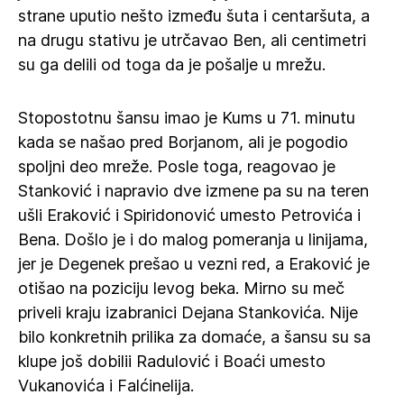
strane uputio nešto između šuta i centaršuta, a
na drugu stativu je utrčavao Ben, ali centimetri
su ga delili od toga da je pošalje u mrežu.
Stopostotnu šansu imao je Kums u 71. minutu
kada se našao pred Borjanom, ali je pogodio
spoljni deo mreže. Posle toga, reagovao je
Stanković i napravio dve izmene pa su na teren
ušli Eraković i Spiridonović umesto Petrovića i
Bena. Došlo je i do malog pomeranja u linijama,
jer je Degenek prešao u vezni red, a Eraković je
otišao na poziciju levog beka. Mirno su meč
priveli kraju izabranici Dejana Stankovića. Nije
bilo konkretnih prilika za domaće, a šansu su sa
klupe još dobilii Radulović i Boaći umesto
Vukanovića i Falćinelija.