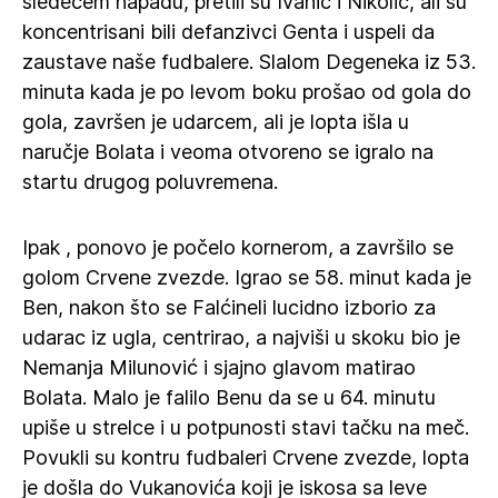
sledećem napadu, pretili su Ivanić i Nikolić, ali su
koncentrisani bili defanzivci Genta i uspeli da
zaustave naše fudbalere. Slalom Degeneka iz 53.
minuta kada je po levom boku prošao od gola do
gola, završen je udarcem, ali je lopta išla u
naručje Bolata i veoma otvoreno se igralo na
startu drugog poluvremena.
Ipak , ponovo je počelo kornerom, a završilo se
golom Crvene zvezde. Igrao se 58. minut kada je
Ben, nakon što se Falćineli lucidno izborio za
udarac iz ugla, centrirao, a najviši u skoku bio je
Nemanja Milunović i sjajno glavom matirao
Bolata. Malo je falilo Benu da se u 64. minutu
upiše u strelce i u potpunosti stavi tačku na meč.
Povukli su kontru fudbaleri Crvene zvezde, lopta
je došla do Vukanovića koji je iskosa sa leve