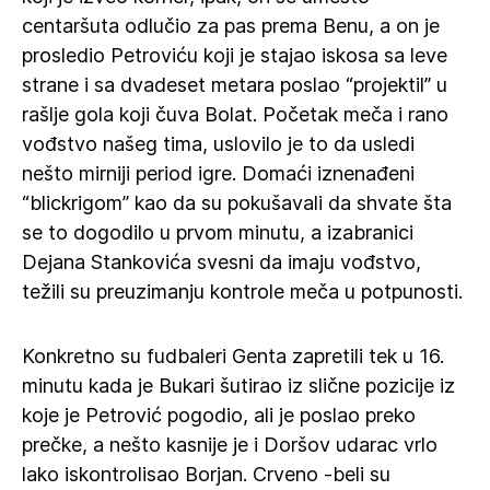
centaršuta odlučio za pas prema Benu, a on je
prosledio Petroviću koji je stajao iskosa sa leve
strane i sa dvadeset metara poslao “projektil” u
rašlje gola koji čuva Bolat. Početak meča i rano
vođstvo našeg tima, uslovilo je to da usledi
nešto mirniji period igre. Domaći iznenađeni
“blickrigom” kao da su pokušavali da shvate šta
se to dogodilo u prvom minutu, a izabranici
Dejana Stankovića svesni da imaju vođstvo,
težili su preuzimanju kontrole meča u potpunosti.
Konkretno su fudbaleri Genta zapretili tek u 16.
minutu kada je Bukari šutirao iz slične pozicije iz
koje je Petrović pogodio, ali je poslao preko
prečke, a nešto kasnije je i Doršov udarac vrlo
lako iskontrolisao Borjan. Crveno -beli su