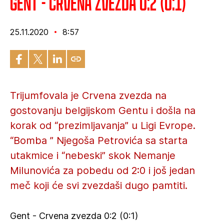
Gent - Crvena zvezda 0:2 (0:1)
25.11.2020
8:57
Trijumfovala je Crvena zvezda na
gostovanju belgijskom Gentu i došla na
korak od “prezimljavanja” u Ligi Evrope.
“Bomba ” Njegoša Petrovića sa starta
utakmice i “nebeski” skok Nemanje
Milunovića za pobedu od 2:0 i još jedan
meč koji će svi zvezdaši dugo pamtiti.
Gent - Crvena zvezda 0:2 (0:1)