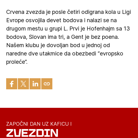
Crvena zvezda je posle četiri odigrana kola u Ligi
Evrope osvojila devet bodova i nalazi se na
drugom mestu u grupi L. Prvi je Hofenhajm sa 13
bodova, Slovan ima tri, a Gent je bez poena.
Našem klubu je dovoljan bod u jednoj od
naredne dve utakmice da obezbedi “evropsko
proleće”.
ZAPOČNI DAN UZ KAFICU I
ZVEZDIN