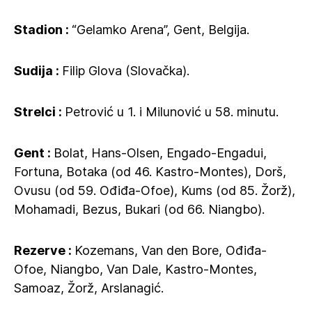
Stadion :
“Gelamko Arena”, Gent, Belgija.
Sudija :
Filip Glova (Slovačka).
Strelci :
Petrović u 1. i Milunović u 58. minutu.
Gent :
Bolat, Hans-Olsen, Engado-Engadui,
Fortuna, Botaka (od 46. Kastro-Montes), Dorš,
Ovusu (od 59. Ođiđa-Ofoe), Kums (od 85. Žorž),
Mohamadi, Bezus, Bukari (od 66. Niangbo).
Rezerve :
Kozemans, Van den Bore, Ođiđa-
Ofoe, Niangbo, Van Dale, Kastro-Montes,
Samoaz, Žorž, Arslanagić.