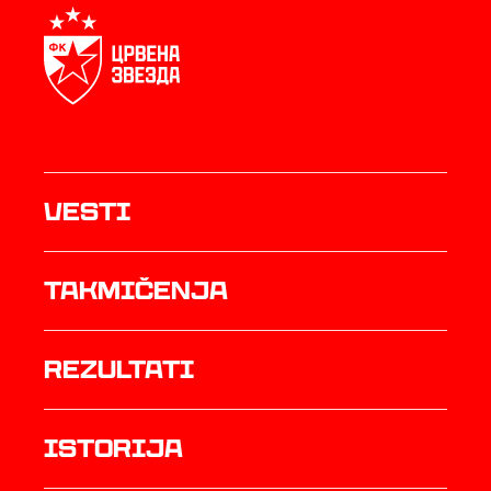
Vesti
Takmičenja
rezultati
istorija