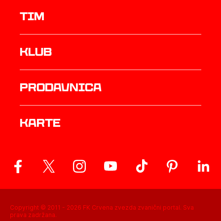
TIM
Klub
prodavnica
Karte
Copyright © 2011 -
2026
FK Crvena zvezda zvanični portal. Sva
prava zadržana.