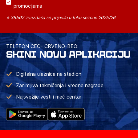
promocijama
⭐ 38502 zvezdaša se prijavilo u toku sezone 2025/26
TELEFON CEO- CRVENO-BEO
SKINI NOVU APLIKACIJU
Digitalna ulaznica na stadion
Zanimljiva takmičenja i vredne nagrade
Najsvežije vesti i meč centar