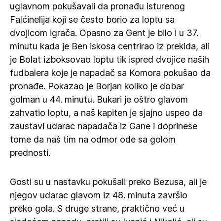
uglavnom pokušavali da pronađu isturenog
Falćinelija koji se često borio za loptu sa
dvojicom igrača. Opasno za Gent je bilo i u 37.
minutu kada je Ben iskosa centrirao iz prekida, ali
je Bolat izboksovao loptu tik ispred dvojice naših
fudbalera koje je napadač sa Komora pokušao da
pronađe. Pokazao je Borjan koliko je dobar
golman u 44. minutu. Bukari je oštro glavom
zahvatio loptu, a naš kapiten je sjajno uspeo da
zaustavi udarac napadača iz Gane i doprinese
tome da naš tim na odmor ode sa golom
prednosti.
Gosti su u nastavku pokušali preko Bezusa, ali je
njegov udarac glavom iz 48. minuta završio
preko gola. S druge strane, praktično već u