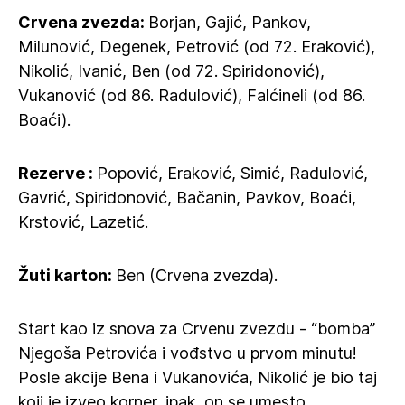
Crvena zvezda:
Borjan, Gajić, Pankov,
Milunović, Degenek, Petrović (od 72. Eraković),
Nikolić, Ivanić, Ben (od 72. Spiridonović),
Vukanović (od 86. Radulović), Falćineli (od 86.
Boaći).
Rezerve :
Popović, Eraković, Simić, Radulović,
Gavrić, Spiridonović, Bačanin, Pavkov, Boaći,
Krstović, Lazetić.
Žuti karton:
Ben (Crvena zvezda).
Start kao iz snova za Crvenu zvezdu - “bomba”
Njegoša Petrovića i vođstvo u prvom minutu!
Posle akcije Bena i Vukanovića, Nikolić je bio taj
koji je izveo korner, ipak, on se umesto