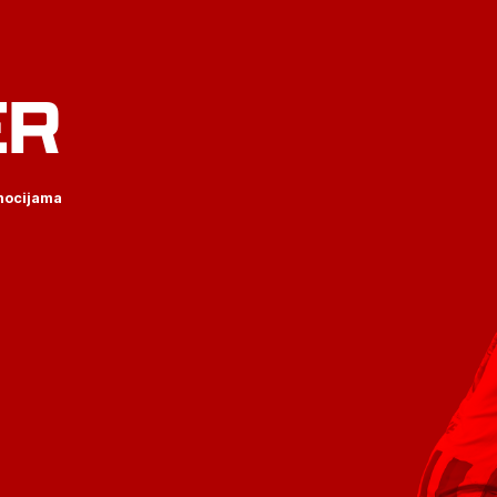
ER
omocijama