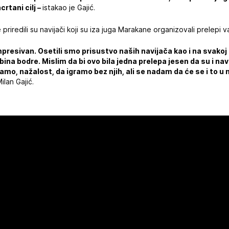
crtani cilj –
istakao je Gajić.
riredili su navijači koji su iza juga Marakane organizovali prelepi 
mpresivan. Osetili smo prisustvo naših navijača kao i na svakoj
bina bodre. Mislim da bi ovo bila jedna prelepa jesen da su i navi
mo, nažalost, da igramo bez njih, ali se nadam da će se i to u
lan Gajić.