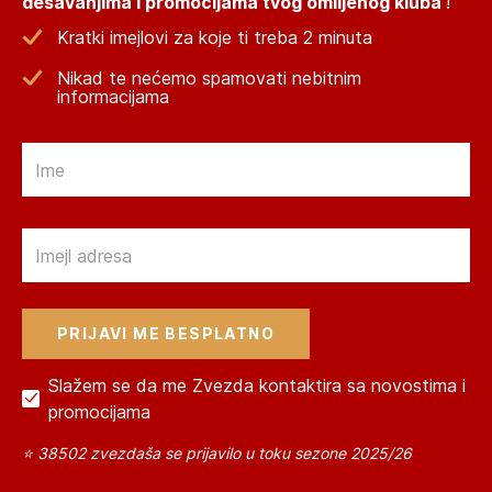
dešavanjima i promocijama tvog omiljenog kluba
!
Kratki imejlovi za koje ti treba 2 minuta
Nikad te nećemo spamovati nebitnim
informacijama
Email
Email
Slažem se da me Zvezda kontaktira sa novostima i
promocijama
⭐ 38502 zvezdaša se prijavilo u toku sezone 2025/26