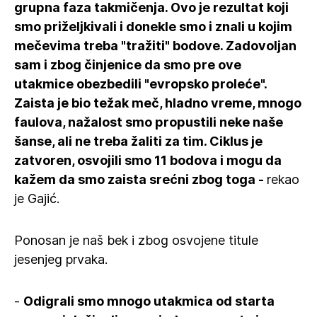
grupna faza takmičenja. Ovo je rezultat koji
smo priželjkivali i donekle smo i znali u kojim
mečevima treba "tražiti" bodove. Zadovoljan
sam i zbog činjenice da smo pre ove
utakmice obezbedili "evropsko proleće".
Zaista je bio težak meč, hladno vreme, mnogo
faulova, nažalost smo propustili neke naše
šanse, ali ne treba žaliti za tim. Ciklus je
zatvoren, osvojili smo 11 bodova i mogu da
kažem da smo zaista srećni zbog toga -
rekao
je Gajić.
Ponosan je naš bek i zbog osvojene titule
jesenjeg prvaka.
-
Odigrali smo mnogo utakmica od starta