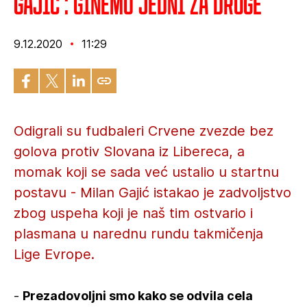
Gajić : Ginemo jedni za druge
9.12.2020
11:29
Odigrali su fudbaleri Crvene zvezde bez
golova protiv Slovana iz Libereca, a
momak koji se sada već ustalio u startnu
postavu - Milan Gajić istakao je zadvoljstvo
zbog uspeha koji je naš tim ostvario i
plasmana u narednu rundu takmičenja
Lige Evrope.
-
Prezadovoljni smo kako se odvila cela