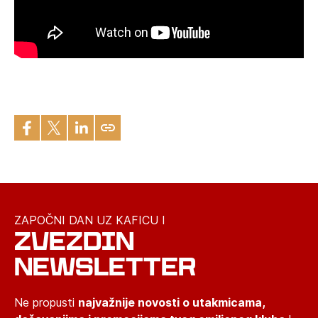
ZAPOČNI DAN UZ KAFICU I
ZVEZDIN
NEWSLETTER
Ne propusti
najvažnije novosti o utakmicama,