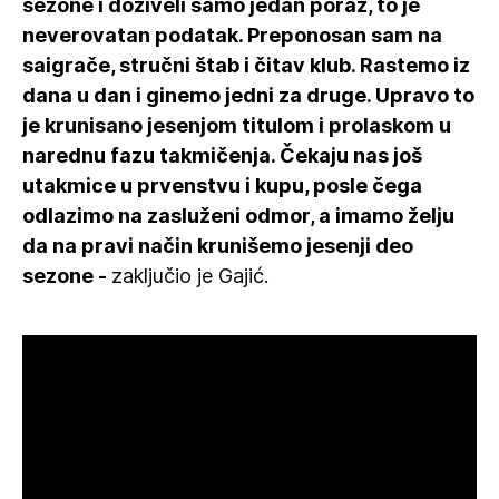
sezone i doživeli samo jedan poraz, to je
neverovatan podatak. Preponosan sam na
saigrače, stručni štab i čitav klub. Rastemo iz
dana u dan i ginemo jedni za druge. Upravo to
je krunisano jesenjom titulom i prolaskom u
narednu fazu takmičenja. Čekaju nas još
utakmice u prvenstvu i kupu, posle čega
odlazimo na zasluženi odmor, a imamo želju
da na pravi način krunišemo jesenji deo
sezone -
zaključio je Gajić.