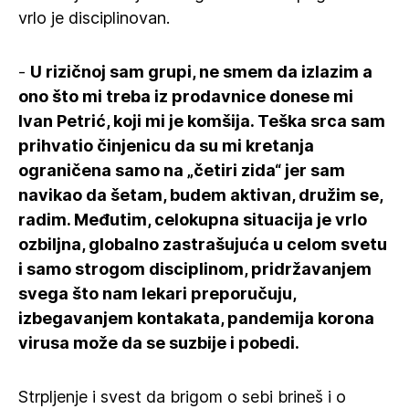
vrlo je disciplinovan.
-
U rizičnoj sam grupi, ne smem da izlazim a
ono što mi treba iz prodavnice donese mi
Ivan Petrić, koji mi je komšija. Teška srca sam
prihvatio činjenicu da su mi kretanja
ograničena samo na „četiri zida“ jer sam
navikao da šetam, budem aktivan, družim se,
radim. Međutim, celokupna situacija je vrlo
ozbiljna, globalno zastrašujuća u celom svetu
i samo strogom disciplinom, pridržavanjem
svega što nam lekari preporučuju,
izbegavanjem kontakata, pandemija korona
virusa može da se suzbije i pobedi.
Strpljenje i svest da brigom o sebi brineš i o