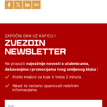
ZAPOČNI DAN UZ KAFICU I
ZVEZDIN
NEWSLETTER
Ne propusti
najvažnije novosti o utakmicama,
dešavanjima i promocijama tvog omiljenog kluba
!
Kratki imejlovi za koje ti treba 2 minuta
Nikad te nećemo spamovati nebitnim
informacijama
Email