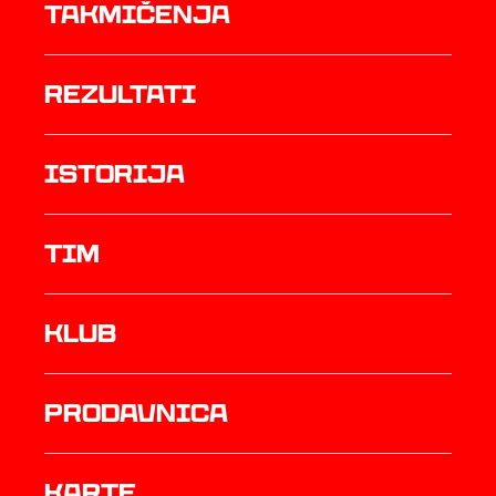
Takmičenja
rezultati
istorija
TIM
Klub
prodavnica
Karte