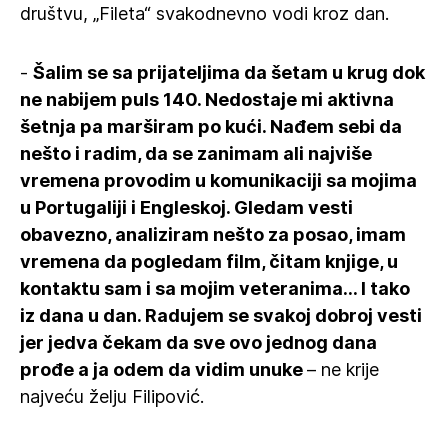
društvu, „Fileta“ svakodnevno vodi kroz dan.
-
Šalim se sa prijateljima da šetam u krug dok
ne nabijem puls 140. Nedostaje mi aktivna
šetnja pa marširam po kući. Nađem sebi da
nešto i radim, da se zanimam ali najviše
vremena provodim u komunikaciji sa mojima
u Portugaliji i Engleskoj. Gledam vesti
obavezno, analiziram nešto za posao, imam
vremena da pogledam film, čitam knjige, u
kontaktu sam i sa mojim veteranima... I tako
iz dana u dan. Radujem se svakoj dobroj vesti
jer jedva čekam da sve ovo jednog dana
prođe a ja odem da vidim unuke
– ne krije
najveću želju Filipović.