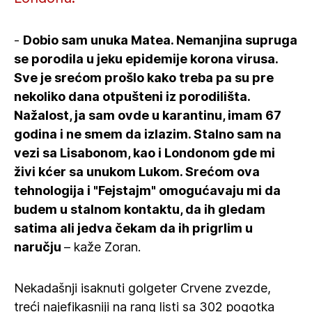
-
Dobio sam unuka Matea. Nemanjina supruga
se porodila u jeku epidemije korona virusa.
Sve je srećom prošlo kako treba pa su pre
nekoliko dana otpušteni iz porodilišta.
Nažalost, ja sam ovde u karantinu, imam 67
godina i ne smem da izlazim. Stalno sam na
vezi sa Lisabonom, kao i Londonom gde mi
živi kćer sa unukom Lukom. Srećom ova
tehnologija i "Fejstajm" omogućavaju mi da
budem u stalnom kontaktu, da ih gledam
satima ali jedva čekam da ih prigrlim u
naručju
– kaže Zoran.
Nekadašnji isaknuti golgeter Crvene zvezde,
treći najefikasniji na rang listi sa 302 pogotka