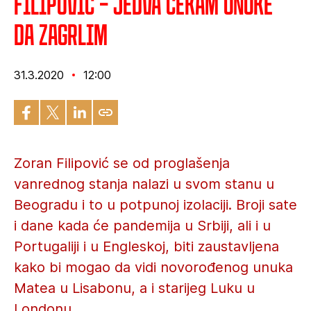
Filipović – Jedva čekam unuke
da zagrlim
31.3.2020
12:00
Zoran Filipović se od proglašenja
vanrednog stanja nalazi u svom stanu u
Beogradu i to u potpunoj izolaciji. Broji sate
i dane kada će pandemija u Srbiji, ali i u
Portugaliji i u Engleskoj, biti zaustavljena
kako bi mogao da vidi novorođenog unuka
Matea u Lisabonu, a i starijeg Luku u
Londonu.