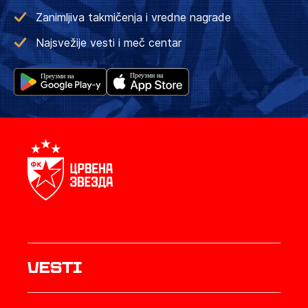
Zanimljiva takmičenja i vredne nagrade
Najsvežije vesti i meč centar
Vesti