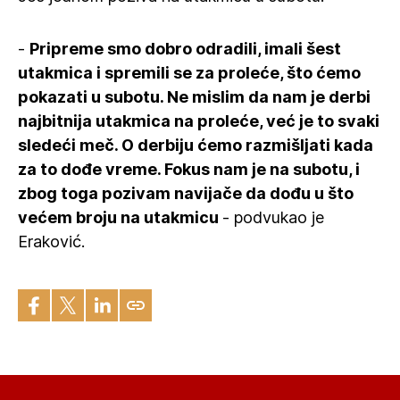
-
Pripreme smo dobro odradili, imali šest
utakmica i spremili se za proleće, što ćemo
pokazati u subotu. Ne mislim da nam je derbi
najbitnija utakmica na proleće, već je to svaki
sledeći meč. O derbiju ćemo razmišljati kada
za to dođe vreme. Fokus nam je na subotu, i
zbog toga pozivam navijače da dođu u što
većem broju na utakmicu
- podvukao je
Eraković.