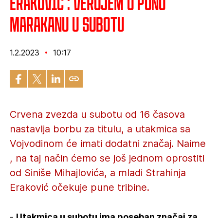
Eraković : Verujem u punu
Marakanu u subotu
1.2.2023
10:17
Crvena zvezda u subotu od 16 časova
nastavlja borbu za titulu, a utakmica sa
Vojvodinom će imati dodatni značaj. Naime
, na taj način ćemo se još jednom oprostiti
od Siniše Mihajlovića, a mladi Strahinja
Eraković očekuje pune tribine.
-
Utakmica u subotu ima poseban značaj za