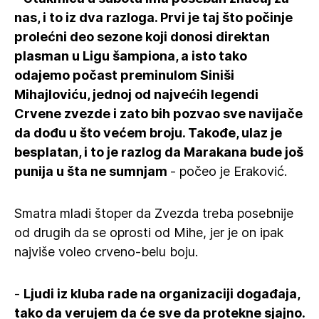
nas, i to iz dva razloga. Prvi je taj što počinje
prolećni deo sezone koji donosi direktan
plasman u Ligu šampiona, a isto tako
odajemo počast preminulom Siniši
Mihajloviću, jednoj od najvećih legendi
Crvene zvezde i zato bih pozvao sve navijače
da dođu u što većem broju. Takođe, ulaz je
besplatan, i to je razlog da Marakana bude još
punija u šta ne sumnjam
- počeo je Eraković.
Smatra mladi štoper da Zvezda treba posebnije
od drugih da se oprosti od Mihe, jer je on ipak
najviše voleo crveno-belu boju.
-
Ljudi iz kluba rade na organizaciji događaja,
tako da verujem da će sve da protekne sjajno.