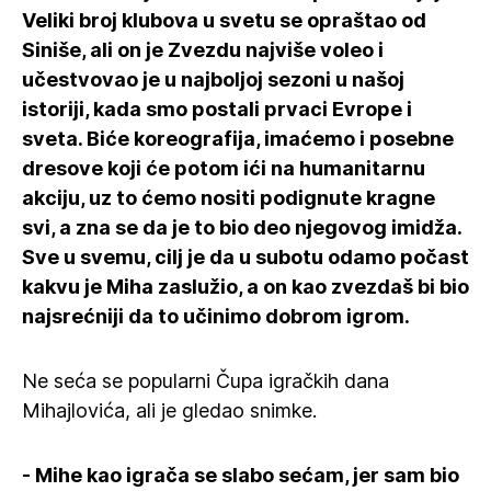
Veliki broj klubova u svetu se opraštao od
Siniše, ali on je Zvezdu najviše voleo i
učestvovao je u najboljoj sezoni u našoj
istoriji, kada smo postali prvaci Evrope i
sveta. Biće koreografija, imaćemo i posebne
dresove koji će potom ići na humanitarnu
akciju, uz to ćemo nositi podignute kragne
svi, a zna se da je to bio deo njegovog imidža.
Sve u svemu, cilj je da u subotu odamo počast
kakvu je Miha zaslužio, a on kao zvezdaš bi bio
najsrećniji da to učinimo dobrom igrom.
Ne seća se popularni Čupa igračkih dana
Mihajlovića, ali je gledao snimke.
- Mihe kao igrača se slabo sećam, jer sam bio