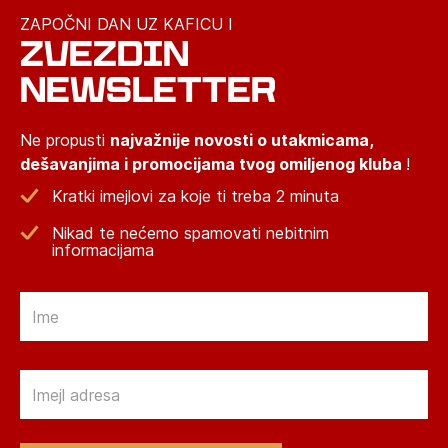
ZAPOČNI DAN UZ KAFICU I
ZVEZDIN
NEWSLETTER
Ne propusti
najvažnije novosti o utakmicama,
dešavanjima i promocijama tvog omiljenog kluba
!
Kratki imejlovi za koje ti treba 2 minuta
Nikad te nećemo spamovati nebitnim
informacijama
Email
Email