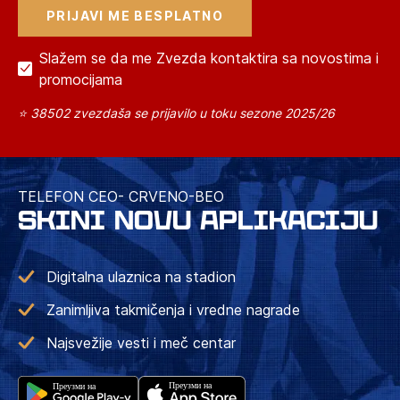
Slažem se da me Zvezda kontaktira sa novostima i
promocijama
⭐ 38502 zvezdaša se prijavilo u toku sezone 2025/26
TELEFON CEO- CRVENO-BEO
SKINI NOVU APLIKACIJU
Digitalna ulaznica na stadion
Zanimljiva takmičenja i vredne nagrade
Najsvežije vesti i meč centar