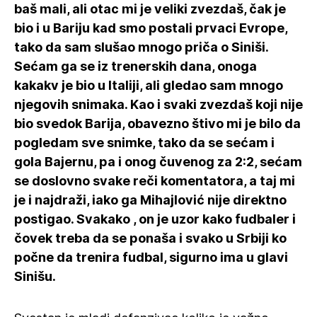
baš mali, ali otac mi je veliki zvezdaš, čak je
bio i u Bariju kad smo postali prvaci Evrope,
tako da sam slušao mnogo priča o Siniši.
Sećam ga se iz trenerskih dana, onoga
kakakv je bio u Italiji, ali gledao sam mnogo
njegovih snimaka. Kao i svaki zvezdaš koji nije
bio svedok Barija, obavezno štivo mi je bilo da
pogledam sve snimke, tako da se sećam i
gola Bajernu, pa i onog čuvenog za 2:2, sećam
se doslovno svake reči komentatora, a taj mi
je i najdraži, iako ga Mihajlović nije direktno
postigao. Svakako , on je uzor kako fudbaler i
čovek treba da se ponaša i svako u Srbiji ko
počne da trenira fudbal, sigurno ima u glavi
Sinišu.