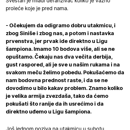
Svestan je mladi defanzivac koliko je važno
proleće koje je pred nama.
- Očekujem da odigramo dobru utakmicu, i
zbog Siniše i zbog nas, a potom i nastavka
prvenstva, jer prvak ide direktno u Ligu
šampiona. Imamo 10 bodova više, ali se ne
opuštamo. Čekaju nas dva večita derbija,
gust raspored, ali je sve u našim rukama i na
svakom meču želimo pobedu. Pokušaćemo da
nam bodovna prednost raste, i da se ne
dovodimo u bilo kakav problem. Znamo koliko
je velika armija zvezdaša, tako da ćemo
pokušati što ranije da ih usrećimo i da
direktno uđemo u Ligu šampiona.
Još jednom poziva na utakmicu u subotu.