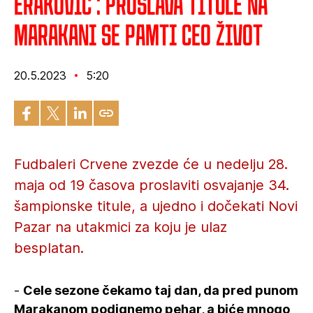
Eraković : Proslava titule na
Marakani se pamti ceo život
20.5.2023
5:20
Fudbaleri Crvene zvezde će u nedelju 28.
maja od 19 časova proslaviti osvajanje 34.
šampionske titule, a ujedno i dočekati Novi
Pazar na utakmici za koju je ulaz
besplatan.
-
Cele sezone čekamo taj dan, da pred punom
Marakanom podignemo pehar, a biće mnogo