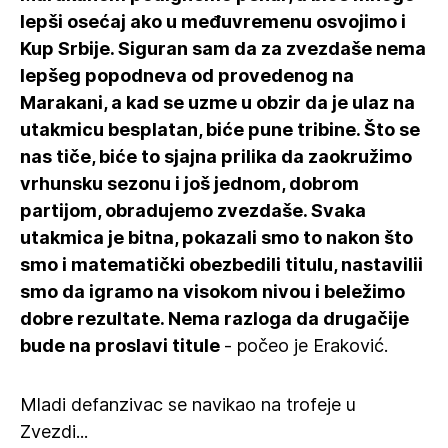
lepši osećaj ako u međuvremenu osvojimo i
Kup Srbije. Siguran sam da za zvezdaše nema
lepšeg popodneva od provedenog na
Marakani, a kad se uzme u obzir da je ulaz na
utakmicu besplatan, biće pune tribine. Što se
nas tiče, biće to sjajna prilika da zaokružimo
vrhunsku sezonu i još jednom, dobrom
partijom, obradujemo zvezdaše. Svaka
utakmica je bitna, pokazali smo to nakon što
smo i matematički obezbedili titulu, nastavilii
smo da igramo na visokom nivou i beležimo
dobre rezultate. Nema razloga da drugačije
bude na proslavi titule
- počeo je Eraković.
Mladi defanzivac se navikao na trofeje u
Zvezdi...