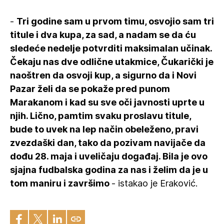
-
Tri godine sam u prvom timu, osvojio sam tri
titule i dva kupa, za sad, a nadam se da ću
sledeće nedelje potvrditi maksimalan učinak.
Čekaju nas dve odlične utakmice, Čukarički je
naoštren da osvoji kup, a sigurno da i Novi
Pazar želi da se pokaže pred punom
Marakanom i kad su sve oči javnosti uprte u
njih. Lično, pamtim svaku proslavu titule,
bude to uvek na lep način obeleženo, pravi
zvezdaški dan, tako da pozivam navijače da
dođu 28. maja i uveličaju događaj. Bila je ovo
sjajna fudbalska godina za nas i želim da je u
tom maniru i završimo
- istakao je Eraković.