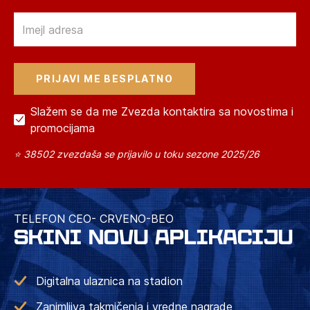
Email
Slažem se da me Zvezda kontaktira sa novostima i
promocijama
⭐ 38502 zvezdaša se prijavilo u toku sezone 2025/26
TELEFON CEO- CRVENO-BEO
SKINI NOVU APLIKACIJU
Digitalna ulaznica na stadion
Zanimljiva takmičenja i vredne nagrade