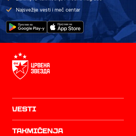
Najsvežije vesti i meč centar
Vesti
Takmičenja