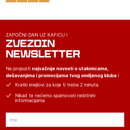
ZAPOČNI DAN UZ KAFICU I
ZVEZDIN
NEWSLETTER
Ne propusti
najvažnije novosti o utakmicama,
dešavanjima i promocijama tvog omiljenog kluba
!
Kratki imejlovi za koje ti treba 2 minuta
Nikad te nećemo spamovati nebitnim
informacijama
Email