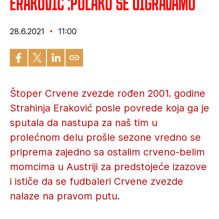
Eraković :Polako se uigravamo
28.6.2021
11:00
Štoper Crvene zvezde rođen 2001. godine
Strahinja Eraković posle povrede koja ga je
sputala da nastupa za naš tim u
prolećnom delu prošle sezone vredno se
priprema zajedno sa ostalim crveno-belim
momcima u Austriji za predstojeće izazove
i ističe da se fudbaleri Crvene zvezde
nalaze na pravom putu.