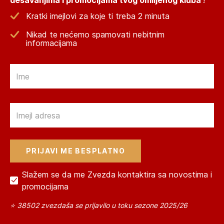
dešavanjima i promocijama tvog omiljenog kluba
!
Kratki imejlovi za koje ti treba 2 minuta
Nikad te nećemo spamovati nebitnim
informacijama
Email
Email
Slažem se da me Zvezda kontaktira sa novostima i
promocijama
⭐ 38502 zvezdaša se prijavilo u toku sezone 2025/26