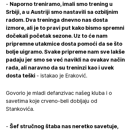
-
Naporno treniramo, imali smo trening u
Srbiji, a u Austriji smo nastavili sa ozbiljnim
radom. Dva treninga dnevno nas dosta
izmore, ali je to pravi put kako bismo spremni
dočekali početak sezone. Uz to će nam
pripremne utakmice dosta pomoći da se što
bolje uigramo. Svake pripreme nam sve lakše
padaju jer smo se već navikli na ovakav način
rada, ali naravno da su treninzi kao i uvek
dosta teški
- istakao je Eraković.
Govorio je mladi defanzivac našeg kluba i o
savetima koje crveno-beli dobijaju od
Stankovića.
-
Šef stručnog štaba nas neretko savetuje,