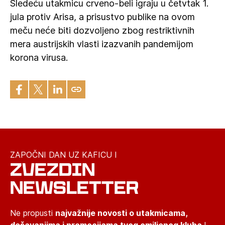
Sledeću utakmicu crveno-beli igraju u četvtak 1.
jula protiv Arisa, a prisustvo publike na ovom
meču neće biti dozvoljeno zbog restriktivnih
mera austrijskih vlasti izazvanih pandemijom
korona virusa.
ZAPOČNI DAN UZ KAFICU I
ZVEZDIN
NEWSLETTER
Ne propusti
najvažnije novosti o utakmicama,