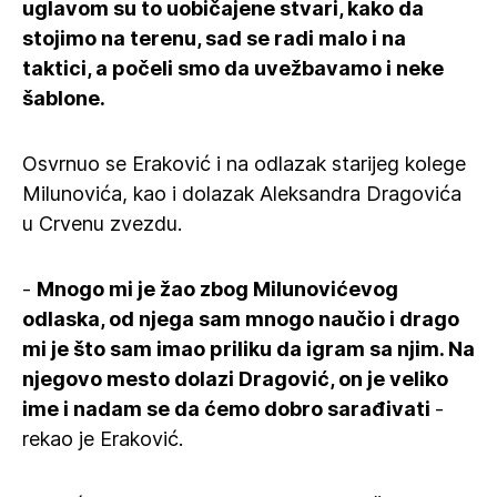
uglavom su to uobičajene stvari, kako da
stojimo na terenu, sad se radi malo i na
taktici, a počeli smo da uvežbavamo i neke
šablone.
Osvrnuo se Eraković i na odlazak starijeg kolege
Milunovića, kao i dolazak Aleksandra Dragovića
u Crvenu zvezdu.
-
Mnogo mi je žao zbog Milunovićevog
odlaska, od njega sam mnogo naučio i drago
mi je što sam imao priliku da igram sa njim. Na
njegovo mesto dolazi Dragović, on je veliko
ime i nadam se da ćemo dobro sarađivati
-
rekao je Eraković.