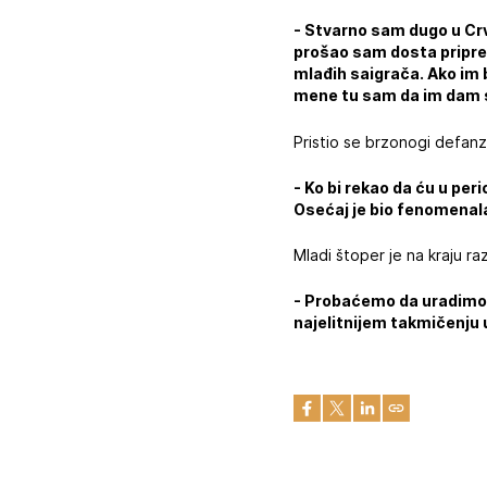
- Stvarno sam dugo u Cr
prošao sam dosta pripre
mlađih saigrača. Ako im 
mene tu sam da im dam 
Pristio se brzonogi defan
- Ko bi rekao da ću u per
Osećaj je bio fenomenal
Mladi štoper je na kraju r
- Probaćemo da uradimo s
najelitnijem takmičenju u