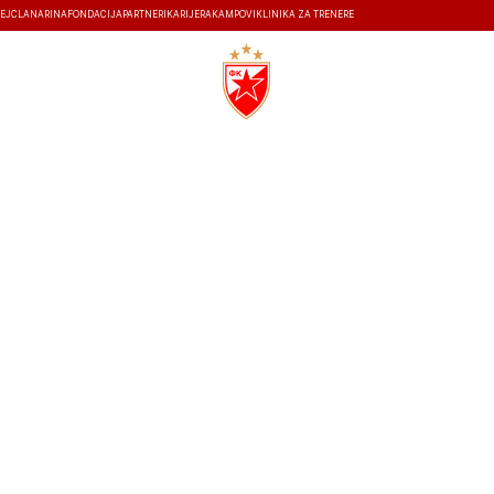
EJ
ČLANARINA
FONDACIJA
PARTNERI
KARIJERA
KAMPOVI
KLINIKA ZA TRENERE
ISTORIJA