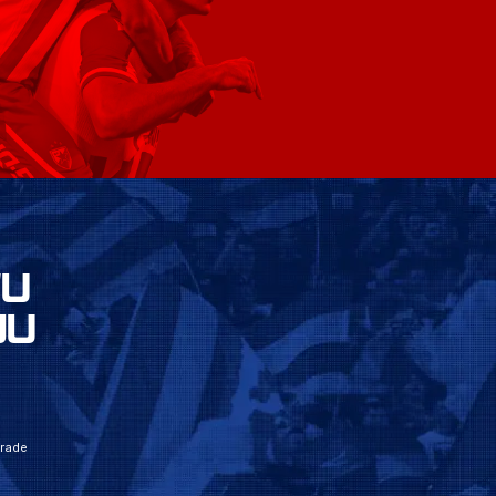
VU
JU
grade