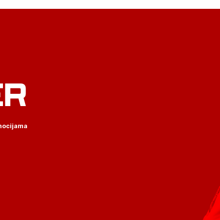
ER
omocijama