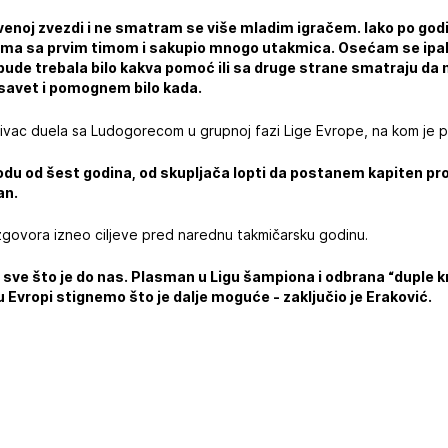
venoj zvezdi i ne smatram se više mladim igračem. Iako po go
ma sa prvim timom i sakupio mnogo utakmica. Osećam se ipak
bude trebala bilo kakva pomoć ili sa druge strane smatraju d
savet i pomognem bilo kada.
zivac duela sa Ludogorecom u grupnoj fazi Lige Evrope, na kom je 
iodu od šest godina, od skupljača lopti da postanem kapiten pro
an.
azgovora izneo ciljeve pred narednu takmičarsku godinu.
ve što je do nas. Plasman u Ligu šampiona i odbrana “duple k
 Evropi stignemo što je dalje moguće - zaključio je Eraković.