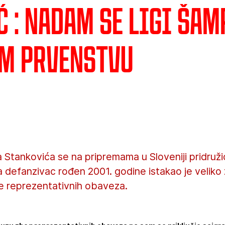
 : Nadam se Ligi šam
m prvenstvu
 Stankovića se na pripremama u Sloveniji pridružio
 a defanzivac rođen 2001. godine istakao je velik
le reprezentativnih obaveza.