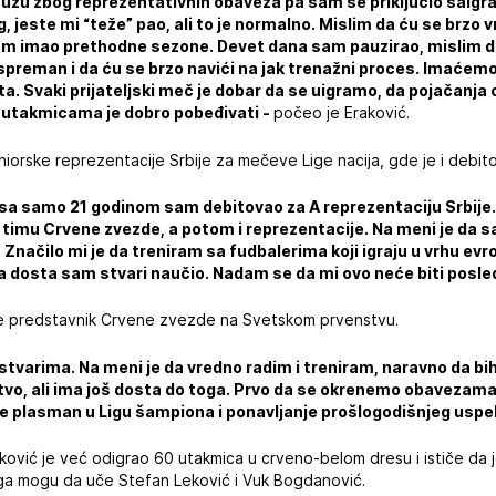
zu zbog reprezentativnih obaveza pa sam se priključio saigrač
, jeste mi “teže” pao, ali to je normalno. Mislim da ću se brzo v
sam imao prethodne sezone. Devet dana sam pauzirao, mislim d
eman i da ću se brzo navići na jak trenažni proces. Imaćemo t
ita. Svaki prijateljski meč je dobar da se uigramo, da pojačanja 
m utakmicama je dobro pobeđivati -
počeo je Eraković.
niorske reprezentacije Srbije za mečeve Lige nacija, gde je i debit
, sa samo 21 godinom sam debitovao za A reprezentaciju Srbij
timu Crvene zvezde, a potom i reprezentacije. Na meni je da sa
 Značilo mi je da treniram sa fudbalerima koji igraju u vrhu ev
 dosta sam stvari naučio. Nadam se da mi ovo neće biti posled
e predstavnik Crvene zvezde na Svetskom prvenstvu.
m stvarima. Na meni je da vredno radim i treniram, naravno da bi
vo, ali ima još dosta do toga. Prvo da se okrenemo obavezama
 je plasman u Ligu šampiona i ponavljanje prošlogodišnjeg uspe
aković je već odigrao 60 utakmica u crveno-belom dresu i ističe da 
ga mogu da uče Stefan Leković i Vuk Bogdanović.