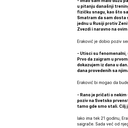
- Imao sam malo dužu pau
u pitanju današnji trening
fizičku snagu, kao što 
Smatram da sam dosta spr
jednu u Rusiji protiv Zen
Zvezdi i naravno na ovi
Eraković je dobio poziv se
- Utisci su fenomenalni
Prvo da zaigram u prvom 
dokazujem iz dana u dan.
dana provedenih sa njima
Eraković bi mogao da bud
- Rano je pričati o neki
poziv na Svetsko prvenst
tamo gde smo stali. Cilj
Iako ima tek 21 godinu, Er
saigrače. Sada već od nje