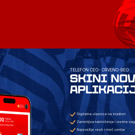
TELEFON CEO- CRVENO-BEO
SKINI NO
APLIKACI
Digitalna ulaznica na stadion
Zanimljiva takmičenja i vredne na
Najsvežije vesti i meč centar