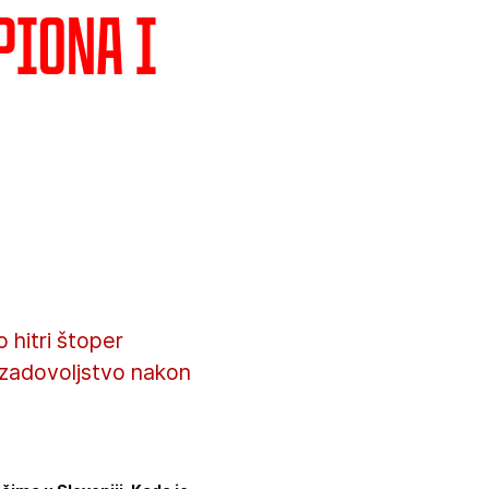
piona i
 hitri štoper
o zadovoljstvo nakon