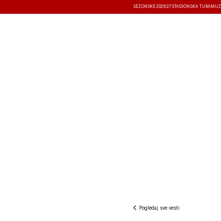
SEZONSKE 2026/27
STADIONSKA TURA
MUZ
VESTI
TAKMIČENJA
REZULTATI
Pogledaj sve vesti