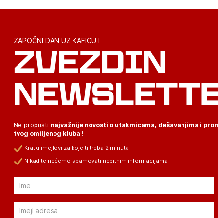
ZAPOČNI DAN UZ KAFICU I
ZVEZDIN
NEWSLETT
Ne propusti
najvažnije novosti o utakmicama, dešavanjima i pr
tvog omiljenog kluba
!
Kratki imejlovi za koje ti treba 2 minuta
Nikad te nećemo spamovati nebitnim informacijama
Email
Email