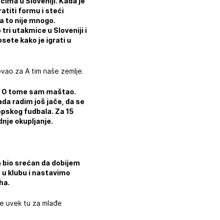
ima u Sloveniji. Kada je
ratiti formu i steći
a to nije mnogo.
ri utakmice u Sloveniji i
osete kako je igrati u
ovao za A tim naše zemlje.
e. O tome sam maštao.
da radim još jače, da se
ropskog fudbala. Za 15
nje okupljanje.
h bio srećan da dobijem
 u klubu i nastavimo
ha.
je uvek tu za mlađe