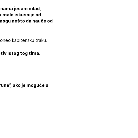
dinama jesam mlad,
 malo iskusnije od
a mogu nešto da nauče od
poneo kapitensku traku.
tiv istog tog tima.
rune”, ako je moguće u