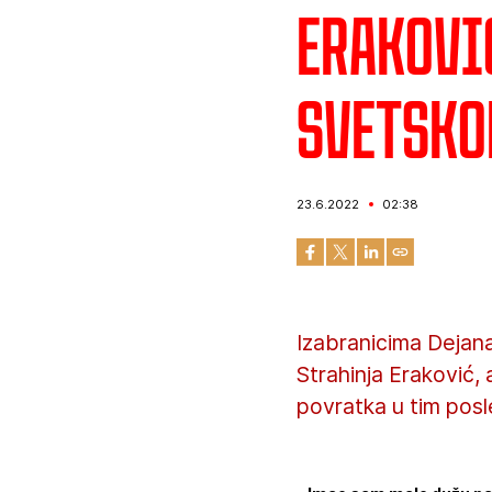
Eraković
Svetsko
23.6.2022
02:38
Izabranicima Dejana
Strahinja Eraković,
povratka u tim pos