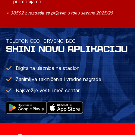
promocijama
⭐ 38502 zvezdaša se prijavilo u toku sezone 2025/26
TELEFON CEO- CRVENO-BEO
SKINI NOVU APLIKACIJU
Digitalna ulaznica na stadion
Zanimljiva takmičenja i vredne nagrade
Najsvežije vesti i meč centar