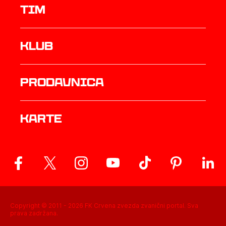
TIM
Klub
prodavnica
Karte
Copyright © 2011 -
2026
FK Crvena zvezda zvanični portal. Sva
prava zadržana.