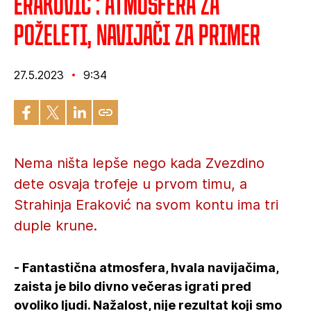
Eraković : Atmosfera za
poželeti, navijači za primer
27.5.2023
9:34
Nema ništa lepše nego kada Zvezdino
dete osvaja trofeje u prvom timu, a
Strahinja Eraković na svom kontu ima tri
duple krune.
- Fantastična atmosfera, hvala navijačima,
zaista je bilo divno večeras igrati pred
ovoliko ljudi. Nažalost, nije rezultat koji smo