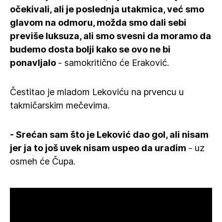
očekivali, ali je poslednja utakmica, već smo
glavom na odmoru, možda smo dali sebi
previše luksuza, ali smo svesni da moramo da
budemo dosta bolji kako se ovo ne bi
ponavljalo
- samokritično će Eraković.
Čestitao je mladom Lekoviću na prvencu u
takmičarskim mečevima.
- Srećan sam što je Leković dao gol, ali nisam
jer ja to još uvek nisam uspeo da uradim
- uz
osmeh će Čupa.