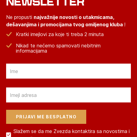
NEWSLETTER
Ne propusti
najvažnije novosti o utakmicama,
dešavanjima i promocijama tvog omiljenog kluba
!
Kratki imejlovi za koje ti treba 2 minuta
Nikad te nećemo spamovati nebitnim
informacijama
Email
Email
Slažem se da me Zvezda kontaktira sa novostima i