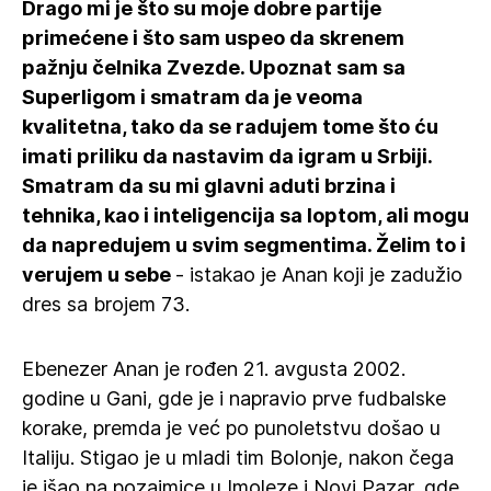
Drago mi je što su moje dobre partije
primećene i što sam uspeo da skrenem
pažnju čelnika Zvezde. Upoznat sam sa
Superligom i smatram da je veoma
kvalitetna, tako da se radujem tome što ću
imati priliku da nastavim da igram u Srbiji.
Smatram da su mi glavni aduti brzina i
tehnika, kao i inteligencija sa loptom, ali mogu
da napredujem u svim segmentima. Želim to i
verujem u sebe
- istakao je Anan koji je zadužio
dres sa brojem 73.
Ebenezer Anan je rođen 21. avgusta 2002.
godine u Gani, gde je i napravio prve fudbalske
korake, premda je već po punoletstvu došao u
Italiju. Stigao je u mladi tim Bolonje, nakon čega
je išao na pozajmice u Imoleze i Novi Pazar, gde