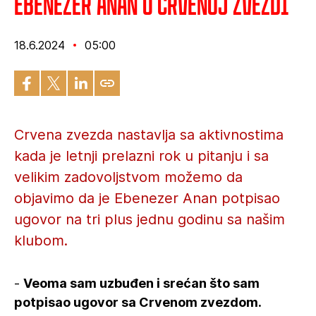
Ebenezer Anan u Crvenoj zvezdi
18.6.2024
05:00
Crvena zvezda nastavlja sa aktivnostima
kada je letnji prelazni rok u pitanju i sa
velikim zadovoljstvom možemo da
objavimo da je Ebenezer Anan potpisao
ugovor na tri plus jednu godinu sa našim
klubom.
-
Veoma sam uzbuđen i srećan što sam
potpisao ugovor sa Crvenom zvezdom.