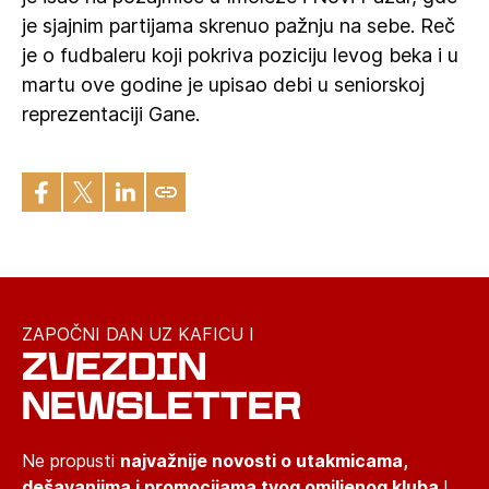
je sjajnim partijama skrenuo pažnju na sebe. Reč
je o fudbaleru koji pokriva poziciju levog beka i u
martu ove godine je upisao debi u seniorskoj
reprezentaciji Gane.
ZAPOČNI DAN UZ KAFICU I
ZVEZDIN
NEWSLETTER
Ne propusti
najvažnije novosti o utakmicama,
dešavanjima i promocijama tvog omiljenog kluba
!