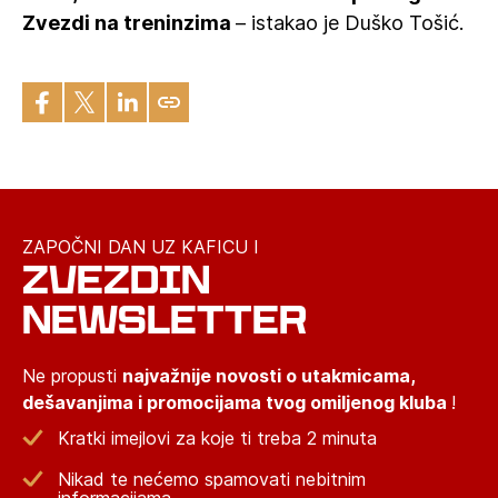
Zvezdi na treninzima
– istakao je Duško Tošić.
ZAPOČNI DAN UZ KAFICU I
ZVEZDIN
NEWSLETTER
Ne propusti
najvažnije novosti o utakmicama,
dešavanjima i promocijama tvog omiljenog kluba
!
Kratki imejlovi za koje ti treba 2 minuta
Nikad te nećemo spamovati nebitnim