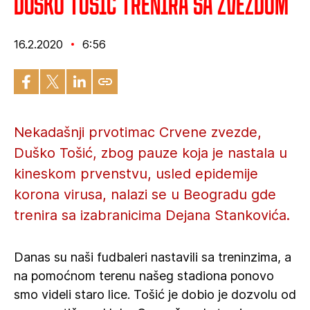
Duško Tošić trenira sa Zvezdom
16.2.2020
6:56
Nekadašnji prvotimac Crvene zvezde,
Duško Tošić, zbog pauze koja je nastala u
kineskom prvenstvu, usled epidemije
korona virusa, nalazi se u Beogradu gde
trenira sa izabranicima Dejana Stankovića.
Danas su naši fudbaleri nastavili sa treninzima, a
na pomoćnom terenu našeg stadiona ponovo
smo videli staro lice. Tošić je dobio je dozvolu od