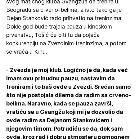
svog matičnog kluba Gvangžua da trenira u
Beogradu sa crveno-belima, a isto tako ga je
Dejan Stanković rado prihvatio na treninzima.
Dokle god bude trajala pauza u kineskom
prvenstvu, Tošić će biti tu da pojača
konkurenciju na Zvezdinim treninzima, a potom
se vraća u Kinu.
- Zvezda je moj klub. Logično je da, kada već
imam ovu prinudnu pauzu, nastavim da
treniram i to baš ovde u Zvezdi. Srećan samo
što nije postojala dilema da radim sa crveno-
belima. Naravno, kada se pauza završi,
vratiću se u Gvangžu koji mi je dozvolio da
ovde radim sa Dejanom Stankovićem i
njegovim timom. Potrudiću se da, dok sam
ovde, kroz rad i dobru atmosferu pomognem