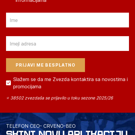
informacijama
Email
Email
Slažem se da me Zvezda kontaktira sa novostima i
promocijama
⭐ 38502 zvezdaša se prijavilo u toku sezone 2025/26
TELEFON CEO- CRVENO-BEO
SKINI NOVU APLIKACIJU