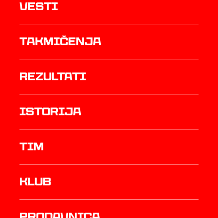
Vesti
Takmičenja
rezultati
istorija
TIM
Klub
prodavnica