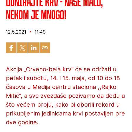
Donirajte krv - naše malo,
nekom je mnogo!
12.5.2021
11:49
Akcija „Crveno-bela krv“ će se održati u
petak i subotu, 14. i 15. maja, od 10 do 18
časova u Medija centru stadiona ,,Rajko
Mitić", a sve zvezdaše pozivamo da dođu u
što većem broju, kako bi oborili rekord u
prikupljenim jedinicama krvi postavljen pre
dve godine.