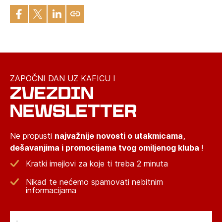
ZAPOČNI DAN UZ KAFICU I
ZVEZDIN
NEWSLETTER
Ne propusti
najvažnije novosti o utakmicama,
dešavanjima i promocijama tvog omiljenog kluba
!
Kratki imejlovi za koje ti treba 2 minuta
Nikad te nećemo spamovati nebitnim
informacijama
Email