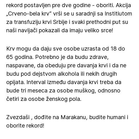
rekord postavljen pre dve godine - oboriti. Akcija
„Crveno-bela krv“ vrši se u saradnji sa Institiutom
za transfuziju krvi Srbije i svaki prethodni put su
naši navijači pokazali da imaju veliko srce!
Krv mogu da daju sve osobe uzrasta od 18 do
65 godina. Potrebno je da budu zdrave,
naspavane, da obeduju pre davanja krvi i da ne
budu pod dejstvom alkohola ili nekih drugih
opijata. Interval između davanja krvi treba da
bude tri meseca za osobe muškog, odnosno
četiri za osobe ženskog pola.
Zvezdaši , dođite na Marakanu, budite humani i
oborite rekord!