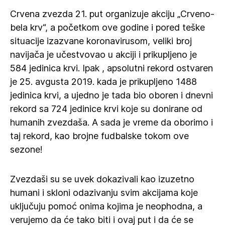
Crvena zvezda 21. put organizuje akciju „Crveno-
bela krv“, a početkom ove godine i pored teške
situacije izazvane koronavirusom, veliki broj
navijača je učestvovao u akciji i prikupljeno je
584 jedinica krvi. Ipak , apsolutni rekord ostvaren
je 25. avgusta 2019. kada je prikupljeno 1488
jedinica krvi, a ujedno je tada bio oboren i dnevni
rekord sa 724 jedinice krvi koje su donirane od
humanih zvezdaša. A sada je vreme da oborimo i
taj rekord, kao brojne fudbalske tokom ove
sezone!
Zvezdaši su se uvek dokazivali kao izuzetno
humani i skloni odazivanju svim akcijama koje
uključuju pomoć onima kojima je neophodna, a
verujemo da će tako biti i ovaj put i da će se