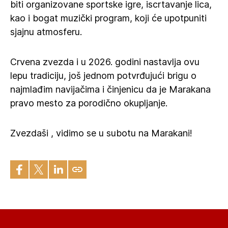
biti organizovane sportske igre, iscrtavanje lica,
kao i bogat muzički program, koji će upotpuniti
sjajnu atmosferu.
Crvena zvezda i u 2026. godini nastavlja ovu
lepu tradiciju, još jednom potvrđujući brigu o
najmlađim navijačima i činjenicu da je Marakana
pravo mesto za porodično okupljanje.
Zvezdaši , vidimo se u subotu na Marakani!