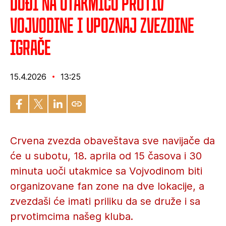
Dođi na utakmicu protiv
Vojvodine i upoznaj Zvezdine
igrače
15.4.2026
13:25
Crvena zvezda obaveštava sve navijače da
će u subotu, 18. aprila od 15 časova i 30
minuta uoči utakmice sa Vojvodinom biti
organizovane fan zone na dve lokacije, a
zvezdaši će imati priliku da se druže i sa
prvotimcima našeg kluba.