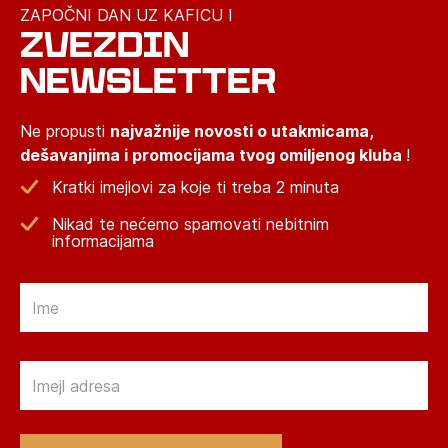
ZAPOČNI DAN UZ KAFICU I
ZVEZDIN
NEWSLETTER
Ne propusti
najvažnije novosti o utakmicama,
dešavanjima i promocijama tvog omiljenog kluba
!
Kratki imejlovi za koje ti treba 2 minuta
Nikad te nećemo spamovati nebitnim
informacijama
Email
Email