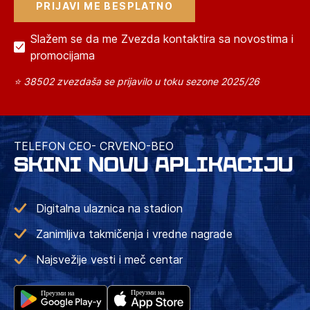
Slažem se da me Zvezda kontaktira sa novostima i
promocijama
⭐ 38502 zvezdaša se prijavilo u toku sezone 2025/26
TELEFON CEO- CRVENO-BEO
SKINI NOVU APLIKACIJU
Digitalna ulaznica na stadion
Zanimljiva takmičenja i vredne nagrade
Najsvežije vesti i meč centar