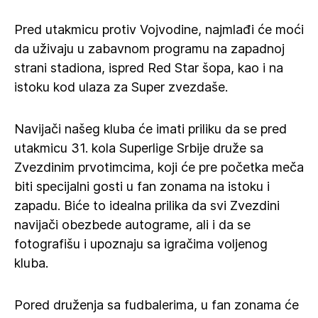
Pred utakmicu protiv Vojvodine, najmlađi će moći
da uživaju u zabavnom programu na zapadnoj
strani stadiona, ispred Red Star šopa, kao i na
istoku kod ulaza za Super zvezdaše.
Navijači našeg kluba će imati priliku da se pred
utakmicu 31. kola Superlige Srbije druže sa
Zvezdinim prvotimcima, koji će pre početka meča
biti specijalni gosti u fan zonama na istoku i
zapadu. Biće to idealna prilika da svi Zvezdini
navijači obezbede autograme, ali i da se
fotografišu i upoznaju sa igračima voljenog
kluba.
Pored druženja sa fudbalerima, u fan zonama će