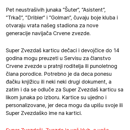
Pet neustrašivih junaka “Šuter”, “Asistent”,
“Trkač”, “Dribler” i “Golman”, čuvaju boje kluba i
otvaraju vrata našeg stadiona za nove
generacije navijača Crvene zvezde.
Super Zvezdaš karticu dečaci i devojčice do 14
godina mogu preuzeti u Servisu za članstvo
Crvene zvezde u pratnji roditelja ili punoletnog
člana porodice. Potrebno je da deca ponesu
đačku knjižicu ili neki neki drugi dokument, a
zatim i da se odluče za Super Zvezdaš karticu sa
likom junaka po izboru. Kartice su ujedno i
personalizovane, jer deca mogu da upišu svoje ili
Super Zvezdaško ime na kartici.