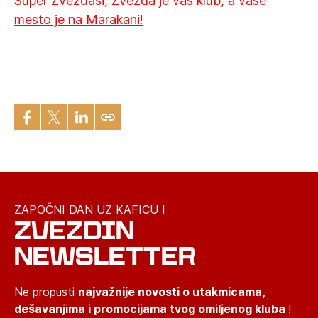
Super Zvezdaši, Zvezda je vaš klub, a vaše
mesto je na Marakani!
ZAPOČNI DAN UZ KAFICU I
ZVEZDIN
NEWSLETTER
Ne propusti
najvažnije novosti o utakmicama,
dešavanjima i promocijama tvog omiljenog kluba
!