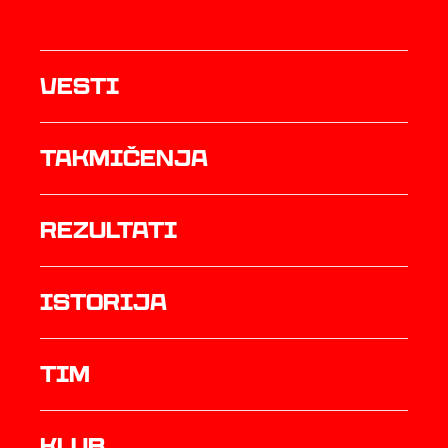
Vesti
Takmičenja
rezultati
istorija
TIM
Klub