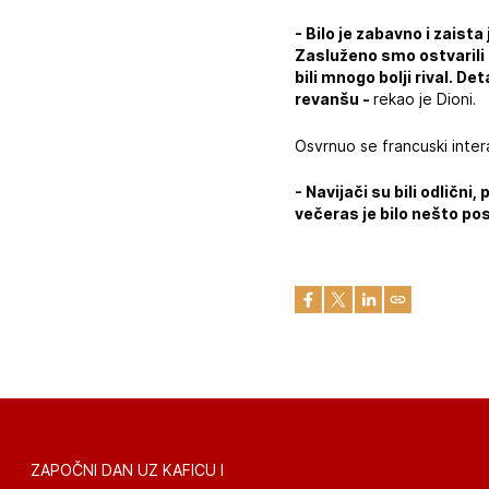
- Bilo je zabavno i zaist
Zasluženo smo ostvarili
bili mnogo bolji rival. De
revanšu -
rekao je Dioni.
Osvrnuo se francuski inte
- Navijači su bili odličn
večeras je bilo nešto p
ZAPOČNI DAN UZ KAFICU I