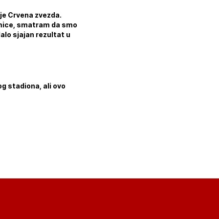
o je Crvena zvezda.
akmice, smatram da smo
dalo sjajan rezultat u
og stadiona, ali ovo