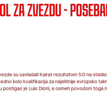
Gol za Zvezdu - poseb
ezde su savladali Kairat rezultatom 5:0 na stadion
aredno kolo kvalifikacija za najelitnije evropsko t
 postigao je Luis Dioni, a osmeh povodom toga 