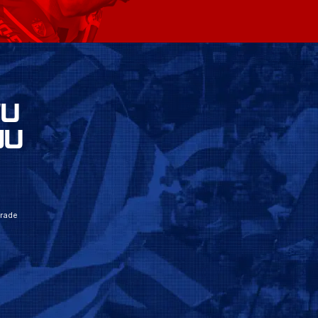
VU
JU
grade