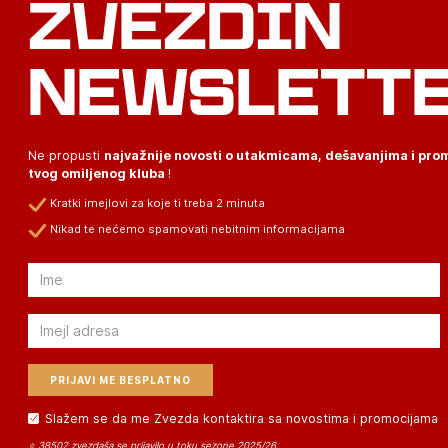
ZVEZDIN
NEWSLETT
Ne propusti
najvažnije novosti o utakmicama, dešavanjima i pr
tvog omiljenog kluba
!
Kratki imejlovi za koje ti treba 2 minuta
Nikad te nećemo spamovati nebitnim informacijama
Email
Email
Slažem se da me Zvezda kontaktira sa novostima i promocijama
⭐ 38502 zvezdaša se prijavilo u toku sezone 2025/26