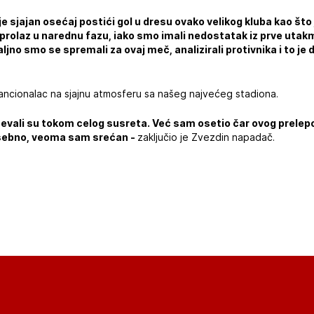
a je sjajan osećaj postići gol u dresu ovako velikog kluba kao št
 prolaz u narednu fazu, iako smo imali nedostatak iz prve ut
taljno smo se spremali za ovaj meč, analizirali protivnika i to je 
rancionalac na sjajnu atmosferu sa našeg najvećeg stadiona.
i, pevali su tokom celog susreta. Već sam osetio čar ovog prelep
osebno, veoma sam srećan -
zaključio je Zvezdin napadač.