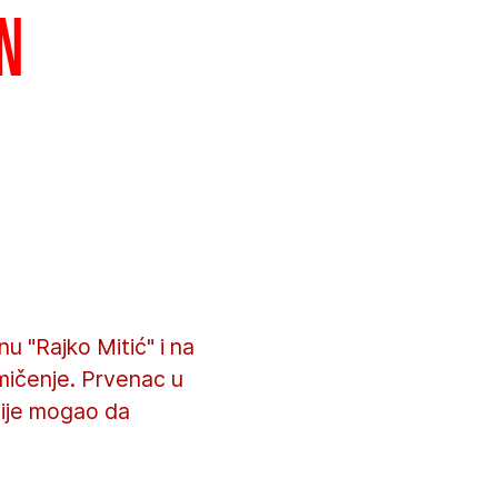
an
u "Rajko Mitić" i na
akmičenje. Prvenac u
nije mogao da