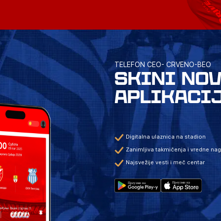
TELEFON CEO- CRVENO-BEO
SKINI NO
APLIKACI
Digitalna ulaznica na stadion
Zanimljiva takmičenja i vredne na
Najsvežije vesti i meč centar