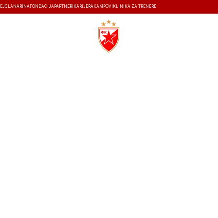
EJ
ČLANARINA
FONDACIJA
PARTNERI
KARIJERA
KAMPOVI
KLINIKA ZA TRENERE
ISTORIJA