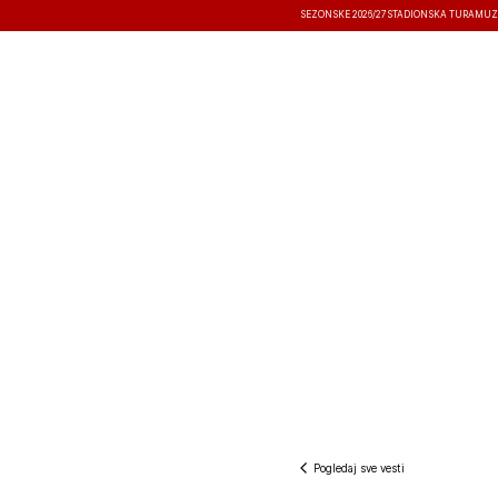
SEZONSKE 2026/27
STADIONSKA TURA
MUZ
VESTI
TAKMIČENJA
REZULTATI
Pogledaj sve vesti