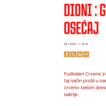
Dioni : 
osećaj
28.7.2021
10:15
Fudbaleri Crvene zv
taj način prošli u n
crveno-belom dresu
sakrije.