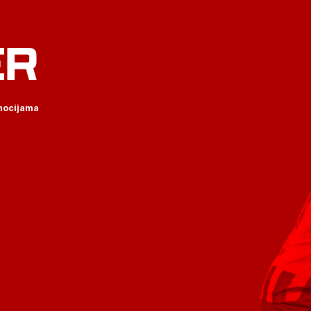
ER
omocijama