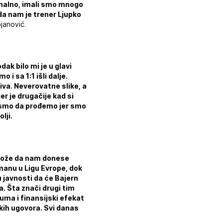
enalno, imali smo mnogo
 da nam je trener Ljupko
janović.
dak bilo mi je u glavi
 sa 1:1 išli dalje.
tiva. Neverovatne slike, a
er je drugačije kad si
li smo da prođemo jer smo
lji.
 može da nam donese
manu u Ligu Evrope, dok
 javnosti da će Bajern
. Šta znači drugi tim
uma i finansijski efekat
kih ugovora. Svi danas