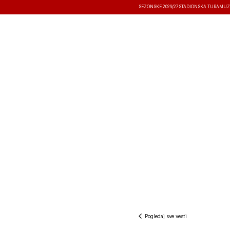
SEZONSKE 2026/27
STADIONSKA TURA
MUZ
VESTI
TAKMIČENJA
REZULTATI
Pogledaj sve vesti