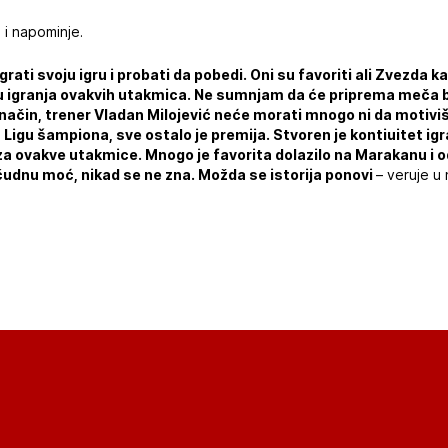
 i napominje.
rati svoju igru i probati da pobedi. Oni su favoriti ali Zvezda ka
nu igranja ovakvih utakmica. Ne sumnjam da će priprema meča b
način, trener Vladan Milojević neće morati mnogo ni da motivi
igu šampiona, sve ostalo je premija. Stvoren je kontiuitet igran
 za ovakve utakmice. Mnogo je favorita dolazilo na Marakanu i o
udnu moć, nikad se ne zna. Možda se istorija ponovi
– veruje u