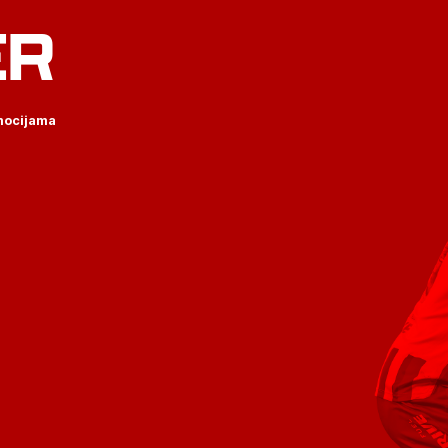
ER
omocijama