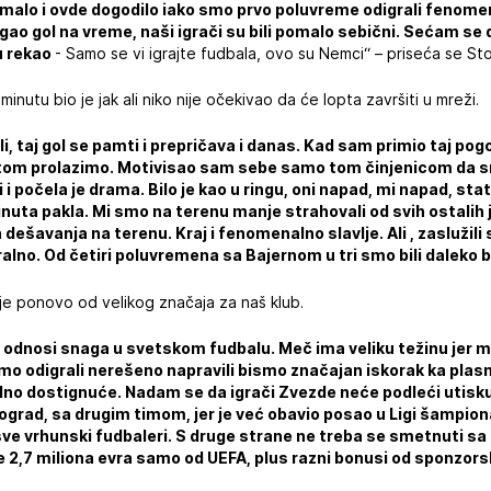
umalo i ovde dogodilo iako smo prvo poluvreme odigrali fenom
igao gol na vreme, naši igrači su bili pomalo sebični. Sećam se
u rekao
- Samo se vi igrajte fudbala, ovo su Nemci“ – priseća se Sto
inutu bio je jak ali niko nije očekivao da će lopta završiti u mreži.
i, taj gol se pamti i prepričava i danas. Kad sam primio taj pogo
tom prolazimo. Motivisao sam sebe samo tom činjenicom da smo i
 i počela je drama. Bilo je kao u ringu, oni napad, mi napad, sta
inuta pakla. Mi smo na terenu manje strahovali od svih ostalih j
 dešavanja na terenu. Kraj i fenomenalno slavlje. Ali , zasluži
ralno. Od četiri poluvremena sa Bajernom u tri smo bili daleko bo
je ponovo od velikog značaja za naš klub.
 i odnosi snaga u svetskom fudbalu. Meč ima veliku težinu jer
smo odigrali nerešeno napravili bismo značajan iskorak ka plas
no dostignuće. Nadam se da igrači Zvezde neće podleći utisku
ograd, sa drugim timom, jer je već obavio posao u Ligi šampiona
sve vrhunski fudbaleri. S druge strane ne treba se smetnuti sa 
e 2,7 miliona evra samo od UEFA, plus razni bonusi od sponzors