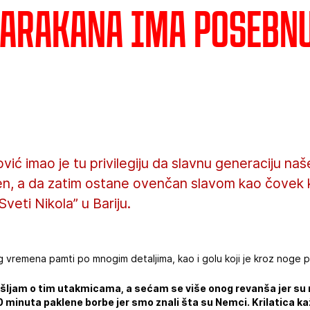
Marakana ima posebn
ić imao je tu privilegiju da slavnu generaciju naš
en, a da zatim ostane ovenčan slavom kao čovek k
veti Nikola” u Bariju.
vremena pamti po mnogim detaljima, kao i golu koji je kroz noge p
šljam o tim utakmicama, a sećam se više onog revanša jer su na
90 minuta paklene borbe jer smo znali šta su Nemci. Krilatica kaž