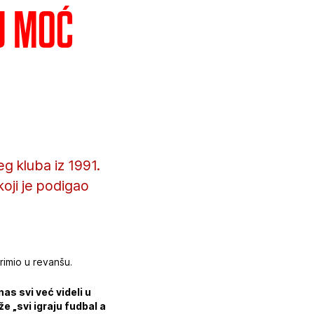
u moć
eg kluba iz 1991.
oji je podigao
rimio u revanšu.
s svi već videli u
e „svi igraju fudbal a