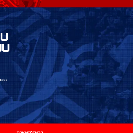
VU
JU
grade
Takmičenja