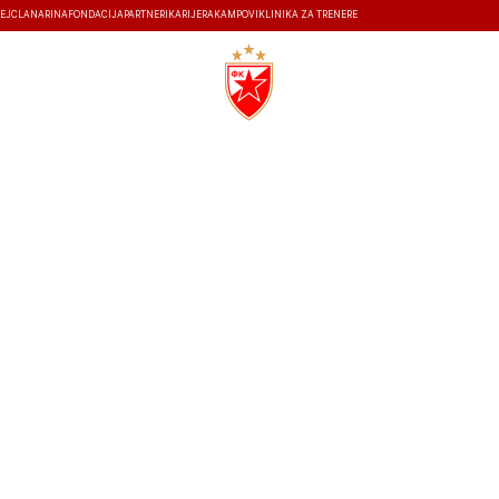
EJ
ČLANARINA
FONDACIJA
PARTNERI
KARIJERA
KAMPOVI
KLINIKA ZA TRENERE
ISTORIJA