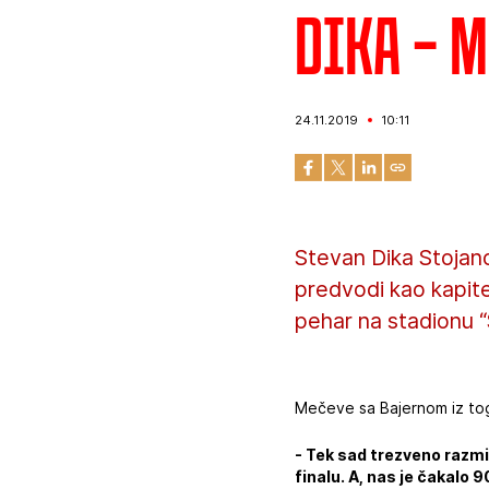
Dika – 
24.11.2019
10:11
Stevan Dika Stojanov
predvodi kao kapit
pehar na stadionu “S
Mečeve sa Bajernom iz tog 
- Tek sad trezveno razmi
finalu. A, nas je čakalo 