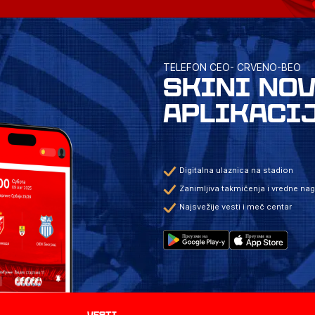
TELEFON CEO- CRVENO-BEO
SKINI NO
APLIKACI
Digitalna ulaznica na stadion
Zanimljiva takmičenja i vredne na
Najsvežije vesti i meč centar
Vesti