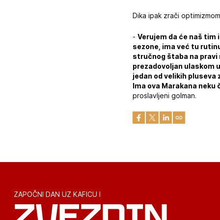
Dika ipak zrači optimizmom
-
Verujem da će naš tim ig
sezone, ima već tu ruti
stručnog štaba na pravi 
prezadovoljan ulaskom u L
jedan od velikih pluseva
Ima ova Marakana neku č
proslavljeni golman.
ZAPOČNI DAN UZ KAFICU I
ZVEZDIN