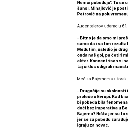
Nemci pobeđuju“. To se 
šansi. Mihajlović je post
Petrović na poluvremen
Augentalerov udarac u 61. m
-
Bitno je da smo mi prošl
samo da i sa tim rezulta
Međutim, usledio je drugi
onda naš gol, pa četiri m
akter. Koncentrisan si na
taj ciklus odigrali maest
Meč sa Bajernom u utorak 
-
Drugačije su okolnosti
proleće u Evropi. Kad bi
bi pobeda bila fenomenal
doći bez imperativa u Be
Bajerna? Ništa jer su to 
jer se za pobedu zarađuj
igraju za novac.