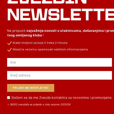
NEWSLETT
Ne propusti
najvažnije novosti o utakmicama, dešavanjima i pr
tvog omiljenog kluba
!
Kratki imejlovi za koje ti treba 2 minuta
Nikad te nećemo spamovati nebitnim informacijama
Email
Email
Slažem se da me Zvezda kontaktira sa novostima i promocijama
⭐ 38502 zvezdaša se prijavilo u toku sezone 2025/26