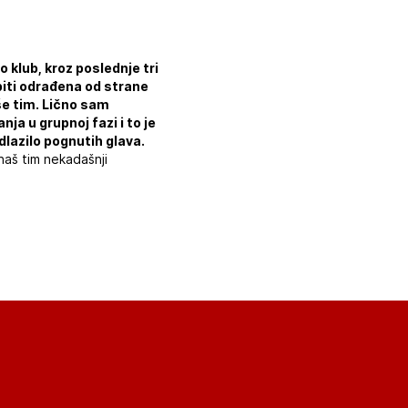
o klub, kroz poslednje tri
iti odrađena od strane
še tim. Lično sam
ja u grupnoj fazi i to je
dlazilo pognutih glava.
 naš tim nekadašnji