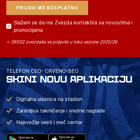
Slažem se da me Zvezda kontaktira sa novostima i
promocijama
⭐ 38502 zvezdaša se prijavilo u toku sezone 2025/26
TELEFON CEO- CRVENO-BEO
SKINI NOVU APLIKACIJU
Digitalna ulaznica na stadion
Zanimljiva takmičenja i vredne nagrade
Najsvežije vesti i meč centar