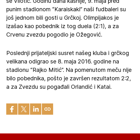
se Vilotić. Godinu dana kasnije, 9. maja pred
punim stadionom “Karaiskaki” naši fudbaleri su
još jednom bili gosti u Grčkoj. Olimpijakos je
izašao kao pobednik iz tog duela (2:1), a za
Crvenu zvezdu pogodio je Ožegović.
Poslednji prijateljski susret našeg kluba i grčkog
velikana odigrao se 8. maja 2016. godine na
stadionu “Rajko Mitić”. Na pomenutom meču nije
bilo pobednika, pošto je završen rezultatom 2:2,
a za Zvezdu su pogađali Orlandić i Katai.