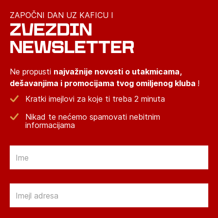
ZAPOČNI DAN UZ KAFICU I
ZVEZDIN
NEWSLETTER
Ne propusti
najvažnije novosti o utakmicama,
dešavanjima i promocijama tvog omiljenog kluba
!
Kratki imejlovi za koje ti treba 2 minuta
Nikad te nećemo spamovati nebitnim
informacijama
Email
Email