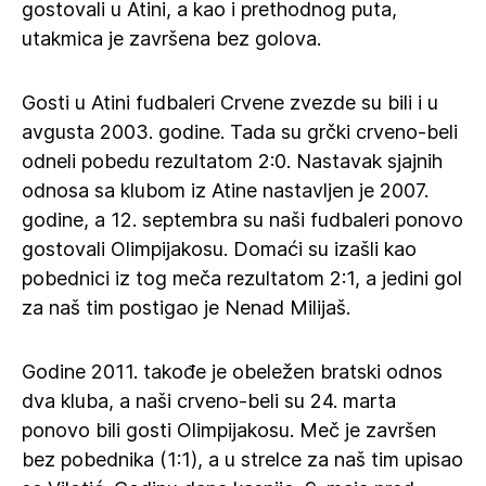
gostovali u Atini, a kao i prethodnog puta,
utakmica je završena bez golova.
Gosti u Atini fudbaleri Crvene zvezde su bili i u
avgusta 2003. godine. Tada su grčki crveno-beli
odneli pobedu rezultatom 2:0. Nastavak sjajnih
odnosa sa klubom iz Atine nastavljen je 2007.
godine, a 12. septembra su naši fudbaleri ponovo
gostovali Olimpijakosu. Domaći su izašli kao
pobednici iz tog meča rezultatom 2:1, a jedini gol
za naš tim postigao je Nenad Milijaš.
Godine 2011. takođe je obeležen bratski odnos
dva kluba, a naši crveno-beli su 24. marta
ponovo bili gosti Olimpijakosu. Meč je završen
bez pobednika (1:1), a u strelce za naš tim upisao