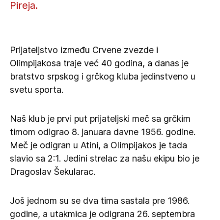
Pireja.
Prijateljstvo između Crvene zvezde i
Olimpijakosa traje već 40 godina, a danas je
bratstvo srpskog i grčkog kluba jedinstveno u
svetu sporta.
Naš klub je prvi put prijateljski meč sa grčkim
timom odigrao 8. januara davne 1956. godine.
Meč je odigran u Atini, a Olimpijakos je tada
slavio sa 2:1. Jedini strelac za našu ekipu bio je
Dragoslav Šekularac.
Još jednom su se dva tima sastala pre 1986.
godine, a utakmica je odigrana 26. septembra