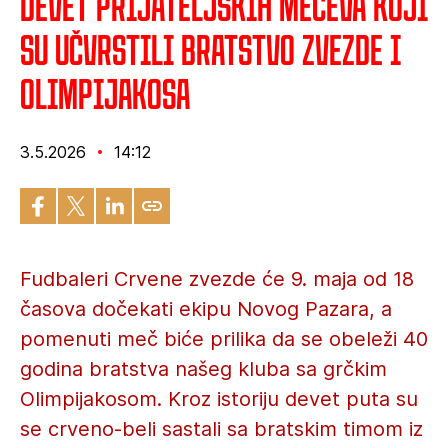
Devet prijateljskih mečeva koji
su učvrstili bratstvo Zvezde i
Olimpijakosa
3.5.2026
14:12
Fudbaleri Crvene zvezde će 9. maja od 18
časova dočekati ekipu Novog Pazara, a
pomenuti meč biće prilika da se obeleži 40
godina bratstva našeg kluba sa grčkim
Olimpijakosom. Kroz istoriju devet puta su
se crveno-beli sastali sa bratskim timom iz