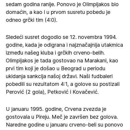
sedam godina ranije. Ponovo je Olimpijakos bio
domaćin, a kao i u prvom susretu pobedu je
odneo grčki tim (4:0).
Sledeći susret dogodio se 12. novembra 1994.
godine, kada je odigrana i najznačajnija utakmica
između našeg kluba i grčkih crveno-belih.
Olimpijakos je tada gostovao na Marakani, kao
prvi tim koji je došao u Beograd u periodu
ukidanja sankcija našoj državi. Naši fudbaleri
pobedili su rezultatom 4:1, a golove su postizali
Perović (2 gola), Petković i Kovačević.
U januaru 1995. godine, Crvena zvezda je
gostovala u Pireju. Meč je završen bez golova.
Naredne godine u januaru crveno-beli su ponovo