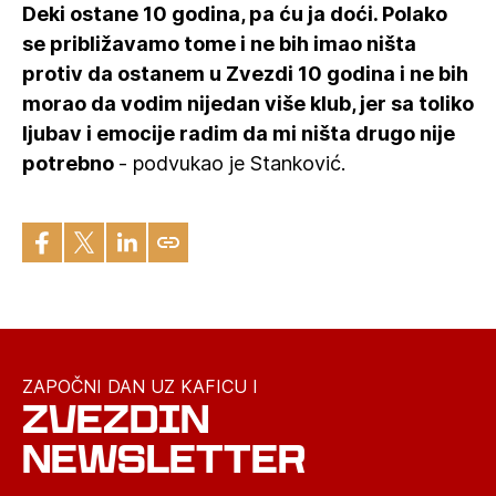
Deki ostane 10 godina, pa ću ja doći. Polako
se približavamo tome i ne bih imao ništa
protiv da ostanem u Zvezdi 10 godina i ne bih
morao da vodim nijedan više klub, jer sa toliko
ljubav i emocije radim da mi ništa drugo nije
potrebno
- podvukao je Stanković.
ZAPOČNI DAN UZ KAFICU I
ZVEZDIN
NEWSLETTER