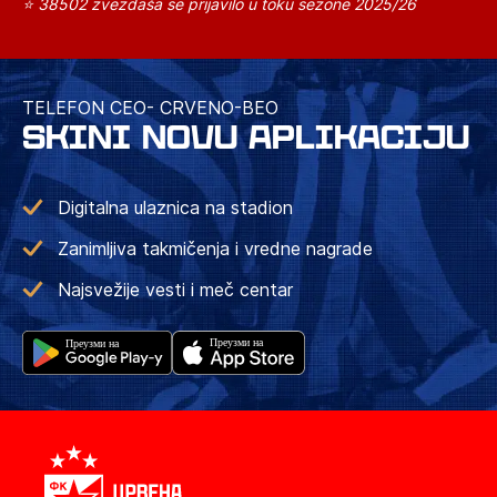
⭐ 38502 zvezdaša se prijavilo u toku sezone 2025/26
TELEFON CEO- CRVENO-BEO
SKINI NOVU APLIKACIJU
Digitalna ulaznica na stadion
Zanimljiva takmičenja i vredne nagrade
Najsvežije vesti i meč centar