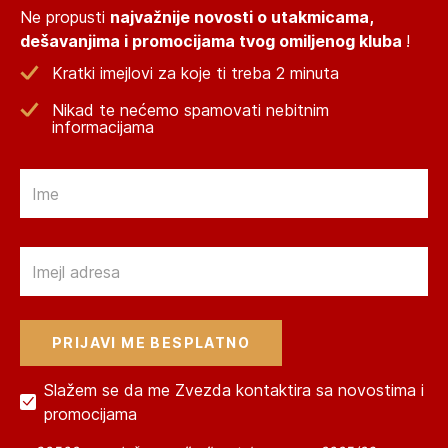
Ne propusti
najvažnije novosti o utakmicama,
dešavanjima i promocijama tvog omiljenog kluba
!
Kratki imejlovi za koje ti treba 2 minuta
Nikad te nećemo spamovati nebitnim
informacijama
Email
Email
Slažem se da me Zvezda kontaktira sa novostima i
promocijama