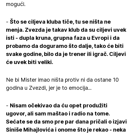
mogući.
-
Što se ciljeva kluba tiče, tu se ništa ne
menja. Zvezda je takav klub da su ciljevi uvek
isti - dupla kruna, grupna faza u Evropi i da
probamo da doguramo što dalje, tako će biti
svake godine, bilo da je trener ili igrač. Ciljevi
će uvek biti veliki.
Ne bi Mister imao ništa protiv ni da ostane 10
godina u Zvezdi, jer je to emocija...
-
Nisam očekivao da ću opet produžiti
ugovor, ali sam maštao i radio na tome.
Sećate se da smo pre par dana pričali o izjavi
Siniše Mihajlovića i onome što je rekao - neka