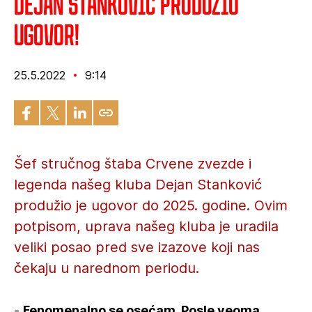
Dejan Stanković produžio
ugovor!
25.5.2022
9:14
Šef stručnog štaba Crvene zvezde i
legenda našeg kluba Dejan Stanković
produžio je ugovor do 2025. godine. Ovim
potpisom, uprava našeg kluba je uradila
veliki posao pred sve izazove koji nas
čekaju u narednom periodu.
-
Fenomenalno se osećam. Posle veoma