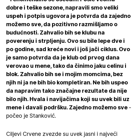
dobre i teške sezone, napravili smo veliki
uspeh i potpis ugovora je potvrda da zajedno
možemo sve, da pozitivno razmišljamo o
budućnosti. Zahvalio bih se klubu na
poverenju i strpljenju. Ovo su bile lepe dve i
po godine, sad kreće novi i još jači ciklus. Ovo
je samo potvrda da je klub od prvog dana
verovao u mene, tako da činimo jaku celinu i
blok. Zahvalio bih se i mojim momcima, bez
njih ni ja ne bih bio kompletiran. Ne bih uspeo
da napravim tako značajne rezultate da nije
bilo njih. Hvala i navijačima koji su uvek bili uz
mene i davali podršku. Zajedno možemo sve
-
počeo je Stanković.
Ciljevi Crvene zvezde su uvek jasni i najveći