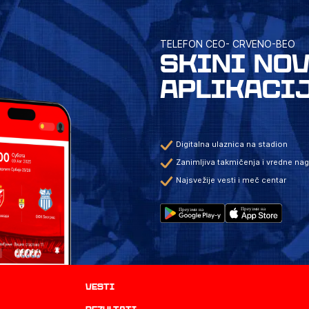
TELEFON CEO- CRVENO-BEO
SKINI NO
APLIKACI
Digitalna ulaznica na stadion
Zanimljiva takmičenja i vredne na
Najsvežije vesti i meč centar
Vesti