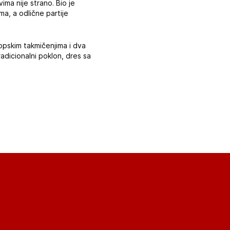
ma nije strano. Bio je
a, a odlične partije
opskim takmičenjima i dva
adicionalni poklon, dres sa