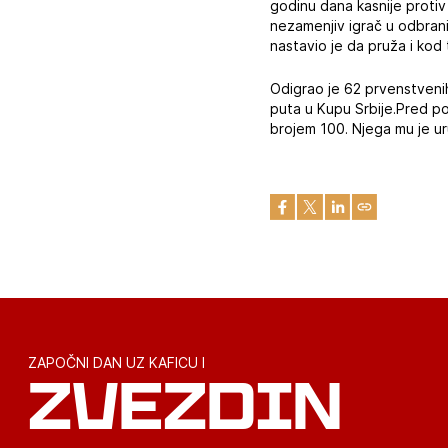
godinu dana kasnije proti
nezamenjiv igrač u odbran
nastavio je da pruža i ko
Odigrao je 62 prvenstveni
puta u Kupu Srbije.Pred po
brojem 100. Njega mu je ur
ZAPOČNI DAN UZ KAFICU I
ZVEZDIN