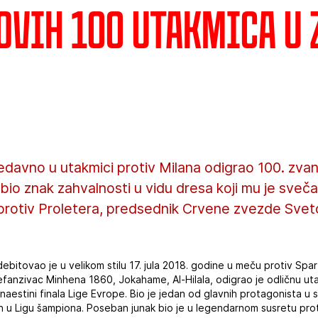
ovih 100 utakmica u 
davno u utakmici protiv Milana odigrao 100. zva
bio znak zahvalnosti u vidu dresa koji mu je sveč
rotiv Proletera, predsednik Crvene zvezde Svetoz
ebitovao je u velikom stilu 17. jula 2018. godine u meču protiv Spar
defanzivac Minhena 1860, Jokahame, Al-Hilala, odigrao je odličnu ut
estini finala Lige Evrope. Bio je jedan od glavnih protagonista u 
u Ligu šampiona. Poseban junak bio je u legendarnom susretu protiv