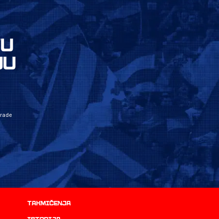
VU
JU
grade
Takmičenja