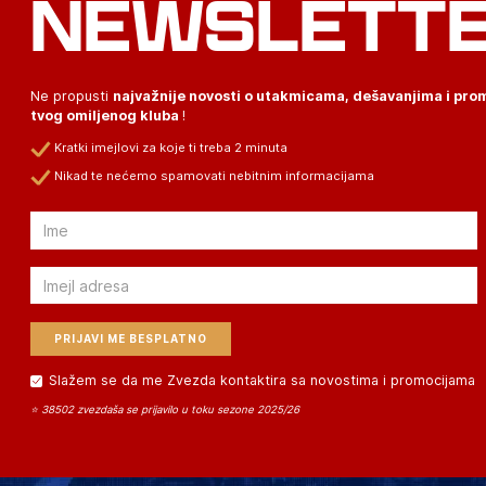
NEWSLETT
Ne propusti
najvažnije novosti o utakmicama, dešavanjima i pr
tvog omiljenog kluba
!
Kratki imejlovi za koje ti treba 2 minuta
Nikad te nećemo spamovati nebitnim informacijama
Email
Email
Slažem se da me Zvezda kontaktira sa novostima i promocijama
⭐ 38502 zvezdaša se prijavilo u toku sezone 2025/26