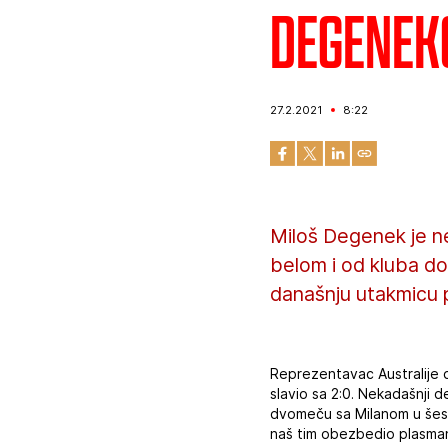
Degenek
27.2.2021
8:22
Miloš Degenek je ne
belom i od kluba do
današnju utakmicu p
Reprezentavac Australije d
slavio sa 2:0. Nekadašnji 
dvomeču sa Milanom u šesna
naš tim obezbedio plasman 