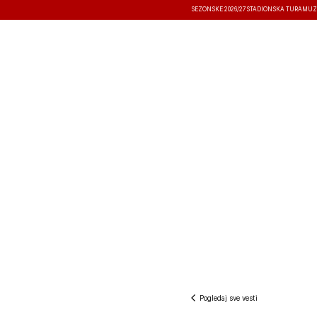
SEZONSKE 2026/27
STADIONSKA TURA
MUZ
VESTI
TAKMIČENJA
REZULTATI
Pogledaj sve vesti