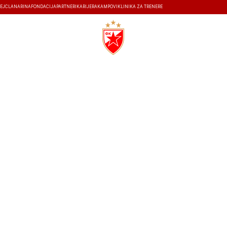
EJ
ČLANARINA
FONDACIJA
PARTNERI
KARIJERA
KAMPOVI
KLINIKA ZA TRENERE
ISTORIJA