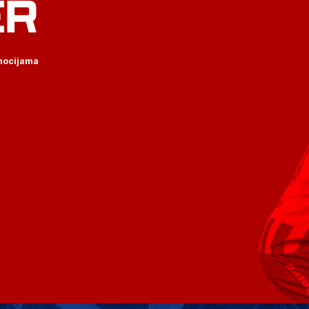
ER
omocijama