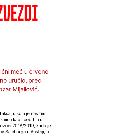
Zvezdi
nični meč u crveno-
ano uručio, pred
ar Mijailović.
taksa, u kom je naš tim
akmicu kao i ceo tim u
sezoni 2018/2019, kada je
 Salcburga u Austriji, a