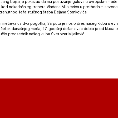
v Jang bojsa je pokazao da mu postizanje golova u evropskim mečevi
i kod nekadašnjeg trenera Vladana Milojevića u prethodnim sezonam
d trenutnog šefa stučnog štaba Dejana Stankovića.
h mečeva uz dva pogotka, 38 puta je nosio dres našeg kluba u evr
četak današnjeg meča, 27-godišnji defanzivac dobio je od kluba tr
učio predsednik našeg kluba Svetozar Mijailović.