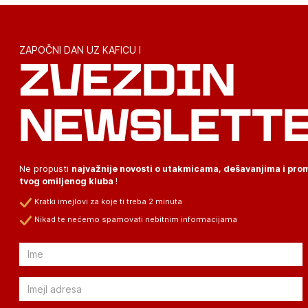
ZAPOČNI DAN UZ KAFICU I
ZVEZDIN
NEWSLETT
Ne propusti
najvažnije novosti o utakmicama, dešavanjima i pr
tvog omiljenog kluba
!
Kratki imejlovi za koje ti treba 2 minuta
Nikad te nećemo spamovati nebitnim informacijama
Email
Email