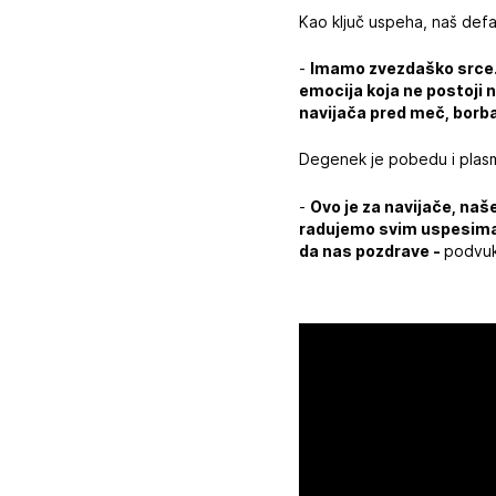
Kao ključ uspeha, naš def
-
Imamo zvezdaško srce. N
emocija koja ne postoji 
navijača pred meč, borba
Degenek je pobedu i plasm
-
Ovo je za navijače, naše
radujemo svim uspesima
da nas pozdrave -
podvuk