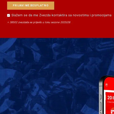
Slažem se da me Zvezda kontaktira sa novostima i promocijama
⭐ 38502 zvezdaša se prijavilo u toku sezone 2025/26