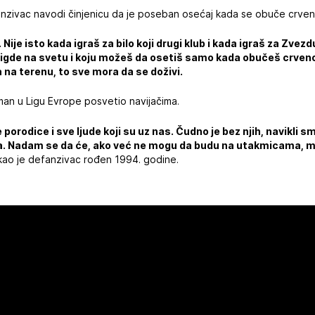
anzivac navodi činjenicu da je poseban osećaj kada se obuče crven
ije isto kada igraš za bilo koji drugi klub i kada igraš za Zvez
nigde na svetu i koju možeš da osetiš samo kada obučeš crveno
 na terenu, to sve mora da se doživi.
an u Ligu Evrope posvetio navijačima.
 porodice i sve ljude koji su uz nas. Čudno je bez njih, navikli 
. Nadam se da će, ako već ne mogu da budu na utakmicama, m
ao je defanzivac rođen 1994. godine.