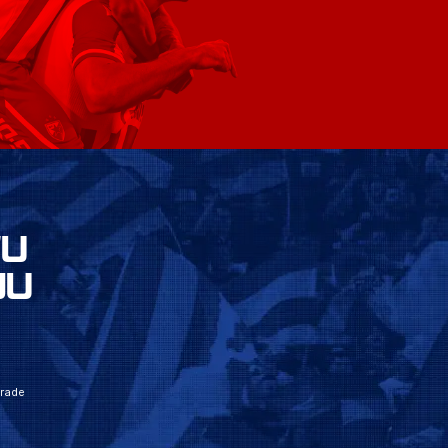
VU
JU
grade