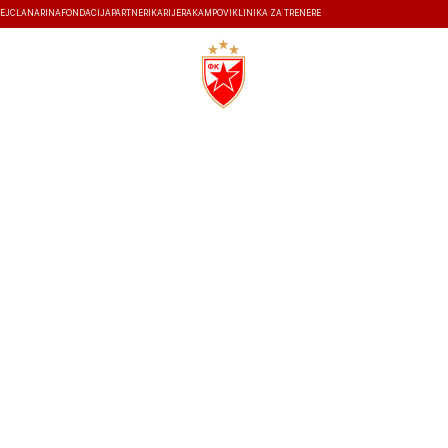
EJ
ČLANARINA
FONDACIJA
PARTNERI
KARIJERA
KAMPOVI
KLINIKA ZA TRENERE
ISTORIJA