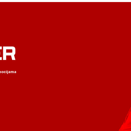
ER
omocijama