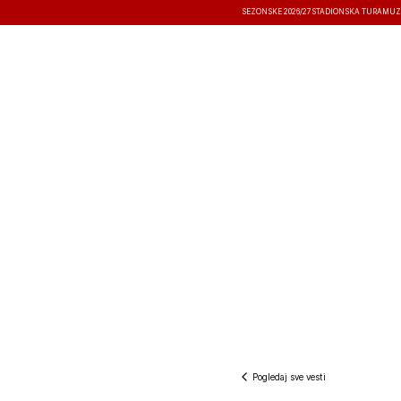
SEZONSKE 2026/27
STADIONSKA TURA
MUZ
VESTI
TAKMIČENJA
REZULTATI
Pogledaj sve vesti