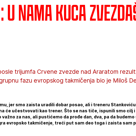
 : U nama kuca zvezda
osle trijumfa Crvene zvezde nad Araratom rezulta
grupnu fazu evropskog takmičenja bio je Miloš D
mu, jer smo zaista uradili dobar posao, ali i treneru Stankovi
ma će učestvovati kao trener. Što se nas tiče, ispunili smo cil
o važno za nas, ali pustićemo da prođe dan, dva, pa da budemo 
gra evropsko takmičenje, treći put sam deo toga i zaista sam 