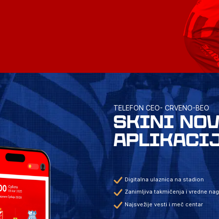
TELEFON CEO- CRVENO-BEO
SKINI NO
APLIKACI
Digitalna ulaznica na stadion
Zanimljiva takmičenja i vredne na
Najsvežije vesti i meč centar