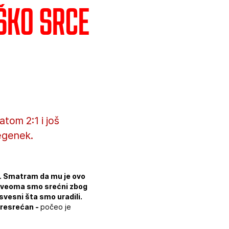
ško srce
tom 2:1 i još
egenek.
ću. Smatram da mu je ovo
j i veoma smo srećni zbog
svesni šta smo uradili.
presrećan -
počeo je