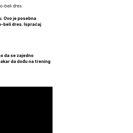
o-beli dres.
du. Ovo je posebna
-beli dres. Ispraćaj
smo da se zajedno
akar da dođu na trening