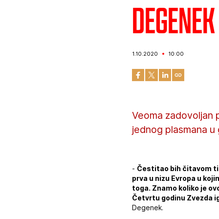
Degenek
1.10.2020
10:00
Veoma zadovoljan p
jednog plasmana u 
-
Čestitao bih čitavom ti
prva u nizu Evropa u koji
toga. Znamo koliko je ov
Četvrtu godinu Zvezda i
Degenek.